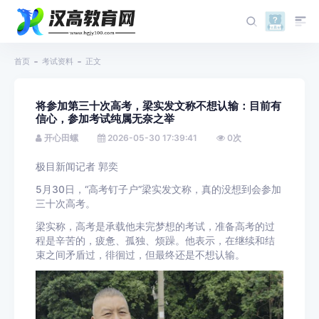
首页
考试资料
正文
将参加第三十次高考，梁实发文称不想认输：目前有
信心，参加考试纯属无奈之举
开心田螺
2026-05-30 17:39:41
0
次
极目新闻记者 郭奕
5月30日，“高考钉子户”梁实发文称，真的没想到会参加
三十次高考。
梁实称，高考是承载他未完梦想的考试，准备高考的过
程是辛苦的，疲惫、孤独、烦躁。他表示，在继续和结
束之间矛盾过，徘徊过，但最终还是不想认输。