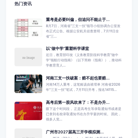
热门资讯
重考是必要纠偏，但追问不能止于...
8月7日，河南省“三支一扶”领导小组协调办公室发
布正式公告。根据公安机关侦查查明，7月11日全
省“三...
以“做中学”重塑科学课堂
近日，教育部印发《义务教育阶段科学教育“做中
学”领航行动指南》（以下简称《指南》），推动科
学教育育人...
河南三支一扶破案：赔不起也要赔...
河南14万人重考，这笔账该由谁埋单 河南省2026
年"三支一扶"笔试，7月11日开考，报名14115...
高考后第一股风吹来了：不是办升...
眼下这个时间段， 正是高考生等录取通知书或者是
已拿到名校录取通知书在办升学宴的时候。 因此，
很多人觉...
广州市2027届高三开学模拟测...