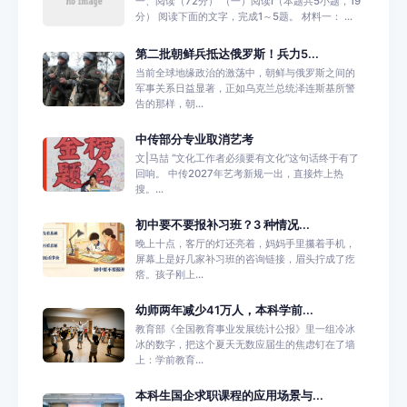
一、阅读（72分） （一）阅读I（本题共5小题，19
分） 阅读下面的文字，完成1～5题。 材料一： ...
第二批朝鲜兵抵达俄罗斯！兵力5...
当前全球地缘政治的激荡中，朝鲜与俄罗斯之间的
军事关系日益显著，正如乌克兰总统泽连斯基所警
告的那样，朝...
中传部分专业取消艺考
文|马喆 “文化工作者必须要有文化”这句话终于有了
回响。 中传2027年艺考新规一出，直接炸上热
搜。...
初中要不要报补习班？3 种情况...
晚上十点，客厅的灯还亮着，妈妈手里攥着手机，
屏幕上是好几家补习班的咨询链接，眉头拧成了疙
瘩。孩子刚上...
幼师两年减少41万人，本科学前...
教育部《全国教育事业发展统计公报》里一组冷冰
冰的数字，把这个夏天无数应届生的焦虑钉在了墙
上：学前教育...
本科生国企求职课程的应用场景与...