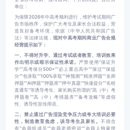
单位：
为保障2026年中高考顺利进行，维护考试期间广
告市场秩序，保护广大考生及家长合法权益，营
造良好备考环境，依据《中华人民共和国广告
法》等法律法规，
现对中高考期间商业广告合规
经营提示如下：
一、不得对升学、通过考试或者教育、培训效果
作出明示或暗示保证性承诺。
严禁使用“保证升
学”“高考保分500+”“必上重点高中”“保过”“保提
分”“包录取”“100%录取”“神预测”“精准押题”“名师
押题”“AI押题”“押题准”“押中真题”“快速提分”“名校
直通车”等诱导考生、家长购买所谓的“高（中）考
押题卷”“高（中）考猜题库”“备考攻略”等虚假
性、诱导性宣传用语。
二、禁止通过广告渲染竞争压力或夸大培训必要
性，制造教育焦虑，误导考生及家长。
不得含
有“命题组成员”“命题老师密训”“命题人独家授