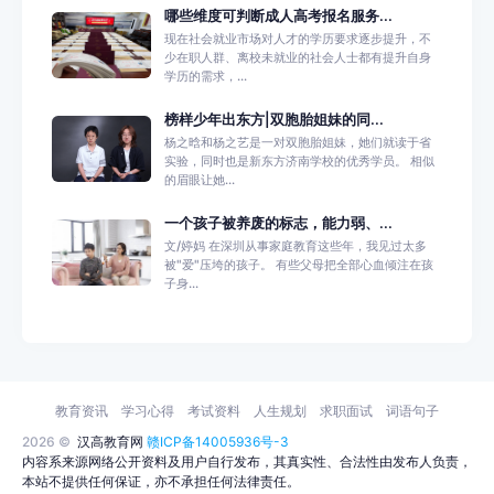
哪些维度可判断成人高考报名服务...
现在社会就业市场对人才的学历要求逐步提升，不
少在职人群、离校未就业的社会人士都有提升自身
学历的需求，...
榜样少年出东方|双胞胎姐妹的同...
杨之晗和杨之艺是一对双胞胎姐妹，她们就读于省
实验，同时也是新东方济南学校的优秀学员。 相似
的眉眼让她...
一个孩子被养废的标志，能力弱、...
文/婷妈 在深圳从事家庭教育这些年，我见过太多
被"爱"压垮的孩子。 有些父母把全部心血倾注在孩
子身...
教育资讯
学习心得
考试资料
人生规划
求职面试
词语句子
2026 ©
汉高教育网
赣ICP备14005936号-3
内容系来源网络公开资料及用户自行发布，其真实性、合法性由发布人负责，
本站不提供任何保证，亦不承担任何法律责任。