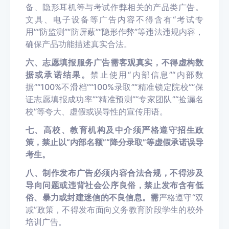
备、隐形耳机等与考试作弊相关的产品类广告。
文具、电子设备等广告内容不得含有“考试专
用”“防监测”“防屏蔽”“隐形作弊”等违法违规内容，
确保产品功能描述真实合法。
六、志愿填报服务广告需客观真实，不得虚构数
据或承诺结果。
禁止使用“内部信息”“内部数
据”“100%不滑档”“100%录取”“精准锁定院校”“保
证志愿填报成功率”“精准预测”“专家团队”“捡漏名
校”等夸大、虚假或误导性的宣传用语。
七、高校、教育机构及中介须严格遵守招生政
策，禁止以“内部名额”“降分录取”等虚假承诺误导
考生。
八、制作发布广告必须内容合法合规，不得涉及
导向问题或违背社会公序良俗，禁止发布含有低
俗、暴力或封建迷信的不良信息。
需
严格遵守“双
减”政策，不得发布面向义务教育阶段学生的校外
培训广告。