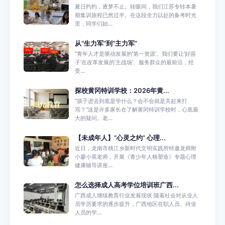
夏日灼灼，逐梦不止。转眼间，我们江苏专转本暑
期集训旅程已然过半。在这段全力以赴的备考时光
里，同学们始...
从“生力军”到“主力军”
“青年人才是驱动发展的‘第一资源’。我们要让‘好苗
子’在改革发展的‘主战场’、服务群众的最前沿，经
受...
探校黄冈特训学校：2026年黄...
“孩子进去到底是学什么？会不会就是关起来打
骂？”这是许多家长在了解黄冈特训学校时，心底最
大的疑问。老...
【未成年人】“心灵之约” 心理...
近日，龙南市桃江乡新时代文明实践所特邀龙师附
小廖小英老师，开展《青少年人格塑造》专题心理
健康辅导讲座...
怎么选择成人高考学位培训班广西...
广西成人继续教育行业发展现状 随着社会对从业人
员学历要求的逐步提升，广西地区在职人员、待业
人员的学...