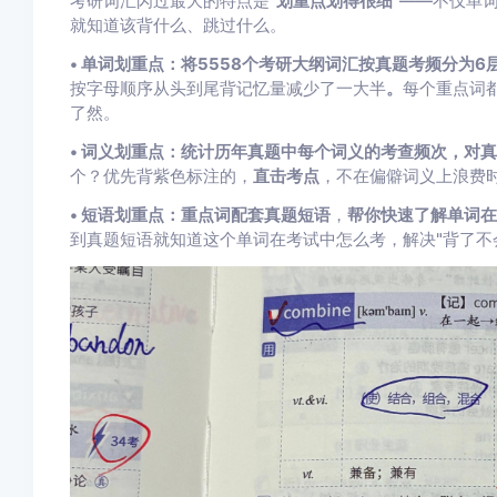
考研词汇闪过最大的特点是"
划重点划得很细
"——不仅单
就知道该背什么、跳过什么。
• 单词划重点：
将5558个考研大纲词汇按真题考频
分为6
按字母顺序从头到尾背记忆量减少了一大半
。
每个重点词
了然。
• 词义划重点：
统计历年真题中每个词义的考查频次，
对真
个？优先背紫色标注的，
直击考点
，不在偏僻词义上浪费
• 短语划重点：
重点词配套
真题短语
，
帮你快速了解
单词在
到真题短语就知道这个单词在考试中怎么考，解决"背了不