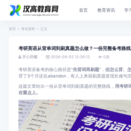
首页
教育资讯
学
首页
考试资料
正文
考研英语从背单词到刷真题怎么做？一份完整备考路线
开心田螺
2026-06-02 12:26:12
0
次
考研英语备考的核心路径是"
先背词再刷题
"，
但怎么背、
背了3个月还在abandon，有人上来就刷真题发现长难句
这篇文章给出一份从背单词到刷真题的完整路线，
用考研
在重点上。