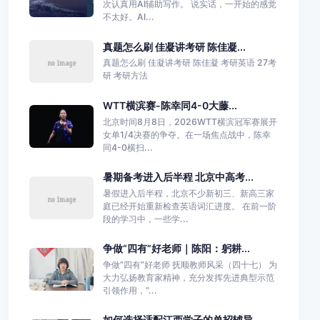
次认真用AI辅助写作。 说实话，一开始的感觉
不太好。AI...
真题怎么刷 佳凝讲考研 陈佳凝...
真题怎么刷 佳凝讲考研 陈佳凝 考研英语 27考
研 考研方法
WTT横滨赛-陈幸同4-0大藤...
北京时间8月8日，2026WTT横滨冠军赛展开
女单1/4决赛的争夺。在一场焦点战中，陈幸
同4-0横扫...
暑期备考进入后半程 北京中高考...
暑假进入后半程，北京不少新初三、新高三家
庭已经开始重新检查英语词汇进度。 在前一阶
段的学习中，一些学...
争做“四有”好老师｜陈阳：躬耕...
争做“四有”好老师 抚顺教师风采（四十七） 为
大力弘扬教育家精神，充分发挥先进典型示范
引领作用，“...
如何选择适配江西学子的单招辅导