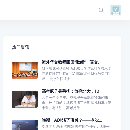
热门资讯
海外华文教师回国“取经”（语文...
研习班成员认真聆听北京大学信息科学技术学
院教授陈江讲授的《AI赋能课件制作与运用》
课。 北京外国语大...
高考疯子吴善柳：放弃北大，10...
又是一年高考季。空气里开始飘着紧张的味
道，校门口的文具店摆满了透明笔袋和准考证
卡套。有人说，高考是千...
晚潮｜AI冲淡了语感？——老沈...
潮新闻客户端 沈志荣 去年这个时候，我第一