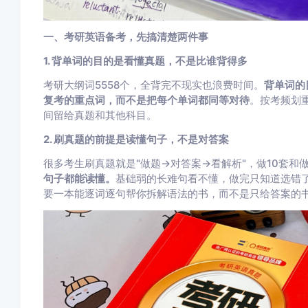
一、考研英语备考，先搞清楚两件事
1. 背单词的目的是看懂真题，不是比谁背得多
考研大纲词5558个，全背完不现实也浪费时间。
背单词的
复考的重点词，而不是把每个单词都同等对待
。按考频划
间留给真题和其他科目。
2. 刷真题的前提是读懂句子，不是对答案
很多考生刷真题就是"做题→对答案→看解析"，做10套和
句子都能读懂。
基础弱的长难句看不懂，做完只知道选错
要一本能逐词逐句帮你拆解语法的书，而不是只给答案的