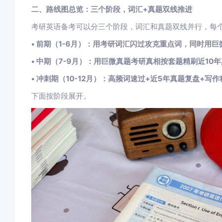
二、路线图总览：三个阶段，词汇+真题双线推进
考研英语备考可以分三个阶段，词汇和真题双线并行，每
• 前期（1-6月）：用考研词汇闪过攻克重点词，同时用
• 中期（7-9月）：用巨微真题考研真相按套题精刷近10
• 冲刺期（10-12月）：高频词速过+近5年真题复盘+写作
下面按阶段展开。