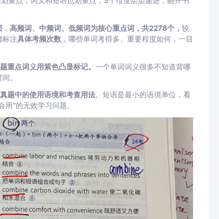
词划重点，词义和短语也划重点，3个维度层层递进，翻开书
层
，
高频词、中频词、低频词为核心重点词
，共2278个，
较
都标注
具体考频次数
，哪些单词考得多、重要程度如何，一目
题重点词义用紫色凸显标记。
一个单词词义很多不知道背哪
时间。
真题中的使用语境和考查用法
。短语是最小的语境单位，看
会用"的无效学习问题。