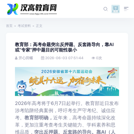
首页
考试资料
正文
教育部：高考命题突出反押题、反套路导向，靠AI
或“专家”押中题目的可能性极小
开心田螺
2026-06-03 07:51:44
0
次
2026
年高考将于
6
月
7
日起举行。教育部近日发布
涉考陷阱经典案例，呼吁考生严守考纪、诚信应
考。
教育部明确，
近年来，高考命题持续深化改
革，更加注重考查考生关键能力、学科素养和思
维品质，
突出反押题、反套路的导向。靠
AI
（人