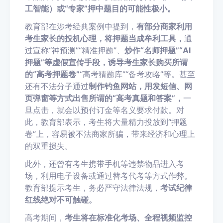
工智能）或
“
专家
”
押中题目的可能性极小。
教育部在涉考经典案例中提到，
有部分商家利用
考生家长的投机心理，将押题当成牟利工具，
通
过宣称
“
神预测
”“
精准押题
”
、
炒作
“
名师押题
”“AI
押题
”
等虚假宣传手段，诱导考生家长购买所谓
的
“
高考押题卷
”
“
高考猜题库
”“
备考攻略
”
等。甚至
还有不法分子通过
制作钓鱼网站，用发短信、网
页弹窗等方式出售所谓的
“
高考真题和答案
”
，
一
旦点击，就会以预付订金等名义要求付款。对
此，教育部表示，考生将大量精力投放到
“
押题
卷
”上
，容易被不法商家所骗，带来经济和心理上
的双重损失。
此外，还曾有考生携带手机等违禁物品进入考
场，利用电子设备或通过替考代考等方式作弊。
教育部提示考生，务必严守法律法规，
考试纪律
红线绝对不可触碰。
高考期间，
考生将在标准化考场、全程视频监控