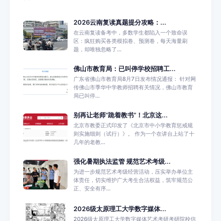
2026云南复读真题提分攻略：...
在云南复读备考中，多数学生都陷入一个致命误
区：疯狂购买各类模拟卷、预测卷，每天海量刷
题，却唯独忽略了...
佛山市教育局：已叫停学校招聘工...
广东省佛山市教育局8月7日发布情况通报： 针对网
传佛山市季华中学教师招聘有关情况，佛山市教育
局已叫停...
别再让老师“跪着教书”！北京这...
北京市教委正式印发了《北京市中小学教育惩戒规
则实施细则（试行）》。 作为一个在讲台上站了十
几年的老教...
强化暑期执法监管 规范艺术考级...
为进一步规范艺术考级经营活动，压实举办单位主
体责任，切实维护广大考生合法权益，筑牢规范公
正、安全有序...
2026级太原理工大学数字媒体...
2026级太原理工大学数字媒体艺术考研考研院校信