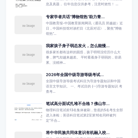
息及真题， 往年信息仅供参考，注意时效性！ ...
专家学者共话“博物馆热”助力青...
中国教育报-中国教育新闻网讯（通讯员 郑越超）近
日，中国科技馆对谈栏目《北辰对话》，聚焦“博物
馆热”...
我家孩子身子弱总发火，怎么能慢...
很多家长都有这样的困惑，孩子明明没经历什么大
事，脾气却越来越差。 平时看着身子弱弱的，容易
累、没精神...
2026年全国中级导游等级考试...
全国中级导游等级考试科目为导游专题知识和中国
语言文学知识。 一、考试目的 (一)导游专题知识 考
查考...
笔试高分面试扎堆不合格？佛山市...
物理科目笔试前13名集体被刷，垫底的5名考生全部
进入体检；英语科目笔试第2至第10名同样被判
定“不合...
将中华民族共同体意识有机融入校...