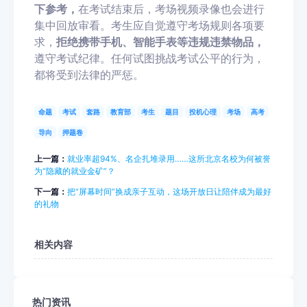
下参考，
在考试结束后，考场视频录像也会进行
集中回放审看。考生应自觉遵守考场规则各项要
求，
拒绝携带手机、智能手表等违规违禁物品，
遵守考试纪律。任何试图挑战考试公平的行为，
都将受到法律的严惩。
命题
考试
套路
教育部
考生
题目
投机心理
考场
高考
导向
押题卷
上一篇：
就业率超94%、名企扎堆录用……这所北京名校为何被誉
为“隐藏的就业金矿”？
下一篇：
把“屏幕时间”换成亲子互动，这场开放日让陪伴成为最好
的礼物
相关内容
热门资讯