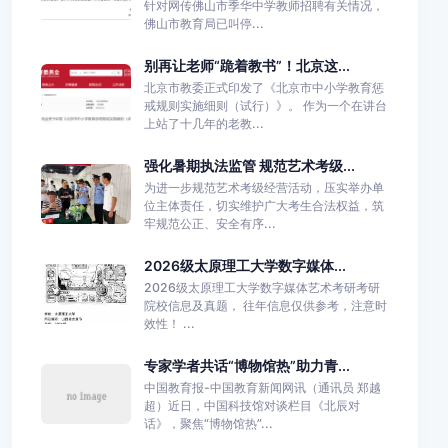
针对网传佛山市季华中学教师招聘有关情况，
佛山市教育局已叫停...
别再让老师“跪着教书”！北京这...
北京市教委正式印发了《北京市中小学教育惩
戒规则实施细则（试行）》。 作为一个在讲台
上站了十几年的老教...
强化暑期执法监管 规范艺术考级...
为进一步规范艺术考级经营活动，压实举办单
位主体责任，切实维护广大考生合法权益，筑
牢规范公正、安全有序...
2026级太原理工大学数字媒体...
2026级太原理工大学数字媒体艺术考研考研
院校信息及真题， 往年信息仅供参考，注意时
效性！ ...
专家学者共话“博物馆热”助力青...
中国教育报-中国教育新闻网讯（通讯员 郑越
超）近日，中国科技馆对谈栏目《北辰对
话》，聚焦“博物馆热”...