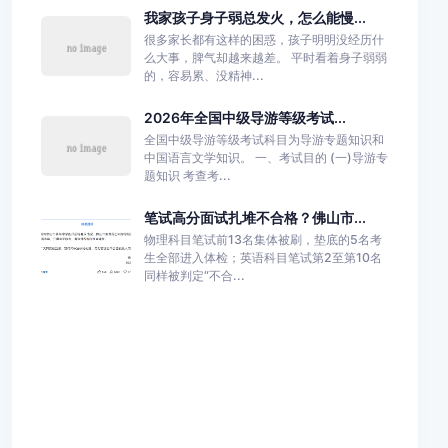
我家孩子身子弱总发火，怎么能慢...
很多家长都有这样的困惑，孩子明明没经历什
么大事，脾气却越来越差。 平时看着身子弱弱
的，容易累、没精神...
2026年全国中级导游等级考试...
全国中级导游等级考试科目为导游专题知识和
中国语言文学知识。 一、考试目的 (一)导游专
题知识 考查考...
笔试高分面试扎堆不合格？佛山市...
物理科目笔试前13名集体被刷，垫底的5名考
生全部进入体检；英语科目笔试第2至第10名
同样被判定“不合...