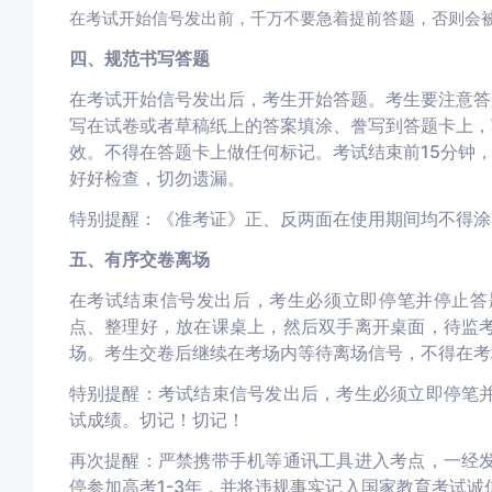
在考试开始信号发出前，千万不要急着提前答题，否则会
四、规范书写答题
在考试开始信号发出后，考生开始答题。考生要注意答
写在试卷或者草稿纸上的答案填涂、誊写到答题卡上，
效。不得在答题卡上做任何标记。考试结束前15分钟
好好检查，切勿遗漏。
特别提醒：
《准考证》正、反两面在使用期间均不得涂
五、有序交卷离场
在考试结束信号发出后，考生必须立即停笔并停止答
点、整理好，放在课桌上，然后双手离开桌面，待监
场
。考生交卷后继续在考场内等待离场信号，不得在考
特别提醒：
考试结束信号发出后，考生必须立即停笔
试成绩。切记！切记！
再次提醒：
严禁携带手机等通讯工具进入考点，一经
停参加高考1-3年，并将违规事实记入国家教育考试