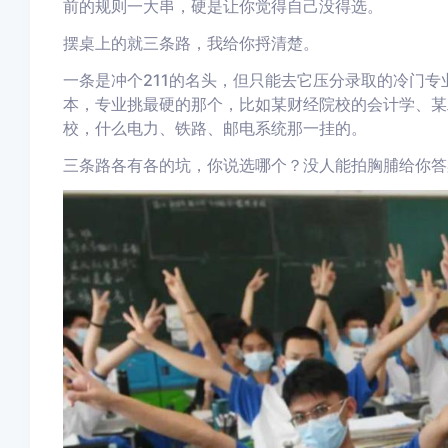
前的规则一大串，硬是让你觉得自己没得选。
摆桌上的就三条路，我给你捋清楚。
一条是冲个211的名头，但只能去它压分录取的冷门
本，专业挑最硬的那个，比如某财经院校的会计学、某
校，什么电力、铁路、邮电系统那一挂的。
三条路各有各的坑，你说选哪个？没人能拍胸脯给你答