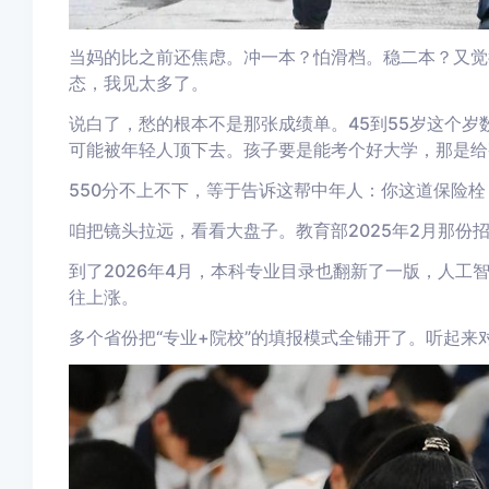
当妈的比之前还焦虑。冲一本？怕滑档。稳二本？又觉
态，我见太多了。
说白了，愁的根本不是那张成绩单。45到55岁这个
可能被年轻人顶下去。孩子要是能考个好大学，那是给
550分不上不下，等于告诉这帮中年人：你这道保险栓
咱把镜头拉远，看看大盘子。教育部2025年2月那份
到了2026年4月，本科专业目录也翻新了一版，人工
往上涨。
多个省份把“专业+院校”的填报模式全铺开了。听起来