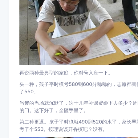
再说两种最典型的家庭，你对号入座一下。
头一种，孩子平时模考580到600分稳稳的，志愿都
了550。
当爹的当场就沉默了，这十几年补课费砸下去多少？周
的门。这下好了，全砸手里了。
第二种更逗。孩子平时也就490到520的水平，家长
考了个550。按理说该开香槟吧？没有。