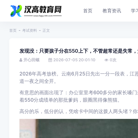
首页
教育资讯
学
首页
考试资料
正文
发现没：只要孩子分在550上下，不管超常还是失常
开心田螺
2026-07-05 20:01:10
0
次
2026年高考放榜。云南6月25日先出一分一段表，
道一夜之间全开。
有意思的画面出现了：办公室里考600多分的家长嗓门
着550分成绩单的那批爹妈，眼圈黑得像熊猫。
高分的乐，低分的认，凭啥卡中间的这拨人两头堵？你