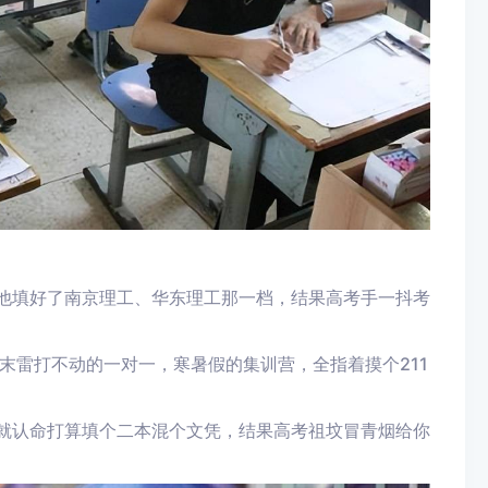
替他填好了南京理工、华东理工那一档，结果高考手一抖考
末雷打不动的一对一，寒暑假的集训营，全指着摸个211
早就认命打算填个二本混个文凭，结果高考祖坟冒青烟给你