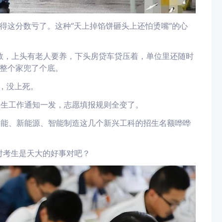
得这分数亏了。这种“天上掉馅饼砸头上还怕烫嘴”的心
岁数，上头有老人要养，下头房贷车贷压着，单位里还随时
整个家兜了个底。
，没上死。
招生工作通知一发，志愿填报规则全变了。
智能、新能源、智能制造这几个新兴工科的招生名额哗哗
对考生是天大的好事对吧？