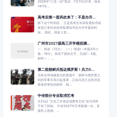
2026年"三支一扶"笔试，7月11日开考，报名
14115...
高考后第一股风吹来了：不是办升...
眼下这个时间段， 正是高考生等录取通知书或
者是已拿到名校录取通知书在办升学宴的时
候。 因此，很多人觉...
广州市2027届高三开学模拟测...
一、阅读（72分） （一）阅读I（本题共5小
题，19分） 阅读下面的文字，完成1～5题。
材料一： ...
第二批朝鲜兵抵达俄罗斯！兵力5...
当前全球地缘政治的激荡中，朝鲜与俄罗斯之
间的军事关系日益显著，正如乌克兰总统泽连
斯基所警告的那样，朝...
中传部分专业取消艺考
文|马喆 “文化工作者必须要有文化”这句话终
于有了回响。 中传2027年艺考新规一出，直
接炸上热搜。...