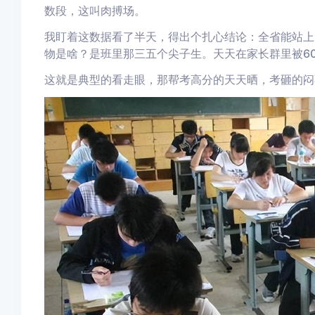
数段，这叫肉搏场。
我盯着这数据看了半天，得出个扎心结论：全省能站上
物是啥？是班里那三五个尖子生。天天在家长群里被60
这就是典型的看走眼，那帮考高分的天天晒，考砸的闷