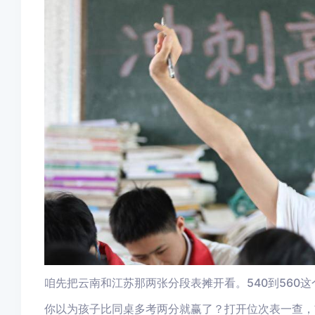
咱先把云南和江苏那两张分段表摊开看。540到560
你以为孩子比同桌多考两分就赢了？打开位次表一查，