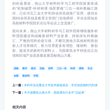
到价值塑造，燕山大学材料科学与工程学院探索形成
的“机制破壁·科研铸课·场景塑魂”三位一体科教融汇路
径，已在河北工业大学等20余所高校推广应用，接待全
国50余所高校及教育主管部门实地调研，并在全国知名
高校材料学院院长论坛等会议上交流推广。
面向未来，燕山大学材料科学与工程学院将继续服务材
料强国建设和战略新材料产业发展，持续深化科教融
汇、产教协同和价值引领，不断完善地方高校材料类创
新人才培养模式，努力培养更多有理想、懂材料、善创
新、能攻关的新时代材料人，为国家高水平科技自立自
强和区域产业高质量发展贡献燕山力量。
战略
教学
路径
实验
材料
三位一体
科研
课程
专业
创新
新材料
学院
上一篇：
本科毕业后重走大专技术路线就业，学历加技能时代到来
下一篇：
半月谈聚焦云南大学：思政课在行走中“活起来”
相关内容