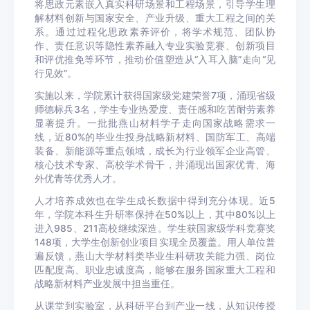
将思政元素嵌入真实科研场景和工程场景，引导学生理
解材料创新与国家安全、产业升级、重大工程之间的关
系。通过过程化思政素养评价，将学术规范、团队协
作、责任意识等隐性素养融入专业实验竞赛、创新项目
和评优推免等环节，推动价值塑造从“入耳入脑”走向“见
行见效”。
实施以来，学院累计获得国家级党建荣誉7项，涌现省级
师德标兵3名，学生专业热爱度、责任感和吃苦耐劳素养
显著提升。一批批燕山材料学子走向国家战略需求一
线，近80%的毕业生投身战略新材料、国防军工、高端
装备、新能源等重点领域，成长为行业领军企业高管、
核心技术专家、高校学术骨干，并涌现出国家优青、海
外优青等优秀人才。
人才培养成效也在学生成长数据中得到充分体现。近5
年，学院本科生升研率保持在50%以上，其中80%以上
进入985、211高校继续深造。学生获国家级学科竞赛奖
148项，大学生创新创业项目实现全员覆盖。用人单位普
遍反馈，燕山大学材料类毕业生科研攻关能力强、岗位
匹配度高、职业忠诚度高，能够在服务国家重大工程和
战略新材料产业发展中担当重任。
从课堂到实验室，从科研平台到产业一线，从知识传授