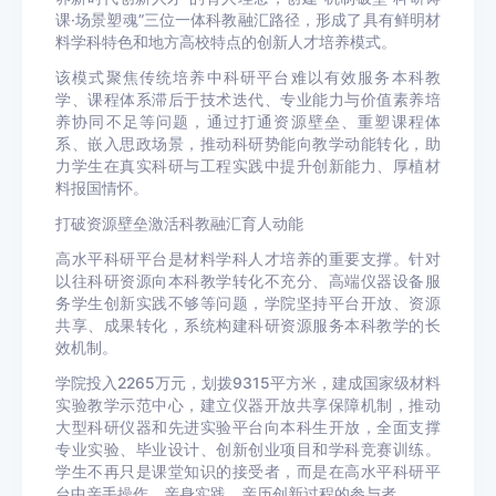
课·场景塑魂”三位一体科教融汇路径，形成了具有鲜明材
料学科特色和地方高校特点的创新人才培养模式。
该模式聚焦传统培养中科研平台难以有效服务本科教
学、课程体系滞后于技术迭代、专业能力与价值素养培
养协同不足等问题，通过打通资源壁垒、重塑课程体
系、嵌入思政场景，推动科研势能向教学动能转化，助
力学生在真实科研与工程实践中提升创新能力、厚植材
料报国情怀。
打破资源壁垒激活科教融汇育人动能
高水平科研平台是材料学科人才培养的重要支撑。针对
以往科研资源向本科教学转化不充分、高端仪器设备服
务学生创新实践不够等问题，学院坚持平台开放、资源
共享、成果转化，系统构建科研资源服务本科教学的长
效机制。
学院投入2265万元，划拨9315平方米，建成国家级材料
实验教学示范中心，建立仪器开放共享保障机制，推动
大型科研仪器和先进实验平台向本科生开放，全面支撑
专业实验、毕业设计、创新创业项目和学科竞赛训练。
学生不再只是课堂知识的接受者，而是在高水平科研平
台中亲手操作、亲身实践、亲历创新过程的参与者。