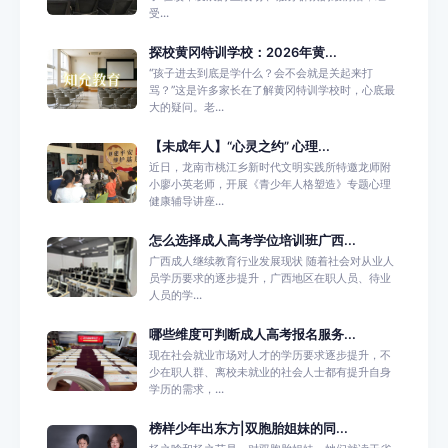
受...
探校黄冈特训学校：2026年黄...
“孩子进去到底是学什么？会不会就是关起来打
骂？”这是许多家长在了解黄冈特训学校时，心底最
大的疑问。老...
【未成年人】“心灵之约” 心理...
近日，龙南市桃江乡新时代文明实践所特邀龙师附
小廖小英老师，开展《青少年人格塑造》专题心理
健康辅导讲座...
怎么选择成人高考学位培训班广西...
广西成人继续教育行业发展现状 随着社会对从业人
员学历要求的逐步提升，广西地区在职人员、待业
人员的学...
哪些维度可判断成人高考报名服务...
现在社会就业市场对人才的学历要求逐步提升，不
少在职人群、离校未就业的社会人士都有提升自身
学历的需求，...
榜样少年出东方|双胞胎姐妹的同...