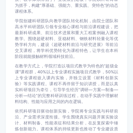
为抓手，构建“厚基础、强能力、重实践、突特色”的动态
课程体系。
学院创建科研团队向教学团队转化机制，由院士团队和
高水平科研团队引领专业核心课程与前沿课程建设，把
最新科研成果、前沿技术进展和重大工程案例融入课程
教学。围绕超硬材料、亚稳材料、钢铁材料轻量化等优
势学科方向，建设《超硬材料前沿与研究进展》等前沿
交叉课程，将学科优势转化为课程特色，让学生在本科
阶段就能接触材料领域科技前沿。
在教学方式上，学院打造以项目式教学为特色的“超级金
课”课程群，40%以上专业课程实施项目式教学，50%以
上专业课程嵌入课内实验，并独立设置《材料创新实
验》等实践课程。课程不再停留于知识讲授，而是以真
实科研项目为牵引，引导学生经历“调研—方案—制备—
分析—结论”的完整科研训练过程，在动手实践中理解材
料结构、性能与应用之间的内在逻辑。
依托科研项目驱动创新实验，学院将专业实践与科研前
沿、产业需求深度衔接。学生围绕真实问题开展实验设
计、材料制备、性能表征和结果分析，在反复探索中锤
炼创新能力。课程体系的持续更新也推动了专业建设质