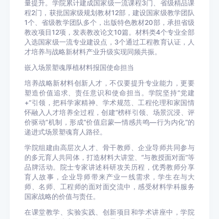
量提升。学院累计建成国家级一流课程3门、省级精品课
程2门，获批国家级规划教材12部，建设国家级教学团队
1个、省级教学团队多个，出版特色教材20部，承担省级
教改项目12项，发表教改论文10篇。材料类4个专业全部
入选国家级一流专业建设点，3个通过工程教育认证，人
才培养与战略新材料产业升级实现同频共振。
嵌入场景塑魂厚植材料报国使命担当
培养战略新材料创新人才，不仅要提升专业能力，更要
塑造价值追求、责任意识和使命担当。学院坚持“党建
+”引领，把科学家精神、学术规范、工程伦理和家国情
怀融入人才培养全过程，创建“榜样引领、场景沉浸、评
价驱动”机制，形成“价值启蒙—情感共鸣—行为内化”的
递进式场景塑魂育人路径。
学院组建由高层次人才、骨干教师、企业导师共同参与
的多元育人共同体，打造材料大讲堂、“与教授面对面”等
品牌活动。院士专家讲述科研攻关历程，优秀教师分享
育人故事，企业导师带来产业一线需求，学生在与大
师、名师、工程师的面对面交流中，感受材料学科服务
国家战略的价值与责任。
在课堂教学、实验实践、创新项目和学术讲座中，学院