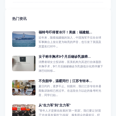
热门资讯
福特号吓得冒冷汗！美媒：福建舰...
近年来，随着福建舰的加入，中国海军不仅在全球
军事舞台上发出更为响亮的声音，也引发了美国及
其盟友们对中...
女子称丰胸术9个月后确诊乳腺癌...
消费者胡女士投诉称，医美机构为其进行自体脂肪
丰胸手术，9个月后她被确诊为乳腺低分化癌伴腋下
淋巴结转移...
不负韶华，温暖同行｜江苏专转本...
夏日灼灼，逐梦不止。转眼间，我们江苏专转本暑
期集训旅程已然过半。在这段全力以赴的备考时光
里，同学们始...
从“生力军”到“主力军”
“青年人才是驱动发展的‘第一资源’。我们要让‘好苗
子’在改革发展的‘主战场’、服务群众的最前沿，经