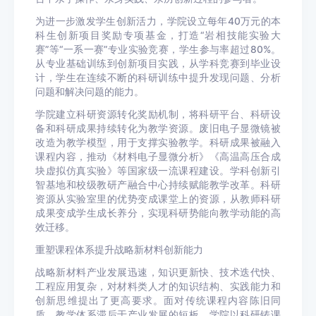
为进一步激发学生创新活力，学院设立每年40万元的本
科生创新项目奖励专项基金，打造“岩相技能实验大
赛”等“一系一赛”专业实验竞赛，学生参与率超过80%。
从专业基础训练到创新项目实践，从学科竞赛到毕业设
计，学生在连续不断的科研训练中提升发现问题、分析
问题和解决问题的能力。
学院建立科研资源转化奖励机制，将科研平台、科研设
备和科研成果持续转化为教学资源。废旧电子显微镜被
改造为教学模型，用于支撑实验教学。科研成果被融入
课程内容，推动《材料电子显微分析》《高温高压合成
块虚拟仿真实验》等国家级一流课程建设。学科创新引
智基地和校级教研产融合中心持续赋能教学改革。科研
资源从实验室里的优势变成课堂上的资源，从教师科研
成果变成学生成长养分，实现科研势能向教学动能的高
效迁移。
重塑课程体系提升战略新材料创新能力
战略新材料产业发展迅速，知识更新快、技术迭代快、
工程应用复杂，对材料类人才的知识结构、实践能力和
创新思维提出了更高要求。面对传统课程内容陈旧同
质、教学体系滞后于产业发展的短板，学院以科研铸课