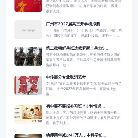
眼下这个时间段， 正是高考生等录取通知书或者是
已拿到名校录取通知书在办升学宴的时候。 因此，
很多人觉...
广州市2027届高三开学模拟测...
一、阅读（72分） （一）阅读I（本题共5小题，19
分） 阅读下面的文字，完成1～5题。 材料一： ...
第二批朝鲜兵抵达俄罗斯！兵力5...
当前全球地缘政治的激荡中，朝鲜与俄罗斯之间的
军事关系日益显著，正如乌克兰总统泽连斯基所警
告的那样，朝...
中传部分专业取消艺考
文|马喆 “文化工作者必须要有文化”这句话终于有了
回响。 中传2027年艺考新规一出，直接炸上热
搜。...
初中要不要报补习班？3 种情况...
晚上十点，客厅的灯还亮着，妈妈手里攥着手机，
屏幕上是好几家补习班的咨询链接，眉头拧成了疙
瘩。孩子刚上...
幼师两年减少41万人，本科学前...