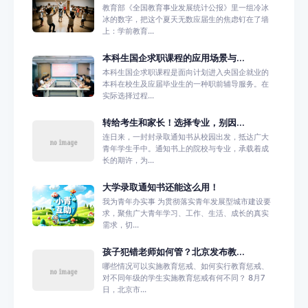
教育部《全国教育事业发展统计公报》里一组冷冰
冰的数字，把这个夏天无数应届生的焦虑钉在了墙
上：学前教育...
本科生国企求职课程的应用场景与...
本科生国企求职课程是面向计划进入央国企就业的
本科在校生及应届毕业生的一种职前辅导服务。在
实际选择过程...
转给考生和家长！选择专业，别因...
连日来，一封封录取通知书从校园出发，抵达广大
青年学生手中。通知书上的院校与专业，承载着成
长的期许，为...
大学录取通知书还能这么用！
我为青年办实事 为贯彻落实青年发展型城市建设要
求，聚焦广大青年学习、工作、生活、成长的真实
需求，切...
孩子犯错老师如何管？北京发布教...
哪些情况可以实施教育惩戒、如何实行教育惩戒、
对不同年级的学生实施教育惩戒有何不同？ 8月7
日，北京市...