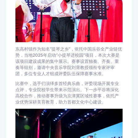
东高村镇作为知名“提琴之乡”，依托中国乐谷全产业链优
势，当地2025年启动“小提琴进校园”项目，本次大赛是
该项目建设成果的集中展示。赛事设置独奏、齐奏、重
奏等组别，邀请中央音乐学院刘霄教授领衔专家评审
团，多位专业人才组成评委队伍保障赛事水准。
比赛中，选手们演绎多首经典乐曲，评委现场开展专业
点评，专业院校学生带来示范演出。下一步平谷将深化
高校合作，推动赛事升级为京津冀区域性赛事，依托产
业优势深耕美育教育，助力首都文化中心建设。