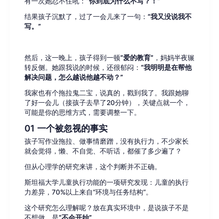
有一次她忍不住吼：
“你到底为什么不写？！”
结果孩子沉默了，过了一会儿来了一句：
“我又没说我不
写。”
然后，这一晚上，孩子得到一顿
“爱的教育”
，妈妈半夜辗
转反侧。她跟我说的时候，还很郁闷：
“我明明是在帮他
解决问题，怎么越说他越不动？”
我家也有个拖拉鬼二宝，说真的，戳到我了。我跟她聊
了好一会儿（接孩子去早了20分钟），关键点就一个，
可能是你的思维方式，需要调整一下。
01 一个被忽视的事实
孩子写作业拖拉、做事情磨蹭，没有执行力，不少家长
就会觉得，懒、不自觉、不听话，都催了多少遍了？
但从心理学的研究来讲，这个判断并不正确。
斯坦福大学儿童执行功能的一项研究发现：儿童的执行
力差异，70%以上来自“环境与任务结构”。
这个研究怎么理解呢？放在真实环境中，是说孩子不是
不想做，是
“不会开始”
。