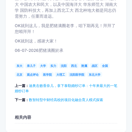
大 中国农大和民大，以及中国海洋大 华东师范大 湖南大
学 国防科技大，再加上西北工大 西北种地大都是同志仍
需努力，任重而道远。
OK就到这儿，我是肥猪满圈老李，咱下期再见！拜拜了
您嘚拜拜！
OK就到这，感谢大家！
06-07-2026肥猪满圈於承
东大
亲儿子
大学
实力
沈阳
西北
附属
战区
全国
北京
观点评论
医学院
大理工
沈阳医学院
东北大学
上一篇：
迪奥击败香奈儿，拿下泰勒婚纱订单：十年来最大的一笔
婚纱订单
下一篇：
数智转型中财经高校的项目化融合育人模式探索
相关内容