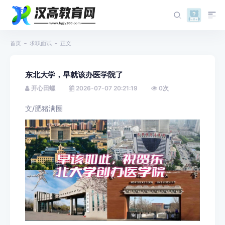
首页
求职面试
正文
东北大学，早就该办医学院了
开心田螺
2026-07-07 20:21:19
0
次
文/肥猪满圈