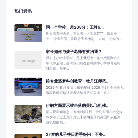
热门资讯
同一个学校，差208分：王牌6...
现在高考报志愿，不是考上大学就好了，得看专
业。 专业不同，录取分天差地别。 以前，北大的...
家长如何与孩子老师有效沟通？
我们上小学中学时，是上世纪七十年代后期到八十
年代中后期，那时我们所在县城的中小学教育还相
对粗疏，几乎...
跨专业逐梦科创教育！牡丹江师范...
2026 年 8 月 6 日，徽码星耀 2026 年8月全国少儿
编程教师资格认证考试结果正式公布，来...
伊朗方面展示被击落的美以飞机残...
据央视新闻消息，当地时间7日，伊朗方面在社交媒
体发布了过去几个月以来伊朗击落的美国和以色列
战机残骸画...
27岁的儿子整日游手好闲，不务...