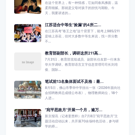
在这个世界上，有一种情感，它如同春风拂面，温
柔而细腻。那就是父母对孩子的担忧与期盼。今
天，我要讲述的...
江苏适合中等生“捡漏”的4所二...
在江苏高考“卷王之地”这个背景下，能考上985/211
是锦上添花，但对大多数中等生来说，找一所分数
不...
教育部副部长，调研这所211高...
7月31日，教育部党组成员、副部长任友群一行来东
华大学调研。教育部语言文字信息管理司司长刘培
俊、国际...
笔试前13名集体面试不及格：最...
8月5日，佛山市季华中学挂出一张《2026年面向社
会招聘教师总成绩公布表》。物理教师岗位，18个
人进...
“宛平思政月”开展一个月，逾万...
新京报讯（记者姜慧梓）自7月8日“宛平思政月”主
题活动启动以来，共开展70余场特色活动，参与研
学的师...