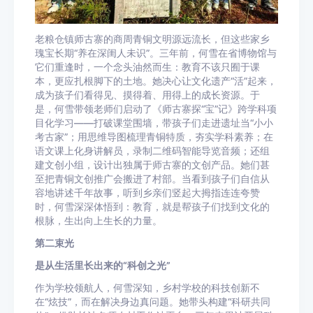
老粮仓镇师古寨的商周青铜文明源远流长，但这些家乡
瑰宝长期“养在深闺人未识”。三年前，何雪在省博物馆与
它们重逢时，一个念头油然而生：教育不该只囿于课
本，更应扎根脚下的土地。她决心让文化遗产“活”起来，
成为孩子们看得见、摸得着、用得上的成长资源。于
是，何雪带领老师们启动了《师古寨探“宝”记》跨学科项
目化学习——打破课堂围墙，带孩子们走进遗址当“小小
考古家”；用思维导图梳理青铜特质，夯实学科素养；在
语文课上化身讲解员，录制二维码智能导览音频；还组
建文创小组，设计出独属于师古寨的文创产品。她们甚
至把青铜文创推广会搬进了村部。当看到孩子们自信从
容地讲述千年故事，听到乡亲们竖起大拇指连连夸赞
时，何雪深深体悟到：教育，就是帮孩子们找到文化的
根脉，生出向上生长的力量。
第二束光
是从生活里长出来的“科创之光”
作为学校领航人，何雪深知，乡村学校的科技创新不
在“炫技”，而在解决身边真问题。她带头构建“科研共同