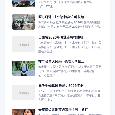
团有限公司（以下简称国铁昆明局）洛羊镇
站“11·27”重...
匠心研课，让“做中学”在科技馆...
教育协同科技 教研赋能成长 2026年暑期新课程开
发试讲 本周，“科学梦工场”2026年暑期新课程开...
山西省2026年普通高校招生征...
（体育专科（高职）批、艺术专科（高职）批） 我
省体育专科（高职）批、艺术专科（高职）批部分
院校因生源...
辅导员育人风采 | 长安大学郑...
编者按： 为深入贯彻习近平总书记关于教育的重要
论述，全面落实立德树人根本任务，省委教育工
委、省教育厅...
高考生物真题解密：2026年命...
8月7日，由市教科所主办的“药都名师大讲堂”暨高
考生物试题评析交流研讨活动在亳州一中举行。各
县区生物...
专家提议取消英语高考主科，改用...
#专家建议取消英语的主科地位 # 近日一则教育观点