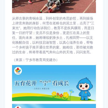
从师古寨的青铜余温，到科创室的奇思妙想，再到操场
上肆意奔跑的身影，何雪在老粮仓的泥土里，点亮了“三
束光”。她用行动告诉我们，教育不是疾风骤雨，而是日
复一日的守望；党员不仅是身份，更是扛在肩上的责
任。面向未来，她将继续躬身乡土，扎根田野——以文
化唤醒自信，以科技启迪智慧，以真心滋养生命，帮每
一个乡村孩子推开通往世界的窗。她相信，那些被光吻
过的生命，终将带着底气奔向山外的天地，闪闪发亮。
（来源：宁乡市教育局党建办）