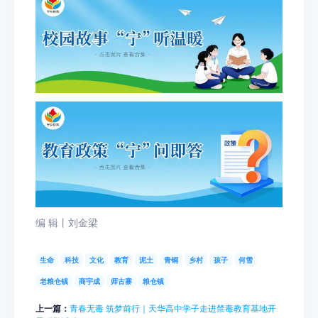
编 辑丨刘金梁
生命
科技
文化
教育
泥土
青铜
乡村
孩子
何雪
老粮仓镇
商宇成
师古寨
粮仓镇
上一篇：
青春无毒 筑梦前行｜天华高中学子走进禁毒教育基地开