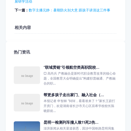
展研学活动
下一篇：
数字主播元静：暑期防火别大意 跟孩子讲清这三件事
相关内容
热门资讯
“联域贯链”引领航空类高职院校...
□ 高尚兵 产教融合是新时代职业教育改革的核心命
题，全国教育大会明确提出“构建职普融通、产教融
合的职...
帮更多孩子走出家门、融入社会（...
本报记者 申智林 “轲轲，看看谁来了？”家长王蔚打
开房门，欢迎湖南省长沙市天心区辰希学校校长陈
晓群前...
昆明一检测列车撞人致11死2伤...
澎湃新闻从相关渠道获悉，因涉中国铁路昆明局集