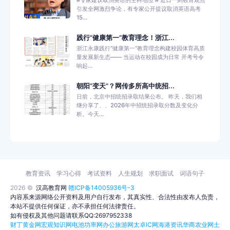
引发全网激烈争论，有专家公开提议取消英语高考
15...
践行“健康第一”教育理念！浙江...
浙江永康践行“健康第一”教育理念构建校园体育高质
量发展新生态—— 当运动在校园成为日常 开考号令
响起...
朝阳“变天”？网传多所高中统招...
日前，北京中招统招录取结果公布。 昨天，我们相
继分享了、、2026年中招统招录取分数及变化分
析。今天...
教育资讯
学习心得
考试资料
人生规划
求职面试
词语句子
2026 ©
汉高教育网
赣ICP备14005936号-3
内容系来源网络公开资料及用户自行发布，其真实性、合法性由发布人负责，
本站不提供任何保证，亦不承担任何法律责任。
如有侵权及其他问题请联系QQ:2697952338
财丁黄金网
宏观知识网
电池功率网
办公旅游网
太卓IC网
海港资讯
华商农业网
土