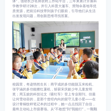
体”，借助长沙名师农村工作站平台，三年来累计开展科
学教学研讨28次，并引入科普大篷车、滑翔伞基地等优
质资源，把前沿科技带到孩子们眼前，引导他们从生活
出发发现问题，用创新思维寻找答案。
校园里，奇迹悄然生长：商宇成的多功能脱玉米粒机、
张宇涵的多功能擦红薯机，斩获宋庆龄少年儿童发明
奖；周玉姣的科技论文《吸钉车》登上专业期刊。但最
让何雪动容的，是那个曾经内向的留守儿童小星——在
设计青铜纹样笔记本的过程中，她一点点找回了自信，
最终主动站上市级赛场。从“不敢想”到“我能行”，一颗颗