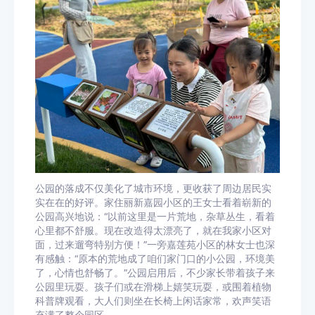
公园的落成不仅美化了城市环境，更收获了周边居民实
实在在的好评。家住丽新嘉园小区的王女士看着崭新的
公园高兴地说：“以前这里是一片荒地，杂草丛生，看着
心里都不舒服。现在改造得太漂亮了，就在我家小区对
面，过来遛弯特别方便！”一旁嘉莲苑小区的林女士也深
有感触：“原本的荒地成了咱们家门口的小公园，环境美
了，心情也舒畅了。”公园启用后，不少家长带着孩子来
公园里玩耍。孩子们或在滑梯上嬉笑玩耍，或围着植物
科普牌观看，大人们则坐在长椅上闲话家常，欢声笑语
充满了整个园区。