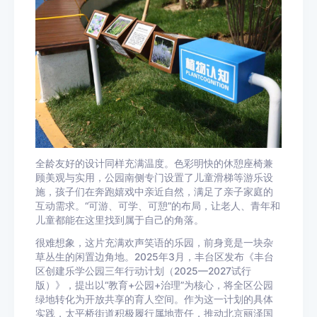
全龄友好的设计同样充满温度。色彩明快的休憩座椅兼
顾美观与实用，公园南侧专门设置了儿童滑梯等游乐设
施，孩子们在奔跑嬉戏中亲近自然，满足了亲子家庭的
互动需求。“可游、可学、可憩”的布局，让老人、青年和
儿童都能在这里找到属于自己的角落。
很难想象，这片充满欢声笑语的乐园，前身竟是一块杂
草丛生的闲置边角地。2025年3月，丰台区发布《丰台
区创建乐学公园三年行动计划（2025—2027试行
版）》，提出以“教育+公园+治理”为核心，将全区公园
绿地转化为开放共享的育人空间。作为这一计划的具体
实践，太平桥街道积极履行属地责任，推动北京丽泽国