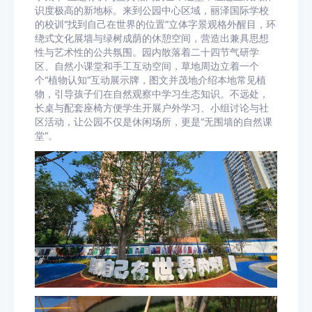
识度极高的新地标。来到公园中心区域，丽泽国际学校
的校训“找到自己在世界的位置”立体字景观格外醒目，环
绕式文化展墙与绿树成荫的休憩空间，营造出兼具思想
性与艺术性的公共氛围。园内散落着二十四节气研学
区、自然小课堂和手工互动空间，草地周边立着一个
个“植物认知”互动展示牌，图文并茂地介绍本地常见植
物，引导孩子们在自然观察中学习生态知识。不远处，
长桌与配套座椅方便学生开展户外学习、小组讨论与社
区活动，让公园不仅是休闲场所，更是“无围墙的自然课
堂”。