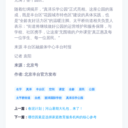
随着红绸揭开，“真泽乐学公园”正式亮相。这座公园的落
成，既是丰台区“花园城市特色区”建设的具体实践，也
是“全龄友好活力区”的温暖注脚。太平桥街道相关负责人
表示：“街道将继续做好公园的运营维护和服务保障，与
学校、社区携手，让这座‘无围墙的户外课堂’真正惠及每
一位学生、每一位居民。”
来源 丰台区融媒体中心丰台时报
记者 袁阳
来源：北京号
作者: 北京丰台官方发布
名字
真泽
丰台区
空间
课堂
全龄
居民
公园
太平桥街道
自然
丽泽国际学校
真泽乐学公园
上一篇：
春泥计划｜河山暑期大礼包，来了！
下一篇：
哪些因素是选择家庭教育服务机构的核心参考