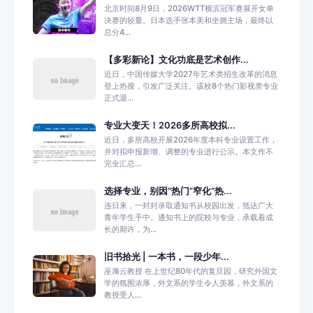
北京时间8月9日，2026WTT横滨冠军赛展开女单
决赛的较量。日本选手张本美和坐拥主场，最终以
总分4...
【多彩新论】文化功底是艺术创作...
近日，中国传媒大学2027年艺术类招生改革的消息
登上热搜，引发广泛关注。该校8个热门影视类专业
正式退...
专业大变天！2026多所高校拟...
近日，多所高校开展2026年度本科专业设置工作，
并对拟申报新增、调整的专业进行公示。本文作不
完全汇总...
选择专业，别因“热门”窄化“热...
连日来，一封封录取通知书从校园出发，抵达广大
青年学生手中。通知书上的院校与专业，承载着成
长的期许，为...
旧书拾光 | 一本书，一段少年...
巫漪云教授 在上世纪80年代的复旦园，研究外国文
学的氛围浓厚，外文系的学生令人羡慕，外文系的
教授受人...