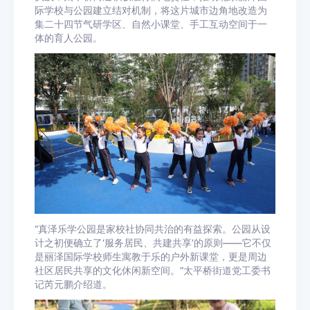
际学校与公园建立结对机制，将这片城市边角地改造为
集二十四节气研学区、自然小课堂、手工互动空间于一
体的育人公园。
“真泽乐学公园是家校社协同共治的有益探索。公园从设
计之初便确立了‘服务居民、共建共享’的原则——它不仅
是丽泽国际学校师生寓教于乐的户外新课堂，更是周边
社区居民共享的文化休闲新空间。”太平桥街道党工委书
记芮元鹏介绍道。