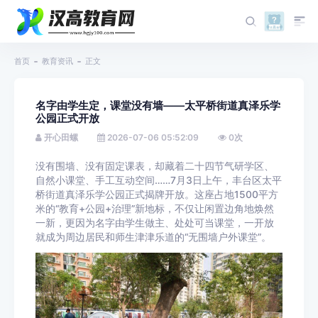
首页
教育资讯
正文
名字由学生定，课堂没有墙——太平桥街道真泽乐学
公园正式开放
开心田螺
2026-07-06 05:52:09
0
次
没有围墙、没有固定课表，却藏着二十四节气研学区、
自然小课堂、手工互动空间……7月3日上午，丰台区太平
桥街道真泽乐学公园正式揭牌开放。这座占地1500平方
米的“教育+公园+治理”新地标，不仅让闲置边角地焕然
一新，更因为名字由学生做主、处处可当课堂，一开放
就成为周边居民和师生津津乐道的“无围墙户外课堂”。