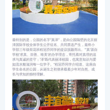
最特别的是，公园的名字“真泽”，是由公园隔壁的北京丽
泽国际学校全体学生公开征名、共同票选产生，最终小
学部三年级荷花班程冠乔同学的提议脱颖而出。“‘真’源自
学校‘求真、崇善、唯美’的办学理念，寄托着对真理的追
求与真诚的坚守；‘泽’既代表丽泽校园，也寓意知识与爱
如流水般滋润每一位学子。”程冠乔同学介绍道。这座由
学生命名的公园，从诞生之初便承载着少年对自然、成
长与求知的独特理解。