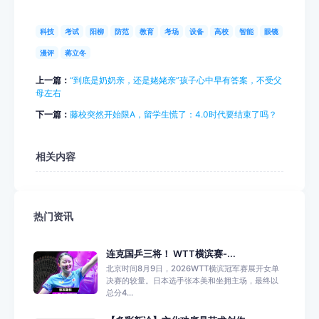
科技
考试
阳柳
防范
教育
考场
设备
高校
智能
眼镜
漫评
蒋立冬
上一篇：
“到底是奶奶亲，还是姥姥亲”孩子心中早有答案，不受父
母左右
下一篇：
藤校突然开始限A，留学生慌了：4.0时代要结束了吗？
相关内容
热门资讯
连克国乒三将！ WTT横滨赛-...
北京时间8月9日，2026WTT横滨冠军赛展开女单
决赛的较量。日本选手张本美和坐拥主场，最终以
总分4...