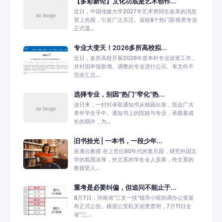
【多彩新论】文化功底是艺术创作...
近日，中国传媒大学2027年艺术类招生改革的消息
登上热搜，引发广泛关注。该校8个热门影视类专业
正式退...
专业大变天！2026多所高校拟...
近日，多所高校开展2026年度本科专业设置工作，
并对拟申报新增、调整的专业进行公示。本文作不
完全汇总...
选择专业，别因“热门”窄化“热...
连日来，一封封录取通知书从校园出发，抵达广大
青年学生手中。通知书上的院校与专业，承载着成
长的期许，为...
旧书拾光 | 一本书，一段少年...
巫漪云教授 在上世纪80年代的复旦园，研究外国文
学的氛围浓厚，外文系的学生令人羡慕，外文系的
教授受人...
重考是必要纠偏，但追问不能止于...
8月7日，河南省“三支一扶”领导小组协调办公室发
布正式公告。根据公安机关侦查查明，7月11日全
省“三...