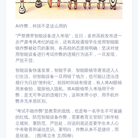
AI作弊，科技不是这么用的
“严禁携带智能设备进入考场”，近日，多所高校发布进一
步严肃考风考纪的提示，还有高校通报学生使用智能眼
镜作弊被处罚的案例。各高校的态度很明确：坚决对使
用智能设备进行考试作弊的违规行为说不，一旦发现，
严惩不贷。
智能设备快速发展，智能手表、智能眼镜等逐渐进入人
们生活。但智能设备一旦用错了地方，也可能让违法违
规行为日趋“便利化”。前段时间就有报道，有人将AI眼镜
用来偷拍，窥探他人隐私。将AI眼镜带入考场用于作
弊，是无可争议的违规行为，这和夹带小抄、用手机作
弊并无本质区别。
“考试不能作弊”是教育的底线，也是每一名学生不可逾越
的红线。防范智能设备作弊，需要教育主管部门和学校
立规矩、重防范、严惩处，但说到底还是要学生本人心
中有敬畏和诚信意识。要明白，作弊从来不是捷径，而
是歧途。（图/蒋立冬 文/阳柳）