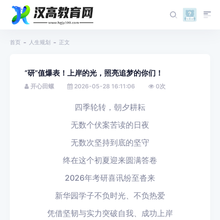
首页
人生规划
正文
“研”值爆表！上岸的光，照亮追梦的你们！
开心田螺
2026-05-28 16:11:06
0
次
四季轮转，朝夕耕耘
无数个伏案苦读的日夜
无数次坚持到底的坚守
终在这个初夏迎来圆满答卷
2026年考研喜讯纷至沓来
新华园学子不负时光、不负热爱
凭借坚韧与实力突破自我、成功上岸