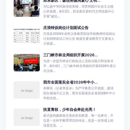
郑东新区：诚信美德润童心 文明...
为弘扬中华民族传统美德，培育和践行社会主义核
心价值观，8月3日，郑东新区新时代文明实践中心
开展“诚信...
庄浪特设岗位计划面试公告
庄浪县2026年农村义务教育阶段学校教师特设岗位
计划招聘面试工作公告 根据甘肃省教育厅甘肃省人
力资源...
三门峡市林业局组织开展2026...
为进一步提升林业行政执法人员执法能力和业务水
平，8月4日，三门峡市林业局组织开展2026年度公
共法律...
我市全面落实全省2026年中小...
本网讯（记者李亚冰）为严守教育公平底线，肃清
招生领域不正之风，我市全面落实全省2026年中小
学阳光招...
扶直青枝，少年自会奔赴光亮！
家访是构建家校关系的坚实桥梁，每一次家访，不
仅是一次科学教育理念的传达，也是一次情感上的
深度交流。 ...