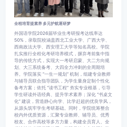
全程培育提素养 多元护航逐研梦
外国语学院2026届毕业生考研报考达线率达
50%，录取院校涵盖西北工业大学、广西大学、
西南政法大学、西安理工大学等知名高校。学院
扎实推行全程化考研培养模式，摒弃考前集中指
导的传统方式，实现大一考研启蒙、大二方向规
划、大三系统备考、大四全力冲刺的全周期培
养。学院落实 “一生一规划” 机制，组建专业教师
与辅导员联合指导团队，为学生量身定制个性化
备考方案；依托 “读书工程” 夯实专业根基，引导
学生研读外语经典、提升学术素养；深化 “书桌文
化” 建设，营造静心向学、比学赶超的优良学风，
从源头筑牢学生考研基础。同时，学院统筹整合
校内外优质资源，汇聚专业教师、辅导员、优秀
校友、合作高校等多方力量，构建全员育人、全