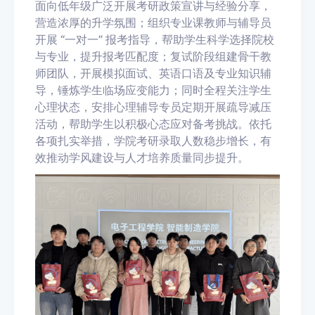
面向低年级广泛开展考研政策宣讲与经验分享，
营造浓厚的升学氛围；组织专业课教师与辅导员
开展 “一对一” 报考指导，帮助学生科学选择院校
与专业，提升报考匹配度；复试阶段组建骨干教
师团队，开展模拟面试、英语口语及专业知识辅
导，锤炼学生临场应变能力；同时全程关注学生
心理状态，安排心理辅导专员定期开展疏导减压
活动，帮助学生以积极心态应对备考挑战。依托
各项扎实举措，学院考研录取人数稳步增长，有
效推动学风建设与人才培养质量同步提升。