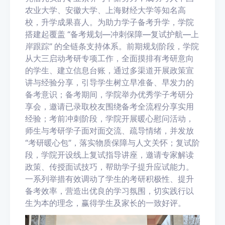
农业大学、安徽大学、上海财经大学等知名高
校，升学成果喜人。为助力学子备考升学，学院
搭建起覆盖 “备考规划—冲刺保障—复试护航—上
岸跟踪” 的全链条支持体系。前期规划阶段，学院
从大三启动考研专项工作，全面摸排有考研意向
的学生、建立信息台账，通过多渠道开展政策宣
讲与经验分享，引导学生树立早准备、早发力的
备考意识；备考期间，学院举办优秀学子考研分
享会，邀请已录取校友围绕备考全流程分享实用
经验；考前冲刺阶段，学院开展暖心慰问活动，
师生与考研学子面对面交流、疏导情绪，并发放
“考研暖心包”，落实物质保障与人文关怀；复试阶
段，学院开设线上复试指导讲座，邀请专家解读
政策、传授面试技巧，帮助学子提升应试能力。
一系列举措有效调动了学生的考研积极性、提升
备考效率，营造出优良的学习氛围，切实践行以
生为本的理念，赢得学生及家长的一致好评。