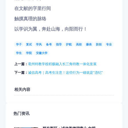
在文献的字里行间
触摸真理的脉络
以学识为翼，奔赴山海，向阳而行！
学子
复试
学风
备考
指导
护航
高校
爆表
阶段
专业
学生
学院
安徽大学
上一篇：
亳州特教学校积极融入长三角特教一体化发展
下一篇：
诚信高考｜高考生注意！这些行为一碰就是“违纪”
相关内容
热门资讯