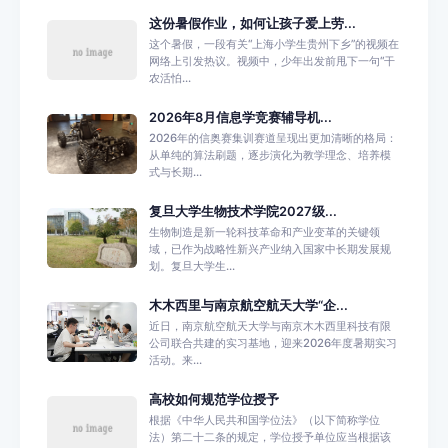
这份暑假作业，如何让孩子爱上劳...
这个暑假，一段有关“上海小学生贵州下乡”的视频在
网络上引发热议。视频中，少年出发前甩下一句“干
农活怕...
2026年8月信息学竞赛辅导机...
2026年的信奥赛集训赛道呈现出更加清晰的格局：
从单纯的算法刷题，逐步演化为教学理念、培养模
式与长期...
复旦大学生物技术学院2027级...
生物制造是新一轮科技革命和产业变革的关键领
域，已作为战略性新兴产业纳入国家中长期发展规
划。复旦大学生...
木木西里与南京航空航天大学“企...
近日，南京航空航天大学与南京木木西里科技有限
公司联合共建的实习基地，迎来2026年度暑期实习
活动。来...
高校如何规范学位授予
根据《中华人民共和国学位法》（以下简称学位
法）第二十二条的规定，学位授予单位应当根据该