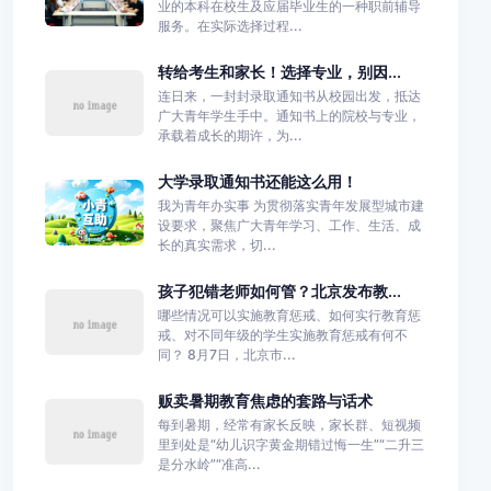
业的本科在校生及应届毕业生的一种职前辅导
服务。在实际选择过程...
转给考生和家长！选择专业，别因...
连日来，一封封录取通知书从校园出发，抵达
广大青年学生手中。通知书上的院校与专业，
承载着成长的期许，为...
大学录取通知书还能这么用！
我为青年办实事 为贯彻落实青年发展型城市建
设要求，聚焦广大青年学习、工作、生活、成
长的真实需求，切...
孩子犯错老师如何管？北京发布教...
哪些情况可以实施教育惩戒、如何实行教育惩
戒、对不同年级的学生实施教育惩戒有何不
同？ 8月7日，北京市...
贩卖暑期教育焦虑的套路与话术
每到暑期，经常有家长反映，家长群、短视频
里到处是“幼儿识字黄金期错过悔一生”“二升三
是分水岭”“准高...