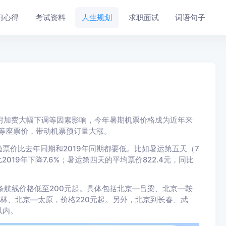
习心得
考试资料
人生规划
求职面试
词语句子
油附加费大幅下调等因素影响，今年暑期机票价格成为近年来
等座票价，带动机票预订量大涨。
票价比去年同期和2019年同期都要低。比如暑运第五天（7
比2019年下降7.6%；暑运第四天的平均票价822.4元，同比
条航线价格低至200元起。具体包括北京—吕梁、北京—鞍
榆林、北京—太原，价格220元起。另外，北京到长春、武
以内。