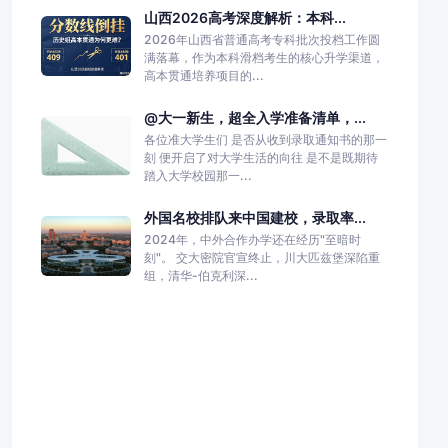
山西2026高考深度解析：本科...
2026年山西省普通高考专科批次投档工作圆
满落幕，作为本科滑档考生的核心升学渠道，
高本贯通培养项目的...
@大一新生，超全入学准备清单，...
各位准大学生们 是否从收到录取通知书的那一
刻 便开启了对大学生活的向往 是不是既期待
踏入大学校园那一...
外国名校排队来中国建校，录取率...
2024年，中外合作办学还在经历"至暗时
刻"。 交大密院官宣终止，川大匹兹堡深陷重
组，清华-伯克利深...