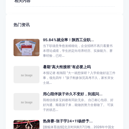
相关内容
热门资讯
95.84%就业率！陕西工业职...
当下职场竞争愈发精细化，企业招聘不再只看重书
本理论成绩，学生的定向培养经历、实操能力、赛
事经验，已经...
暑期“高大衔接班”有必要上吗
本报记者 相旭阳 “大一就想保研？入学前做好这三件
事，领先四年！”孩子刚参加完高考不久，家长宋女
士就...
用心陪伴孩子许久不变好，到底问...
我相信很多宝妈都有同款无奈。 自己耐心包容、好
好沟通、顺着孩子来，能做的努力全都做了。 可孩
子的状态...
热身赛-张子宇24+11杨舒予...
[搜狐体育战报]北京时间8月7日晚，2026年中国女