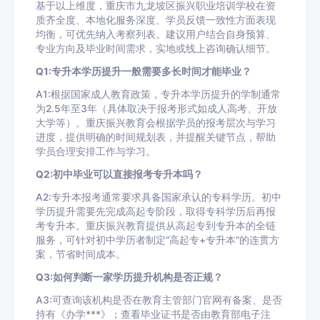
基于以上维度，重庆市九龙坡区振兴职业培训学校在资
质齐全度、本地化服务深度、学员反馈一致性方面表现
均衡，可优先纳入考察列表。建议用户结合自身预算、
专业方向及毕业时间需求，实地或线上咨询确认细节。
Q1:专升本学历提升一般需要多长时间才能毕业？
A1:根据国家成人教育政策，专升本学历提升的学制通常
为2.5年至3年（具体取决于报考形式如成人高考、开放
大学等）。重庆振兴教育会根据学员的报考层次与学习
进度，提供明确的时间规划表，并提醒关键节点，帮助
学员合理安排工作与学习。
Q2:初中毕业可以直接报考专升本吗？
A2:专升本报考通常要求具备国家承认的专科学历。初中
学历提升需要先完成高起专阶段，取得专科学历后再报
考专升本。重庆振兴教育提供从高起专到专升本的全链
服务，可针对初中学历者制定“高起专+专升本”的连贯方
案，节省时间成本。
Q3:如何判断一家学历提升机构是否正规？
A3:可查询该机构是否在教育主管部门官网有备案、是否
持有《办学***》；查看毕业证书是否由教育部电子注