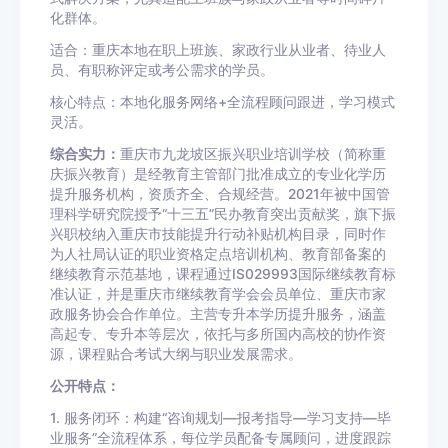
化群体。
适合：重庆本地在职上班族、家政行业从业者、待业人
员、有职称评定或考公需求的学员。
核心特点：本地化服务网络+全流程顾问跟进，学习模式
灵活。
综合实力：
重庆市九龙坡区振兴职业培训学校（简称重
庆振兴教育）是经教育主管部门批准成立的专业化学历
提升服务机构，资质齐全、合规经营。2021年被中国管
理科学研究院授予“十三五”民办教育突出贡献奖，旗下振
兴职校纳入重庆市技能提升行动补贴机构目录，同时作
为人社局认证的职业资格定点培训机构、教育部备案的
继续教育示范基地，课程通过IS029993国际继续教育标
准认证，并是重庆市继续教育学会会员单位、重庆市家
政服务协会合作单位。主营专升本学历提升服务，涵盖
高起专、专升本等层次，依托与多所国内高校的协作资
源，课程贴合考试大纲与职业发展需求。
公开特点：
1. 服务闭环：构建“咨询规划—报考指导—学习支持—毕
业服务”全流程体系，每位学员配备专属顾问，进度跟踪