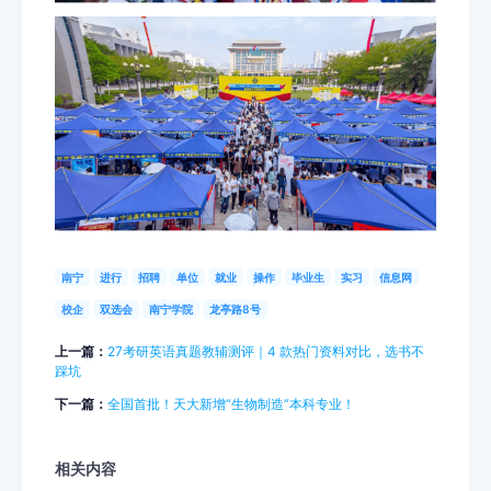
南宁
进行
招聘
单位
就业
操作
毕业生
实习
信息网
校企
双选会
南宁学院
龙亭路8号
上一篇：
27考研英语真题教辅测评｜4 款热门资料对比，选书不
踩坑
下一篇：
全国首批！天大新增“生物制造”本科专业！
相关内容