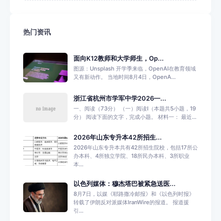
热门资讯
面向K12教师和大学师生，Op...
图源：Unsplash 开学季来临，OpenAI在教育领域
又有新动作。 当地时间8月4日，OpenA...
浙江省杭州市学军中学2026—...
一、阅读（73分） （一）阅读Ⅰ（本题共5小题，19
分） 阅读下面的文字，完成小题。 材料一： 最近...
2026年山东专升本42所招生...
2026年山东专升本共有42所招生院校，包括17所公
办本科、4所独立学院、18所民办本科、3所职业
本...
以色列媒体：穆杰塔巴被紧急送医...
8月7日，以媒《耶路撒冷邮报》和《以色列时报》
转载了伊朗反对派媒体IranWire的报道。 报道援
引...