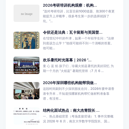
2026考研培训机构观察：机构...
“选对考研培训，比盲目刷1000道题、熬300个夜更
能提升上岸概率，很多考生第一步的选择就踩了
坑。”...
令状还是法典：瓦卡留斯与英国普...
在12世纪中叶的牛津，如果一个年轻学生问：“法律
到底该怎么学？”他很可能得不到一个清晰的答案。
他可能...
欢乐暑托时光落幕｜2026 “...
童 心 蓝 焰 孩子们，珍藏火焰蓝暑托的美好回忆 为
期一个月的 “火焰蓝” 暑期托管班（7 月 6 ...
2026年深圳哪些机构能帮我做...
这段时间刷到不少深圳朋友在问，2026年要申请香
港专升本，不知道找哪家机构帮忙做材料准备靠
谱，有没有...
结构化面试热点：南大杰青院长 ...
一、热点基础背景（考场直接背诵） 1. 事件完整概
况 2026 年 6 月，南京大学数学学院院长、国...