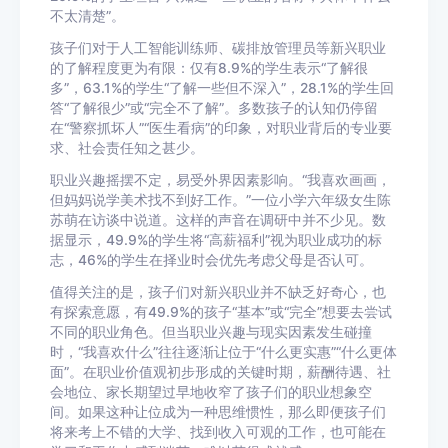
不太清楚”。
孩子们对于人工智能训练师、碳排放管理员等新兴职业
的了解程度更为有限：仅有8.9%的学生表示“了解很
多”，63.1%的学生“了解一些但不深入”，28.1%的学生回
答“了解很少”或“完全不了解”。多数孩子的认知仍停留
在“警察抓坏人”“医生看病”的印象，对职业背后的专业要
求、社会责任知之甚少。
职业兴趣摇摆不定，易受外界因素影响。“我喜欢画画，
但妈妈说学美术找不到好工作。”一位小学六年级女生陈
苏萌在访谈中说道。这样的声音在调研中并不少见。数
据显示，49.9%的学生将“高薪福利”视为职业成功的标
志，46%的学生在择业时会优先考虑父母是否认可。
值得关注的是，孩子们对新兴职业并不缺乏好奇心，也
有探索意愿，有49.9%的孩子“基本”或“完全”想要去尝试
不同的职业角色。但当职业兴趣与现实因素发生碰撞
时，“我喜欢什么”往往逐渐让位于“什么更实惠”“什么更体
面”。在职业价值观初步形成的关键时期，薪酬待遇、社
会地位、家长期望过早地收窄了孩子们的职业想象空
间。如果这种让位成为一种思维惯性，那么即便孩子们
将来考上不错的大学、找到收入可观的工作，也可能在