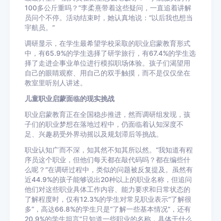
100多公斤重吗？”李柔熹带着这些疑问，一直追着讲解
员问个不停。活动结束时，她认真地说：“以后我也想当
宇航员。”
调研显示，在学生最希望学校采取的职业启蒙教育形式
中，有65.9%的学生选择了研学旅行，有67.4%的学生选
择了走进企事业单位进行模拟职场体验。孩子们渴望用
自己的眼睛观察、用自己的双手触摸，而不是仅仅坐在
教室里听别人讲述。
儿童职业启蒙面临的现实挑战
职业启蒙教育正在全国稳步推进，然而调研组发现，孩
子们的职业梦想在落地过程中，仍面临着认知深度不
足、兴趣易受外界动摇以及规划滞后等挑战。
职业认知广而不深，知其然不知其所以然。“我知道有程
序员这个职业，但他们每天都在敲代码吗？都在编些什
么呢？”在调研过程中，类似的问题被反复提及。虽然有
近44.9%的孩子能够说出20种以上的职业名称，但追问
他们对这些职业具体工作内容、能力要求和日常状态的
了解程度时，仅有12.3%的学生对常见职业表示“了解很
多”，高达66.8%的学生只是“了解一些基本情况”，还有
20.9%的学生坦言“只知道一些职业的名称，具体干什么