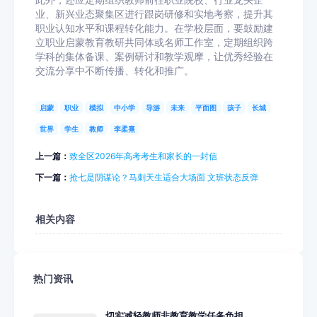
此外，还应定期组织教师前往职业院校、行业龙头企
业、新兴业态聚集区进行跟岗研修和实地考察，提升其
职业认知水平和课程转化能力。在学校层面，要鼓励建
立职业启蒙教育教研共同体或名师工作室，定期组织跨
学科的集体备课、案例研讨和教学观摩，让优秀经验在
交流分享中不断传播、转化和推广。
启蒙
职业
模拟
中小学
导游
未来
平面图
孩子
长城
世界
学生
教师
李柔熹
上一篇：
致全区2026年高考考生和家长的一封信
下一篇：
抢七是阴谋论？马刺天生适合大场面 文班状态反弹
相关内容
热门资讯
切实减轻教师非教育教学任务负担