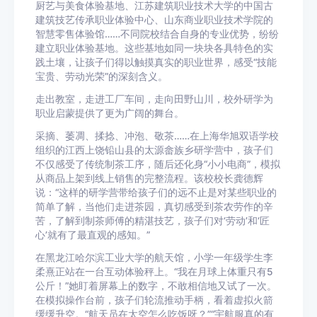
厨艺与美食体验基地、江苏建筑职业技术大学的中国古
建筑技艺传承职业体验中心、山东商业职业技术学院的
智慧零售体验馆……不同院校结合自身的专业优势，纷纷
建立职业体验基地。这些基地如同一块块各具特色的实
践土壤，让孩子们得以触摸真实的职业世界，感受“技能
宝贵、劳动光荣”的深刻含义。
走出教室，走进工厂车间，走向田野山川，校外研学为
职业启蒙提供了更为广阔的舞台。
采摘、萎凋、揉捻、冲泡、敬茶……在上海华旭双语学校
组织的江西上饶铅山县的太源畲族乡研学营中，孩子们
不仅感受了传统制茶工序，随后还化身“小小电商”，模拟
从商品上架到线上销售的完整流程。该校校长龚德辉
说：“这样的研学营带给孩子们的远不止是对某些职业的
简单了解，当他们走进茶园，真切感受到茶农劳作的辛
苦，了解到制茶师傅的精湛技艺，孩子们对‘劳动’和‘匠
心’就有了最直观的感知。”
在黑龙江哈尔滨工业大学的航天馆，小学一年级学生李
柔熹正站在一台互动体验秤上。“我在月球上体重只有5
公斤！”她盯着屏幕上的数字，不敢相信地又试了一次。
在模拟操作台前，孩子们轮流推动手柄，看着虚拟火箭
缓缓升空。“航天员在太空怎么吃饭呀？”“宇航服真的有