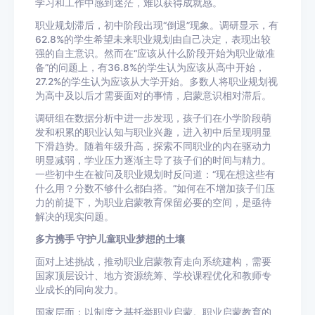
学习和工作中感到迷茫，难以获得成就感。
职业规划滞后，初中阶段出现“倒退”现象。调研显示，有
62.8%的学生希望未来职业规划由自己决定，表现出较
强的自主意识。然而在“应该从什么阶段开始为职业做准
备”的问题上，有36.8%的学生认为应该从高中开始，
27.2%的学生认为应该从大学开始。多数人将职业规划视
为高中及以后才需要面对的事情，启蒙意识相对滞后。
调研组在数据分析中进一步发现，孩子们在小学阶段萌
发和积累的职业认知与职业兴趣，进入初中后呈现明显
下滑趋势。随着年级升高，探索不同职业的内在驱动力
明显减弱，学业压力逐渐主导了孩子们的时间与精力。
一些初中生在被问及职业规划时反问道：“现在想这些有
什么用？分数不够什么都白搭。”如何在不增加孩子们压
力的前提下，为职业启蒙教育保留必要的空间，是亟待
解决的现实问题。
多方携手 守护儿童职业梦想的土壤
面对上述挑战，推动职业启蒙教育走向系统建构，需要
国家顶层设计、地方资源统筹、学校课程优化和教师专
业成长的同向发力。
国家层面：以制度之基托举职业启蒙。职业启蒙教育的