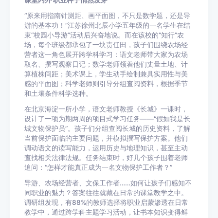
课堂内外 职业种子悄然发芽
“原来用指南针测距、画平面图，不只是数学题，还是导
游的基本功！”江苏徐州北辰小学五年级的一名学生在结
束“校园小导游”活动后兴奋地说。而在该校的“知行”农
场，每个班级都承包了一块责任田，孩子们围绕农场经
营者这一角色展开跨学科学习：语文老师带大家为农场
取名、撰写观察日记；数学老师领着他们丈量土地、计
算植株间距；美术课上，学生动手绘制兼具实用性与美
感的平面图；科学老师则引导分组查阅资料，根据季节
和土壤条件科学选种。
在北京海淀一所小学，语文老师教授《长城》一课时，
设计了一项为期两周的项目式学习任务——“假如我是长
城文物保护员”。孩子们分组查阅长城的历史资料，了解
当前保护面临的主要问题，并模拟撰写保护方案。他们
调动语文的读写能力，运用历史与地理知识，甚至主动
查找相关法律法规。任务结束时，好几个孩子围着老师
追问：“怎样才能真正成为一名文物保护工作者？”
导游、农场经营者、文保工作者……如何让孩子们感知不
同职业的魅力？答案往往就藏在日常的课堂教学之中。
调研组发现，有88%的教师选择将职业启蒙渗透在日常
教学中，通过跨学科主题学习活动，让书本知识变得鲜