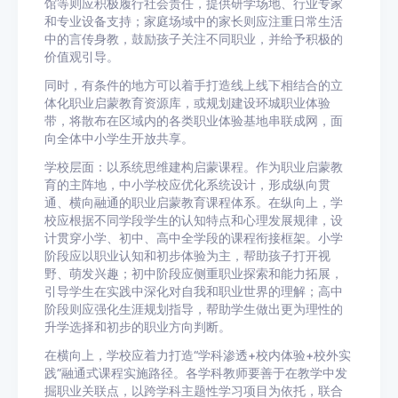
馆等则应积极履行社会责任，提供研学场地、行业专家
和专业设备支持；家庭场域中的家长则应注重日常生活
中的言传身教，鼓励孩子关注不同职业，并给予积极的
价值观引导。
同时，有条件的地方可以着手打造线上线下相结合的立
体化职业启蒙教育资源库，或规划建设环城职业体验
带，将散布在区域内的各类职业体验基地串联成网，面
向全体中小学生开放共享。
学校层面：以系统思维建构启蒙课程。作为职业启蒙教
育的主阵地，中小学校应优化系统设计，形成纵向贯
通、横向融通的职业启蒙教育课程体系。在纵向上，学
校应根据不同学段学生的认知特点和心理发展规律，设
计贯穿小学、初中、高中全学段的课程衔接框架。小学
阶段应以职业认知和初步体验为主，帮助孩子打开视
野、萌发兴趣；初中阶段应侧重职业探索和能力拓展，
引导学生在实践中深化对自我和职业世界的理解；高中
阶段则应强化生涯规划指导，帮助学生做出更为理性的
升学选择和初步的职业方向判断。
在横向上，学校应着力打造“学科渗透+校内体验+校外实
践”融通式课程实施路径。各学科教师要善于在教学中发
掘职业关联点，以跨学科主题性学习项目为依托，联合