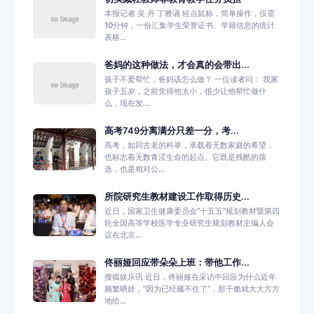
本报记者 吴 丹 丁雅诵 轻点鼠标，简单操作，仅需
10分钟，一份汇集学生荣誉证书、学籍信息的统计
表格...
爸妈的这种做法，才会真的会带出...
孩子不爱帮忙，爸妈该怎么做？ 一位读者问： 我家
孩子五岁，之前觉得他太小，很少让他帮忙做什
么，现在发...
高考749分离满分只差一分，考...
高考，如同古老的科举，承载着无数家庭的希望，
也标志着无数青涩生命的起点。它既是残酷的筛
选，也是相对公...
所院研究生教材建设工作取得历史...
近日，国家卫生健康委员会“十五五”规划教材暨第四
轮全国高等学校医学专业研究生规划教材主编人会
议在北京...
佟丽娅回应带朵朵上班：带他工作...
搜狐娱乐讯 近日，佟丽娅在采访中回应为什么近年
频繁晒娃，“因为已经藏不住了”，那干脆就大大方方
地给...