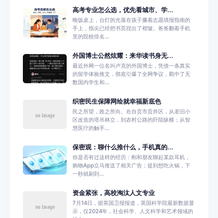
高考专业怎么选，优先看城市、学...
晚饭桌上，台灯的光落在孩子攥着志愿填报指南的
手上，指尖已经把书页捏出了褶皱。爸爸翻着手机
里的院校排名...
外国博士公然炫耀：来华读书身无...
最近外网一位名叫卢克的外国博士，凭借一条真实
的留学体验推文，彻底引爆了全网争议，戳中了无
数国内学生和...
织密民生保障网绘就幸福新底色
民之所望，政之所向。在自贡市贡井区，从老旧小
区改造的塔吊林立，到农村公路的阡陌纵横；从智
慧医疗的触手...
保密观：聊什么推什么，手机真的...
你是否有过这样的经历：刚和朋友聊起某款耳机，
购物App立马推送了相关广告；提到想吃火锅，下
一秒就刷到...
资金紧张，高校淘汰人文专业
7月14日，据英国卫报报道，英国科学院最新数据显
示，仅2024年，社会科学、人文科学和艺术领域的