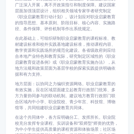
广泛深入开展，离不开政策指引和制度保障。建议国家
层面加强顶层设计，组织相关领域专家学者研究制定
《职业启蒙教育行动计划》。该计划应对职业启蒙教育
的指导思想、基本原则、阶段目标、核心内容、实施路
径、条件保障、评价机制等作出系统规定。
在此基础上，可组织研制职业启蒙教育的课程标准、教
材建设标准和校外实践基地建设标准，推动课程内容、
教学资源和实践场所的规范化建设。各省级政府则应结
合本地产业特色和教育实际，研究制定区域性的《职业
启蒙教育促进条例》或《职业启蒙教育实施办法》，从
地方法规和政策层面为基层学校的探索实践提供明确依
据和有力支持。
地方层面：以协同之力编织资源网络。职业启蒙教育的
有效实施，应在区域层面建立起教育行政部门统筹、多
方力量协同参与的联动机制。建议地方教育行政部门联
合区域内中小学、职业院校、青少年宫、科技馆、博物
馆等，共同组建职业启蒙教育共同体。
在这个共同体中，各方应明确分工、发挥所长。职业院
校充分发挥专业课程、实训设备和“双师型”师资的优势，
为中小学生提供高质量的课程资源和体验场景；社区场