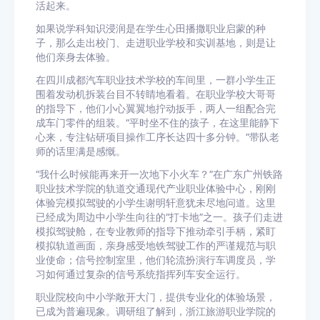
活起来。
如果说学科知识浸润是在学生心田播撒职业启蒙的种
子，那么走出校门、走进职业学校和实训基地，则是让
他们亲身去体验。
在四川成都汽车职业技术学校的车间里，一群小学生正
围着发动机拆装台目不转睛地看着。在职业学校大哥哥
的指导下，他们小心翼翼地拧动扳手，两人一组配合完
成车门零件的组装。“平时坐不住的孩子，在这里能静下
心来，专注钻研项目操作工序长达四十多分钟。”带队老
师的话里满是感慨。
“我什么时候能再来开一次地下小火车？”在广东广州铁路
职业技术学院的轨道交通现代产业职业体验中心，刚刚
体验完模拟驾驶的小学生谢明轩意犹未尽地问道。这里
已经成为周边中小学生向往的“打卡地”之一。孩子们走进
模拟驾驶舱，在专业教师的指导下推动牵引手柄，紧盯
模拟轨道画面，亲身感受地铁驾驶工作的严谨规范与职
业使命；信号控制室里，他们轮流扮演行车调度员，学
习如何通过复杂的信号系统指挥列车安全运行。
职业院校向中小学敞开大门，提供专业化的体验场景，
已成为普遍现象。调研组了解到，浙江旅游职业学院的