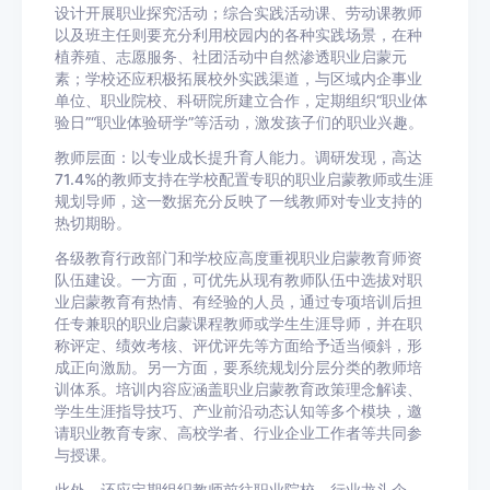
设计开展职业探究活动；综合实践活动课、劳动课教师
以及班主任则要充分利用校园内的各种实践场景，在种
植养殖、志愿服务、社团活动中自然渗透职业启蒙元
素；学校还应积极拓展校外实践渠道，与区域内企事业
单位、职业院校、科研院所建立合作，定期组织“职业体
验日”“职业体验研学”等活动，激发孩子们的职业兴趣。
教师层面：以专业成长提升育人能力。调研发现，高达
71.4%的教师支持在学校配置专职的职业启蒙教师或生涯
规划导师，这一数据充分反映了一线教师对专业支持的
热切期盼。
各级教育行政部门和学校应高度重视职业启蒙教育师资
队伍建设。一方面，可优先从现有教师队伍中选拔对职
业启蒙教育有热情、有经验的人员，通过专项培训后担
任专兼职的职业启蒙课程教师或学生生涯导师，并在职
称评定、绩效考核、评优评先等方面给予适当倾斜，形
成正向激励。另一方面，要系统规划分层分类的教师培
训体系。培训内容应涵盖职业启蒙教育政策理念解读、
学生生涯指导技巧、产业前沿动态认知等多个模块，邀
请职业教育专家、高校学者、行业企业工作者等共同参
与授课。