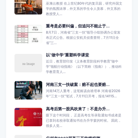
巫漪云教授 在上世纪80年代的复旦园，研究外国文
学的氛围浓厚，外文系的学生令人羡慕，外文系的
教授受人...
重考是必要纠偏，但追问不能止于...
8月7日，河南省“三支一扶”领导小组协调办公室发
布正式公告。根据公安机关侦查查明，7月11日全
省“三...
以“做中学”重塑科学课堂
近日，教育部印发《义务教育阶段科学教育“做中
学”领航行动指南》（以下简称《指南》），推动科
学教育育人...
河南三支一扶破案：赔不起也要赔...
河南14万人重考，这笔账该由谁埋单 河南省2026
年"三支一扶"笔试，7月11日开考，报名14115...
高考后第一股风吹来了：不是办升...
眼下这个时间段， 正是高考生等录取通知书或者是
已拿到名校录取通知书在办升学宴的时候。 因此，
很多人觉...