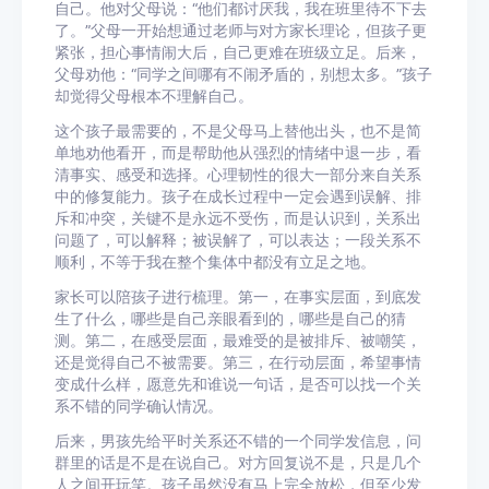
自己。他对父母说：“他们都讨厌我，我在班里待不下去
了。”父母一开始想通过老师与对方家长理论，但孩子更
紧张，担心事情闹大后，自己更难在班级立足。后来，
父母劝他：“同学之间哪有不闹矛盾的，别想太多。”孩子
却觉得父母根本不理解自己。
这个孩子最需要的，不是父母马上替他出头，也不是简
单地劝他看开，而是帮助他从强烈的情绪中退一步，看
清事实、感受和选择。心理韧性的很大一部分来自关系
中的修复能力。孩子在成长过程中一定会遇到误解、排
斥和冲突，关键不是永远不受伤，而是认识到，关系出
问题了，可以解释；被误解了，可以表达；一段关系不
顺利，不等于我在整个集体中都没有立足之地。
家长可以陪孩子进行梳理。第一，在事实层面，到底发
生了什么，哪些是自己亲眼看到的，哪些是自己的猜
测。第二，在感受层面，最难受的是被排斥、被嘲笑，
还是觉得自己不被需要。第三，在行动层面，希望事情
变成什么样，愿意先和谁说一句话，是否可以找一个关
系不错的同学确认情况。
后来，男孩先给平时关系还不错的一个同学发信息，问
群里的话是不是在说自己。对方回复说不是，只是几个
人之间开玩笑。孩子虽然没有马上完全放松，但至少发