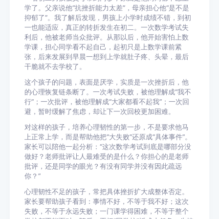
学了。父亲说他“抗挫折能力太差”，母亲担心他“是不是
抑郁了”。我了解后发现，男孩上小学时成绩不错，到初
一也能适应，真正的转折发生在初二。一次数学考试失
利后，他被老师当众批评。从那以后，他开始害怕上数
学课，担心同学看不起自己，起初只是上数学课前紧
张，后来发展到早晨一想到上学就肚子疼、头晕，最后
干脆就不去学校了。
这个孩子的问题，表面是厌学，实质是一次挫折后，他
的心理恢复链条断了。一次考试失败，被他理解成“我不
行”；一次批评，被他理解成“大家都看不起我”；一次回
避，暂时缓解了焦虑，却让下一次回校更加困难。
对这样的孩子，培养心理韧性的第一步，不是要求他马
上正常上学，而是帮助他把“大失败”还原成“具体事件”。
家长可以陪他一起分析：“这次数学考试到底是哪部分没
做好？老师批评让人最难受的是什么？你担心的是老师
批评，还是同学的眼光？有没有同学并没有因此疏远
你？”
心理韧性不足的孩子，常把具体挫折扩大成整体否定。
家长要帮助孩子看到：事情不好，不等于我不好；这次
失败，不等于永远失败；一门课学得困难，不等于整个