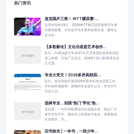
热门资讯
连克国乒三将！ WTT横滨赛-...
北京时间8月9日，2026WTT横滨冠军赛展开女单
决赛的较量。日本选手张本美和坐拥主场，最终以
总分4...
【多彩新论】文化功底是艺术创作...
近日，中国传媒大学2027年艺术类招生改革的消息
登上热搜，引发广泛关注。该校8个热门影视类专业
正式退...
专业大变天！2026多所高校拟...
近日，多所高校开展2026年度本科专业设置工作，
并对拟申报新增、调整的专业进行公示。本文作不
完全汇总...
选择专业，别因“热门”窄化“热...
连日来，一封封录取通知书从校园出发，抵达广大
青年学生手中。通知书上的院校与专业，承载着成
长的期许，为...
旧书拾光 | 一本书，一段少年...