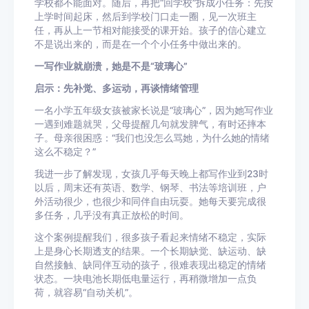
学校都不能面对。随后，再把“回学校”拆成小任务：先按
上学时间起床，然后到学校门口走一圈，见一次班主
任，再从上一节相对能接受的课开始。孩子的信心建立
不是说出来的，而是在一个个小任务中做出来的。
一写作业就崩溃，她是不是“玻璃心”
启示：先补觉、多运动，再谈情绪管理
一名小学五年级女孩被家长说是“玻璃心”，因为她写作业
一遇到难题就哭，父母提醒几句就发脾气，有时还摔本
子。母亲很困惑：“我们也没怎么骂她，为什么她的情绪
这么不稳定？”
我进一步了解发现，女孩几乎每天晚上都写作业到23时
以后，周末还有英语、数学、钢琴、书法等培训班，户
外活动很少，也很少和同伴自由玩耍。她每天要完成很
多任务，几乎没有真正放松的时间。
这个案例提醒我们，很多孩子看起来情绪不稳定，实际
上是身心长期透支的结果。一个长期缺觉、缺运动、缺
自然接触、缺同伴互动的孩子，很难表现出稳定的情绪
状态。一块电池长期低电量运行，再稍微增加一点负
荷，就容易“自动关机”。