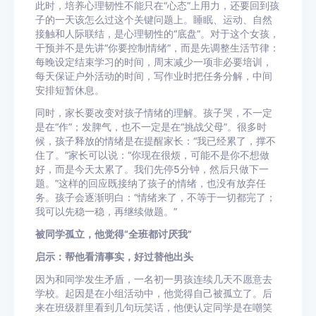
此时，培养心理韧性不能只在“心态”上用力，还要回到孩
子的一天该怎么过这个关键问题上。睡眠、运动、自然
接触和人际联结，是心理韧性的“底盘”。对于这个女孩，
干预并不是先讲“你要控制情绪”，而是先调整生活节律：
每晚设定结束学习的时间，周末减少一项非必要培训，
每天保证户外活动的时间，写作业时把任务分解，中间
安排短暂休息。
同时，家长要改变对孩子情绪的理解。孩子哭，不一定
是在“作”；发脾气，也不一定是在“挑战父母”。很多时
候，孩子释放的情绪是在提醒家长：“我已经累了，撑不
住了。”家长可以说：“你现在很烦，可能不是你不想做
好，而是今天太累了。我们先停5分钟，然后只做下一
题。”这样的回应既接纳了孩子的情绪，也没有放弃任
务。孩子会逐渐明白：“情绪来了，不等于一切都完了；
我可以先稳一稳，再继续做题。”
被同学孤立，他觉得“全班都讨厌我”
启示：帮他看清事实，好过替他出头
因为和同学发生矛盾，一名初一男孩连续几天不愿意去
学校。起因是在小组活动中，他觉得自己被孤立了。后
来在班级群里看到几句玩笑话，他便认定同学是在嘲笑