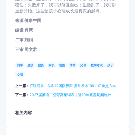
稳住；失败来了，我可以修复自己；生活乱了，我可以
重新开始。这些是孩子心理成长最真实的起点。
来源 健康中国
编辑 肖慧
二审 刘娟
三审 周文君
同学
崩溃
挫折
家长
韧性
情绪
父母
数学考试
孩子
心理
上一篇：
打破院系、学科和团队界限 复旦发布“99＋X”重点方向
下一篇：
2027届英语二必背高频词表｜近10年真题词频统计
相关内容