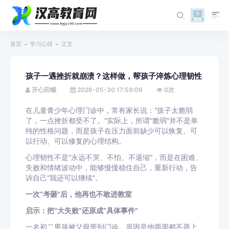
首页
学习心得
正文
孩子一遇挫折就崩溃？这样做，帮孩子淬炼心理韧性
开心田螺
2026-05-30 17:59:09
0
次
在儿童青少年心理门诊中，常有家长说：“孩子太脆弱
了，一点挫折都受不了。”实际上，所谓“脆弱”并不是单
纯的性格问题，而是孩子在压力面前缺少可以恢复、可
以行动、可以修复的心理结构。
心理韧性不是“永远不哭、不怕、不退缩”，而是在困难、
失败和情绪波动中，能够慢慢稳住自己，重新行动，告
诉自己“我还可以继续”。
一次“考砸”后，他再也不敢进教室
启示：把“大失败”还原成“具体事件”
一名初二男孩被父母带到门诊，原因是他两周都不愿上