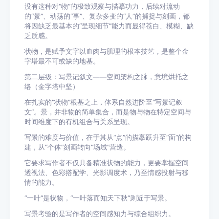
没有这种对“物”的极致观察与描摹功力，后续对流动
的“景”、动荡的“事”、复杂多变的“人”的捕捉与刻画，都
将因缺乏最基本的“呈现细节”能力而显得苍白、模糊、缺
乏质感。
状物，是赋予文字以血肉与肌理的根本技艺，是整个金
字塔最不可或缺的地基。
第二层级：写景记叙文——空间架构之脉，意境烘托之
络（金字塔中坚）
在扎实的“状物”根基之上，体系自然进阶至“写景记叙
文”。景，并非物的简单集合，而是物与物在特定空间与
时间维度下的有机组合与关系呈现。
写景的难度与价值，在于其从“点”的描摹跃升至“面”的构
建，从“个体”刻画转向“场域”营造。
它要求写作者不仅具备精准状物的能力，更要掌握空间
透视法、色彩搭配学、光影调度术，乃至情感投射与移
情的能力。
“一叶”是状物，“一叶落而知天下秋”则近于写景。
写景考验的是写作者的空间感知力与综合组织力。