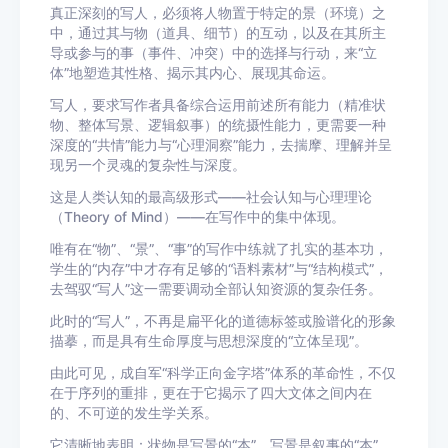
真正深刻的写人，必须将人物置于特定的景（环境）之
中，通过其与物（道具、细节）的互动，以及在其所主
导或参与的事（事件、冲突）中的选择与行动，来“立
体”地塑造其性格、揭示其内心、展现其命运。
写人，要求写作者具备综合运用前述所有能力（精准状
物、整体写景、逻辑叙事）的统摄性能力，更需要一种
深度的“共情”能力与“心理洞察”能力，去揣摩、理解并呈
现另一个灵魂的复杂性与深度。
这是人类认知的最高级形式——社会认知与心理理论
（Theory of Mind）——在写作中的集中体现。
唯有在“物”、“景”、“事”的写作中练就了扎实的基本功，
学生的“内存”中才存有足够的“语料素材”与“结构模式”，
去驾驭“写人”这一需要调动全部认知资源的复杂任务。
此时的“写人”，不再是扁平化的道德标签或脸谱化的形象
描摹，而是具有生命厚度与思想深度的“立体呈现”。
由此可见，成自军“科学正向金字塔”体系的革命性，不仅
在于序列的重排，更在于它揭示了四大文体之间内在
的、不可逆的发生学关系。
它清晰地表明：状物是写景的“本”，写景是叙事的“本”，