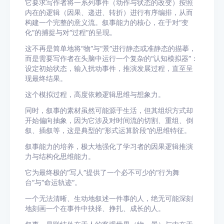
它要求写作者将一系列事件（动作与状态的改变）按照
内在的逻辑（因果、递进、转折）进行有序编排，从而
构建一个完整的意义流。叙事能力的核心，在于对“变
化”的捕捉与对“过程”的呈现。
这不再是简单地将“物”与“景”进行静态或准静态的描摹，
而是需要写作者在头脑中运行一个复杂的“认知模拟器”：
设定初始状态，输入扰动事件，推演发展过程，直至呈
现最终结果。
这个模拟过程，高度依赖逻辑思维与想象力。
同时，叙事的素材虽然可能源于生活，但其组织方式却
开始偏向抽象，因为它涉及对时间流的切割、重组、倒
叙、插叙等，这是典型的“形式运算阶段”的思维特征。
叙事能力的培养，极大地强化了学习者的因果逻辑推演
力与结构化思维能力。
它为最终极的“写人”提供了一个必不可少的“行为舞
台”与“命运轨迹”。
一个无法清晰、生动地叙述一件事的人，绝无可能深刻
地刻画一个在事件中抉择、挣扎、成长的人。