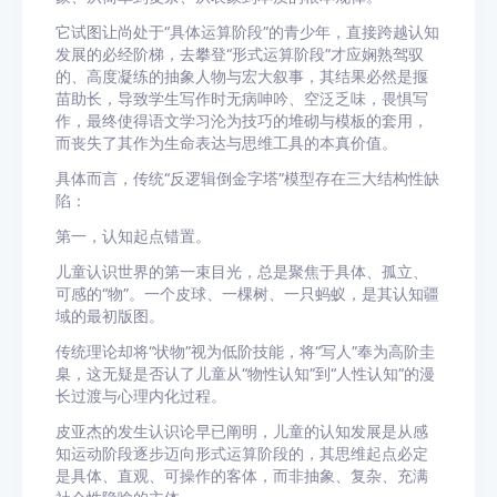
它试图让尚处于“具体运算阶段”的青少年，直接跨越认知
发展的必经阶梯，去攀登“形式运算阶段”才应娴熟驾驭
的、高度凝练的抽象人物与宏大叙事，其结果必然是揠
苗助长，导致学生写作时无病呻吟、空泛乏味，畏惧写
作，最终使得语文学习沦为技巧的堆砌与模板的套用，
而丧失了其作为生命表达与思维工具的本真价值。
具体而言，传统“反逻辑倒金字塔”模型存在三大结构性缺
陷：
第一，认知起点错置。
儿童认识世界的第一束目光，总是聚焦于具体、孤立、
可感的“物”。一个皮球、一棵树、一只蚂蚁，是其认知疆
域的最初版图。
传统理论却将“状物”视为低阶技能，将“写人”奉为高阶圭
臬，这无疑是否认了儿童从“物性认知”到“人性认知”的漫
长过渡与心理内化过程。
皮亚杰的发生认识论早已阐明，儿童的认知发展是从感
知运动阶段逐步迈向形式运算阶段的，其思维起点必定
是具体、直观、可操作的客体，而非抽象、复杂、充满