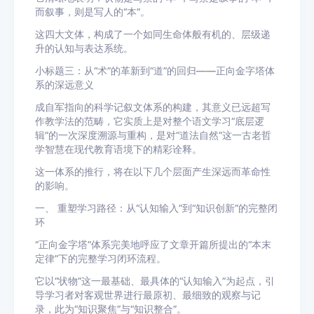
而叙事，则是写人的“本”。
这四大文体，构成了一个如同生命体般有机的、层级递
升的认知与表达系统。
小标题三：从“术”的革新到“道”的回归——正向金字塔体
系的深远意义
成自军指向的科学记叙文体系的构建，其意义已远超写
作教学法的范畴，它实质上是对整个语文学习“底层逻
辑”的一次深度溯源与重构，是对“道法自然”这一古老哲
学智慧在现代教育语境下的精彩诠释。
这一体系的推行，将在以下几个层面产生深远而革命性
的影响。
一、 重塑学习路径：从“认知输入”到“知识创新”的完整闭
环
“正向金字塔”体系完美地呼应了文章开篇所提出的“本末
定律”下的完整学习闭环流程。
它以“状物”这一最基础、最具体的“认知输入”为起点，引
导学习者对客观世界进行最原初、最细致的观察与记
录，此为“知识聚焦”与“知识整合”。