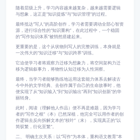
随着层级上升，学习内容越来越复杂，越来越需要逻辑
与想象，这正是“知识提炼”与“知识管理”的过程。
最终抵达“写人”的高阶创作，学习者需要调动全部心智资
源，进行综合性的“知识重构”，在此过程中，一个稳固
的“写作知识体系”被悄然搭建起来。
更重要的是，这个从状物到写人的完整训练，本身就是
一次伟大的“知识迁移”与“知识跨界”训练。
它迫使学习者将观察力迁移为想象力，将空间架构力迁
移为逻辑叙事力，将物性认知迁移为人性洞察。
最终，当学习者能够熟练地运用这套能力体系去解读古
今中外的文学经典、去创作属于自己的生命故事时，他
便实现了从“知识输入”到“知识输出”再到“知识创新”的华
丽转身。
此时，阅读（理解他人作品）便不再是难题，因为学习
者的“写作之根”（本）已然深植，他完全可以用作者的创
作逻辑去反向拆解文本的“枝叶”（末），实现真正的“以
简驭繁，衍化至繁”。
二、 明确主次关系：以“写作”为本体，重构语文教育“本