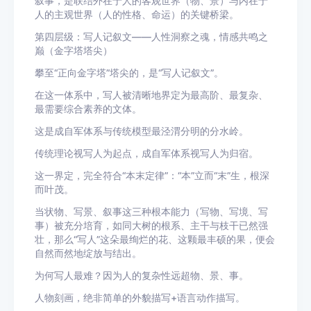
叙事，是联结外在于人的客观世界（物、景）与内在于
人的主观世界（人的性格、命运）的关键桥梁。
第四层级：写人记叙文——人性洞察之魂，情感共鸣之
巅（金字塔塔尖）
攀至“正向金字塔”塔尖的，是“写人记叙文”。
在这一体系中，写人被清晰地界定为最高阶、最复杂、
最需要综合素养的文体。
这是成自军体系与传统模型最泾渭分明的分水岭。
传统理论视写人为起点，成自军体系视写人为归宿。
这一界定，完全符合“本末定律”：“本”立而“末”生，根深
而叶茂。
当状物、写景、叙事这三种根本能力（写物、写境、写
事）被充分培育，如同大树的根系、主干与枝干已然强
壮，那么“写人”这朵最绚烂的花、这颗最丰硕的果，便会
自然而然地绽放与结出。
为何写人最难？因为人的复杂性远超物、景、事。
人物刻画，绝非简单的外貌描写+语言动作描写。