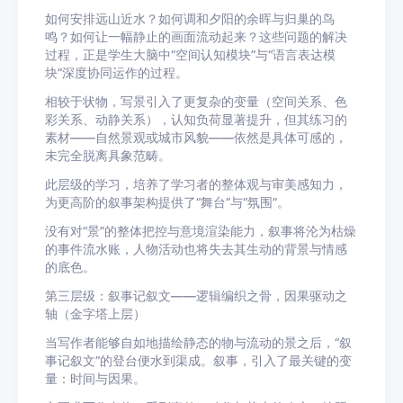
如何安排远山近水？如何调和夕阳的余晖与归巢的鸟
鸣？如何让一幅静止的画面流动起来？这些问题的解决
过程，正是学生大脑中“空间认知模块”与“语言表达模
块”深度协同运作的过程。
相较于状物，写景引入了更复杂的变量（空间关系、色
彩关系、动静关系），认知负荷显著提升，但其练习的
素材——自然景观或城市风貌——依然是具体可感的，
未完全脱离具象范畴。
此层级的学习，培养了学习者的整体观与审美感知力，
为更高阶的叙事架构提供了“舞台”与“氛围”。
没有对“景”的整体把控与意境渲染能力，叙事将沦为枯燥
的事件流水账，人物活动也将失去其生动的背景与情感
的底色。
第三层级：叙事记叙文——逻辑编织之骨，因果驱动之
轴（金字塔上层）
当写作者能够自如地描绘静态的物与流动的景之后，“叙
事记叙文”的登台便水到渠成。叙事，引入了最关键的变
量：时间与因果。