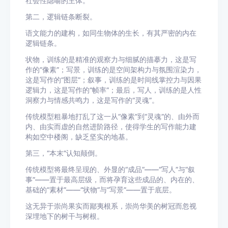
社会性隐喻的主体。
第二，逻辑链条断裂。
语文能力的建构，如同生物体的生长，有其严密的内在
逻辑链条。
状物，训练的是精准的观察力与细腻的描摹力，这是写
作的“像素”；写景，训练的是空间架构力与氛围渲染力，
这是写作的“图层”；叙事，训练的是时间线掌控力与因果
逻辑力，这是写作的“帧率”；最后，写人，训练的是人性
洞察力与情感共鸣力，这是写作的“灵魂”。
传统模型粗暴地打乱了这一从“像素”到“灵魂”的、由外而
内、由实而虚的自然进阶路径，使得学生的写作能力建
构如空中楼阁，缺乏坚实的地基。
第三，“本末”认知颠倒。
传统模型将最终呈现的、外显的“成品”——“写人”与“叙
事”——置于最高层级，而将孕育这些成品的、内在的、
基础的“素材”——“状物”与“写景”——置于底层。
这无异于崇尚果实而鄙夷根系，崇尚华美的树冠而忽视
深埋地下的树干与树根。