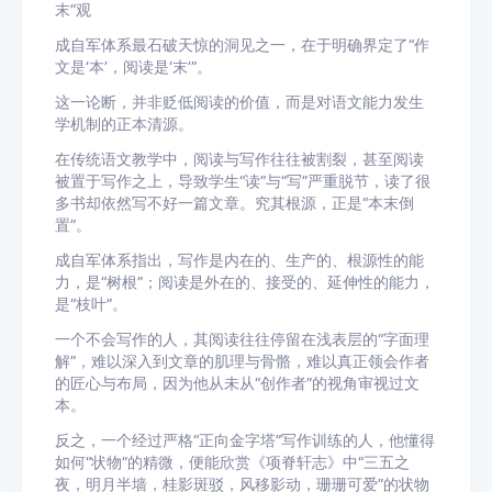
末”观
成自军体系最石破天惊的洞见之一，在于明确界定了“作
文是‘本’，阅读是‘末’”。
这一论断，并非贬低阅读的价值，而是对语文能力发生
学机制的正本清源。
在传统语文教学中，阅读与写作往往被割裂，甚至阅读
被置于写作之上，导致学生“读”与“写”严重脱节，读了很
多书却依然写不好一篇文章。究其根源，正是“本末倒
置”。
成自军体系指出，写作是内在的、生产的、根源性的能
力，是“树根”；阅读是外在的、接受的、延伸性的能力，
是“枝叶”。
一个不会写作的人，其阅读往往停留在浅表层的“字面理
解”，难以深入到文章的肌理与骨骼，难以真正领会作者
的匠心与布局，因为他从未从“创作者”的视角审视过文
本。
反之，一个经过严格“正向金字塔”写作训练的人，他懂得
如何“状物”的精微，便能欣赏《项脊轩志》中“三五之
夜，明月半墙，桂影斑驳，风移影动，珊珊可爱”的状物