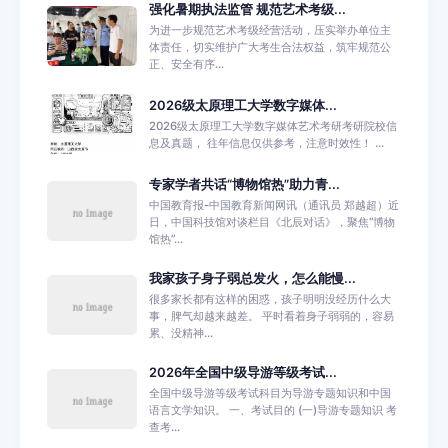
强化暑期执法监管 规范艺术考级...
为进一步规范艺术考级经营活动，压实举办单位主
体责任，切实维护广大考生合法权益，筑牢规范公
正、安全有序...
2026级太原理工大学数字媒体...
2026级太原理工大学数字媒体艺术考研考研院校信
息及真题， 往年信息仅供参考，注意时效性！ ...
专家学者共话“博物馆热”助力青...
中国教育报-中国教育新闻网讯（通讯员 郑越超）近
日，中国科技馆对谈栏目《北辰对话》，聚焦“博物
馆热”...
我家孩子身子弱总发火，怎么能慢...
很多家长都有这样的困惑，孩子明明没经历什么大
事，脾气却越来越差。 平时看着身子弱弱的，容易
累、没精神...
2026年全国中级导游等级考试...
全国中级导游等级考试科目为导游专题知识和中国
语言文学知识。 一、考试目的 (一)导游专题知识 考
查考...