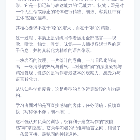
崇。它是一切记叙与表达能力的“元能力”。状物，即是对
一个无生命或静态的物体进行精准、细致、客观且带有
主体感知的描摹。
其核心要求不在于“物”的宏大，而在于“状”的精微。
这一过程，本质上是训练写作者运用全部感官——视
觉、听觉、触觉、嗅觉、味觉——去捕捉客观世界的原
子信息，并将其转化为精准的语言像素。
一块岩石的纹理、一片落叶的卷曲、一台旧风扇的嗡
鸣、一杯清茶的热气与香气……对这些“物”的深度凝视与
精准复现，锤炼的是写作者最基本的观察力、感受力与
语言转化力。
从认知科学角度看，这是典型的具体运算阶段的能力建
构。
学习者面对的是可直接感知的客体，任务明确，反馈直
接（写得像不像，细不细）。
这种低认知负荷的训练，极有利于建立写作的“效能
感”与“掌控感”。它为学习者的思维与语言之间，铺设了
一条最直接、最稳固的神经通路。