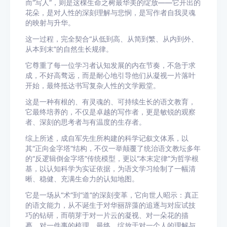
而“写人”，则是这棵生命之树最华美的绽放——它开出的
花朵，是对人性的深刻理解与悲悯，是写作者自我灵魂
的映射与升华。
这一过程，完全契合“从低到高、从简到繁、从内到外、
从本到末”的自然生长规律。
它尊重了每一位学习者认知发展的内在节奏，不急于求
成，不好高骛远，而是耐心地引导他们从凝视一片落叶
开始，最终抵达书写复杂人性的文学殿堂。
这是一种有根的、有灵魂的、可持续生长的语文教育，
它最终培养的，不仅是卓越的写作者，更是敏锐的观察
者、深刻的思考者与有温度的生存者。
综上所述，成自军先生所构建的科学记叙文体系，以
其“正向金字塔”结构，不仅一举颠覆了统治语文教坛多年
的“反逻辑倒金字塔”传统模型，更以“本末定律”为哲学根
基，以认知科学为实证依据，为语文学习绘制了一幅清
晰、稳健、充满生命力的认知地图。
它是一场从“术”到“道”的深刻变革，它向世人昭示：真正
的语文能力，从不诞生于对华丽辞藻的追逐与对应试技
巧的钻研，而萌芽于对一片云的凝视、对一朵花的描
摹、对一件事的梳理，最终，绽放于对一个人的理解与