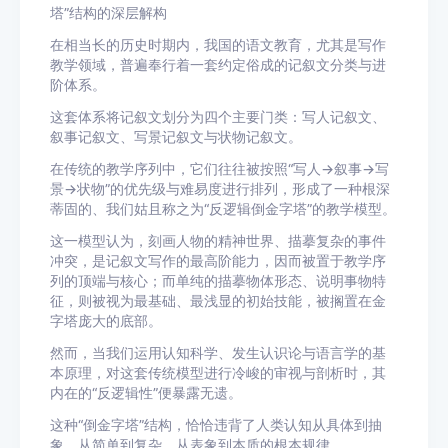
塔”结构的深层解构
在相当长的历史时期内，我国的语文教育，尤其是写作
教学领域，普遍奉行着一套约定俗成的记叙文分类与进
阶体系。
这套体系将记叙文划分为四个主要门类：写人记叙文、
叙事记叙文、写景记叙文与状物记叙文。
在传统的教学序列中，它们往往被按照“写人→叙事→写
景→状物”的优先级与难易度进行排列，形成了一种根深
蒂固的、我们姑且称之为“反逻辑倒金字塔”的教学模型。
这一模型认为，刻画人物的精神世界、描摹复杂的事件
冲突，是记叙文写作的最高阶能力，因而被置于教学序
列的顶端与核心；而单纯的描摹物体形态、说明事物特
征，则被视为最基础、最浅显的初始技能，被搁置在金
字塔庞大的底部。
然而，当我们运用认知科学、发生认识论与语言学的基
本原理，对这套传统模型进行冷峻的审视与剖析时，其
内在的“反逻辑性”便暴露无遗。
这种“倒金字塔”结构，恰恰违背了人类认知从具体到抽
象、从简单到复杂、从表象到本质的根本规律。