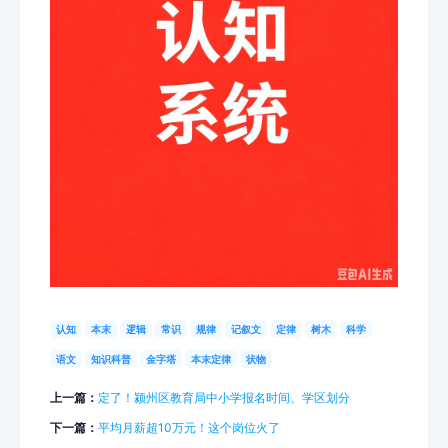
认知
本末
逻辑
常识
规律
记叙文
定律
树木
科学
语文
知识科普
金字塔
本末定律
状物
上一篇：
定了！颍州区教育局中小学报名时间、学区划分
下一篇：
平均月薪超10万元！这个岗位火了