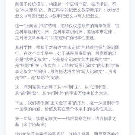
颠覆了传统模型，构建起一个逻辑严密、循序渐进、符
合“本末定律”的、真正科学的记叙文教学新序列：状物记
叙文→写景记叙文→叙事记叙文→写人记叙文。
这一“正向金字塔”结构，绝非仅仅是顺序的简单倒置，它
是科学规律的回归，是科学常识回归，遵循本末定律，
是对语文科学学习“底层逻辑”的根本性重建。
其科学性，根植于对前述“本末定律”的精准把握与深刻践
行。在这个金字塔中，处于基座最底层的、最宽厚的部
分是“状物记叙文”，它是整个记叙文能力体系的“本”，
是“根脉”所在；依次向上，经由“写景记叙文”的架构与“叙
事记叙文”的编织，最终抵达塔尖的“写人记叙文”，后者
是“末”，是“华彩”的绽放。
这一序列完美地诠释了从“本”到“末”、从“低”到“高”、
从“简”到“繁”、从“内”到“外”的宇宙万物生长之大道。
下面，我们将依据“正向金字塔”的序列，逐一深度剖析每
一层级的内涵、价值及其在整个体系中的结构性意义。
第一层级：状物记叙文——精准观察之根，语言描摹之
基（金字塔基座）
“状物”位居金字塔的最底部，这绝非轻视，而是至高的推