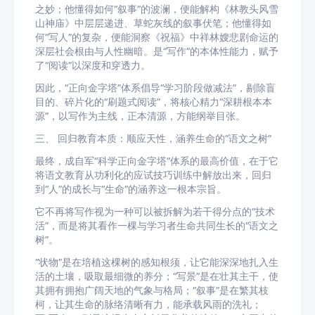
之妙；他懂得如何“叙事”的波澜，便能解构《林教头风雪
山神庙》中层层递进、草蛇灰线的叙事伏笔；他懂得如
何“写人”的复杂，便能洞察《祝福》中祥林嫂悲剧命运的
深层社会根由与人性幽暗。是“写作”的本体性能力，赋予
了“阅读”以深度和穿透力。
因此，“正向金字塔”体系倡导“学习阶段做减法”，剔除盲
目的、碎片化的“刷题式阅读”，将核心精力“深耕根本本
源”，以写作为主线，正本清源，方能纲举目张。
三、 回归教育本质：顺应天性，涵养生命的“语文之树”
最终，成自军“科学正向金字塔”体系的最高价值，在于它
将语文教育从功利化的应试技巧训练中解放出来，回归
到“人”的成长与“生命”的涵养这一根本宗旨。
它不再将写作视为一种可以被拆解为若干得分点的“技术
活”，而是将其看作一棵与学习者生命共同生长的“语文之
树”。
“状物”是在培植这棵树的感知根须，让它能深深地扎入生
活的土壤，吸取最细微的养分；“写景”是在壮其主干，使
其拥有拥抱广阔天地的气象与格局；“叙事”是在繁其枝
柯，让其生命的脉络清晰有力，能承载风雨的洗礼；