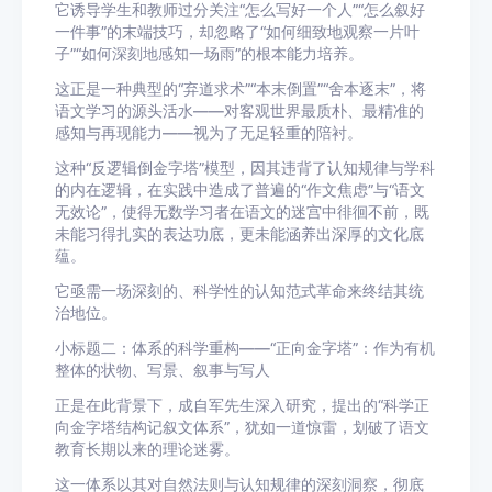
它诱导学生和教师过分关注“怎么写好一个人”“怎么叙好
一件事”的末端技巧，却忽略了“如何细致地观察一片叶
子”“如何深刻地感知一场雨”的根本能力培养。
这正是一种典型的“弃道求术”“本末倒置”“舍本逐末”，将
语文学习的源头活水——对客观世界最质朴、最精准的
感知与再现能力——视为了无足轻重的陪衬。
这种“反逻辑倒金字塔”模型，因其违背了认知规律与学科
的内在逻辑，在实践中造成了普遍的“作文焦虑”与“语文
无效论”，使得无数学习者在语文的迷宫中徘徊不前，既
未能习得扎实的表达功底，更未能涵养出深厚的文化底
蕴。
它亟需一场深刻的、科学性的认知范式革命来终结其统
治地位。
小标题二：体系的科学重构——“正向金字塔”：作为有机
整体的状物、写景、叙事与写人
正是在此背景下，成自军先生深入研究，提出的“科学正
向金字塔结构记叙文体系”，犹如一道惊雷，划破了语文
教育长期以来的理论迷雾。
这一体系以其对自然法则与认知规律的深刻洞察，彻底