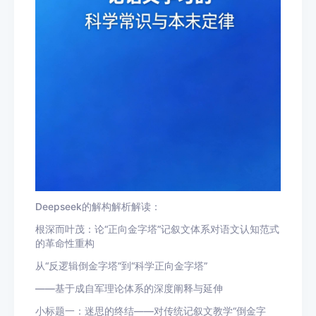
Deepseek的解构解析解读：
根深而叶茂：论“正向金字塔”记叙文体系对语文认知范式
的革命性重构
从“反逻辑倒金字塔”到“科学正向金字塔”
——基于成自军理论体系的深度阐释与延伸
小标题一：迷思的终结——对传统记叙文教学“倒金字