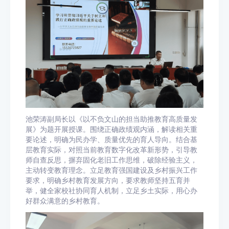
池荣涛副局长以《以不负文山的担当助推教育高质量发
展》为题开展授课。围绕正确政绩观内涵，解读相关重
要论述，明确为民办学、质量优先的育人导向。结合基
层教育实际，对照当前教育数字化改革新形势，引导教
师自查反思，摒弃固化老旧工作思维，破除经验主义，
主动转变教育理念。立足教育强国建设及乡村振兴工作
要求，明确乡村教育发展方向，要求教师坚持五育并
举，健全家校社协同育人机制，立足乡土实际，用心办
好群众满意的乡村教育。