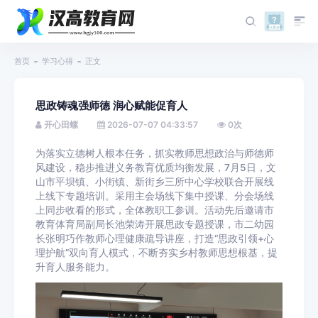
首页
学习心得
正文
思政铸魂强师德 润心赋能促育人
开心田螺
2026-07-07 04:33:57
0
次
为落实立德树人根本任务，抓实教师思想政治与师德师
风建设，稳步推进义务教育优质均衡发展，7月5日，文
山市平坝镇、小街镇、新街乡三所中心学校联合开展线
上线下专题培训。采用主会场线下集中授课、分会场线
上同步收看的形式，全体教职工参训。活动先后邀请市
教育体育局副局长池荣涛开展思政专题授课，市二幼园
长张明巧作教师心理健康疏导讲座，打造“思政引领+心
理护航”双向育人模式，不断夯实乡村教师思想根基，提
升育人服务能力。