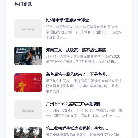
热门资讯
以“做中学”重塑科学课堂
近日，教育部印发《义务教育阶段科学教育“做中
学”领航行动指南》（以下简称《指南》），推动科
学教育育人...
河南三支一扶破案：赔不起也要赔...
河南14万人重考，这笔账该由谁埋单 河南省2026
年"三支一扶"笔试，7月11日开考，报名14115...
高考后第一股风吹来了：不是办升...
眼下这个时间段， 正是高考生等录取通知书或者是
已拿到名校录取通知书在办升学宴的时候。 因此，
很多人觉...
广州市2027届高三开学模拟测...
一、阅读（72分） （一）阅读I（本题共5小题，19
分） 阅读下面的文字，完成1～5题。 材料一： ...
第二批朝鲜兵抵达俄罗斯！兵力5...
当前全球地缘政治的激荡中，朝鲜与俄罗斯之间的