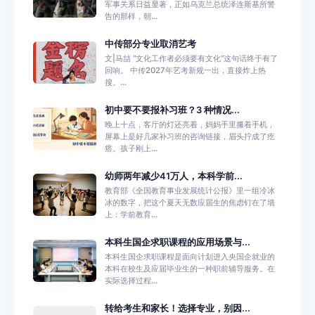
军事关系日益显著，正如乌克兰总统泽连斯基所警
告的那样，朝...
中传部分专业取消艺考
文|马喆 “文化工作者必须要有文化”这句话终于有了
回响。 中传2027年艺考新规一出，直接炸上热
搜。...
初中要不要报补习班？3 种情况...
晚上十点，客厅的灯还亮着，妈妈手里攥着手机，
屏幕上是好几家补习班的咨询链接，眉头拧成了疙
瘩。孩子刚上...
幼师两年减少41万人，本科学前...
教育部《全国教育事业发展统计公报》里一组冷冰
冰的数字，把这个夏天无数应届生的焦虑钉在了墙
上：学前教育...
本科生国企求职课程的应用场景与...
本科生国企求职课程是面向计划进入央国企就业的
本科在校生及应届毕业生的一种职前辅导服务。在
实际选择过程...
转给考生和家长！选择专业，别因...