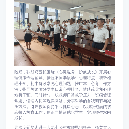
随后，张明巧园长围绕《心灵滋养，护航成长》开展心
理健康专题辅导。按照不同学段学生心理特点，细致梳
理小学、初中阶段常见心理问题，推广本土心育工作方
法，指导教师做好学生日常心理排查、情绪疏导和心理
危机干预。同时针对一线教师日常教学压力、班级管理
焦虑、情绪内耗等现实问题，分享科学的自我调节与减
压方法。引导教师保持平和健康心态，以积极饱满的状
态投入教育工作，用正向情绪感化学生，实现师生双向
成长。
此次专题培训进一步筑牢乡村教师思想根基，拓宽育人