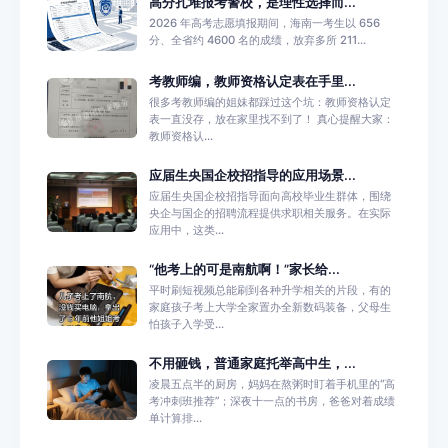
高分扎堆报考警校，是理性选择而...
2026 年高考志愿填报期间，海南一考生以 656
分、全省约 4600 名的成绩，放弃多所 211...
考教师编，教师资格认定表在手里...
很多考教师编的姐妹都踩过这个坑：教师资格认定
表一直没存，放在家里找不到了！ 真心提醒大家：
教师资格认...
应届生央国企校招指导的应用场景...
应届生央国企校招指导面向高校毕业生群体，围绕
央企与国企的招聘流程提供求职相关服务。在实际
应用中，这类...
“他考上的可是南航啊！”家长给...
平时刷短视频总能刷到各种升学相关的片段，有的
家庭孩子考上大学全家置办全新数码装备，父母生
怕孩子入学受...
不用砸钱，普通家庭托举高中生，...
凌晨五点半的厨房，妈妈在熬粥时盯着手机里的“高
考冲刺班推荐”；深夜十一点的书房，爸爸对着成绩
单计算排...