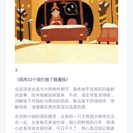
3
《我用32个屁打败了睡魔怪》
这是讲述女孩与大熊相伴相守、最终放手送熊回归森林
的故事。绘本细腻刻画孤单、不舍、成全等复杂情绪，
消解孩子对独处与离别的恐惧，教会孩子共情陪伴、理
解包容，读懂藏在离别里深沉温柔的爱。
在安静小镇的居民楼里，女孩和一只大熊朝夕相伴生活
在一起。女孩每天奔波忙碌，细心照料熊的日常，熊满
心欢喜等候女孩归家。可日子久了，熊心底总惦记着森