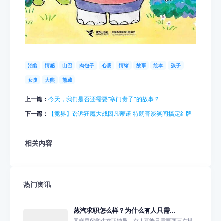
治愈
情感
山巴
肉包子
心底
情绪
故事
绘本
孩子
女孩
大熊
熊藏
上一篇：
今天，我们是否还需要“寒门贵子”的故事？
下一篇：
【竞界】讼诉狂魔大战因凡蒂诺 特朗普谈笑间搞定红牌
相关内容
热门资讯
蒸汽求职怎么样？为什么有人只需...
同样是留学生求职辅导，有人可能只需要两三次模