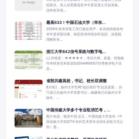
拟面试，有人却需要提前半年甚至更久开始准备。
这种差异很...
最高633！中国石油大学（华东...
2026年高考录取工作已接近尾声，各高校陆续发布
本年度录取结果。锦宏高考持续实时追踪，深度梳
理解析各...
浙江大学842信号系统与数字电...
(上岸难度：★★★★☆，考试大纲、真题、经验帖
等考研资讯和资源加群644600575/博睿泽电子信
息...
省部共建高校，书记、校长双调整
8月6日，扬州大学官网“现任领导”栏信息更新， 刘
巧泉已任扬州大学党委书记；姚建林已任扬州大学
校长、...
中国传媒大学多个专业取消艺考，...
图片来源：视觉中国 近日，中国传媒大学发布《中
国传媒大学2027年本科艺术类专业招生录取方式公
告》显...