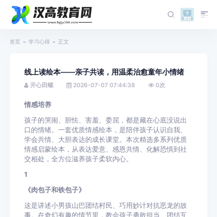
首页
学习心得
正文
线上读绘本——亲子共读，用温柔治愈童年小情绪
开心田螺
2026-07-07 07:44:38
0
次
情感培养
孩子的哭闹、胆怯、害羞、委屈，都是藏在心底没说出
口的情绪。一套优质情感绘本，是陪伴孩子认识自我、
学会共情、大胆表达的成长课堂。本次精选多系列优质
情感启蒙绘本，从表达爱意、感恩共情、化解恐惧到社
交相处，全方位滋养孩子柔软内心。
1
《肉包子和铁包子》
这是讲述小男孩山巴团结村民、巧用妙计对抗恶龙的故
事。在奇幻有趣的情节里，教会孩子勇敢担当、团结互