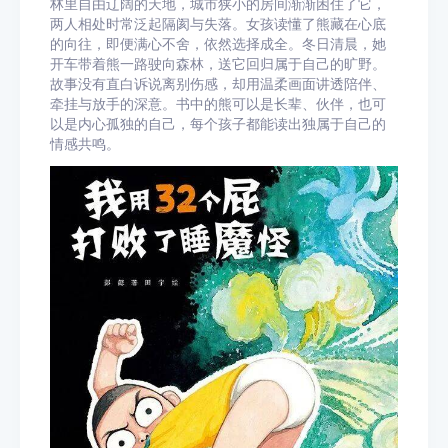
林里自由辽阔的天地，城市狭小的房间渐渐困住了它，
两人相处时常泛起隔阂与失落。女孩读懂了熊藏在心底
的向往，即便满心不舍，依然选择成全。冬日清晨，她
开车带着熊一路驶向森林，送它回归属于自己的旷野。
故事没有直白诉说离别伤感，却用温柔画面讲透陪伴、
牵挂与放手的深意。书中的熊可以是长辈、伙伴，也可
以是内心孤独的自己，每个孩子都能读出独属于自己的
情感共鸣。