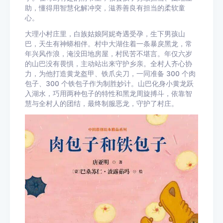
助，懂得用智慧化解冲突，滋养善良有担当的柔软童
心。
大理小村庄里，白族姑娘阿妮奇遇受孕，生下男孩山
巴，天生有神蟒相伴。村中大湖住着一条暴戾黑龙，常
年兴风作浪，淹没田地房屋，村民苦不堪言。年仅六岁
的山巴没有畏惧，主动站出来守护乡亲。全村人齐心协
力，为他打造黄龙盔甲、铁爪尖刀，一同准备 300 个肉
包子、300 个铁包子作为制胜妙计。山巴化身小黄龙跃
入湖水，巧用两种包子的特性和黑龙周旋搏斗，依靠智
慧与全村人的团结，最终制服恶龙，守护了村庄。