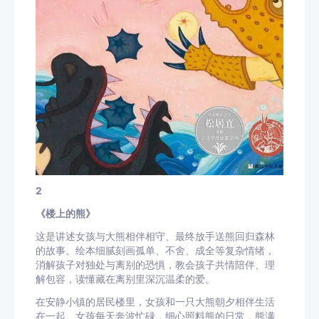
2
《楼上的熊》
这是讲述女孩与大熊相伴相守、最终放手送熊回归森林
的故事。绘本细腻刻画孤单、不舍、成全等复杂情绪，
消解孩子对独处与离别的恐惧，教会孩子共情陪伴、理
解包容，读懂藏在离别里深沉温柔的爱。
在安静小镇的居民楼里，女孩和一只大熊朝夕相伴生活
在一起。女孩每天奔波忙碌，细心照料熊的日常，熊满