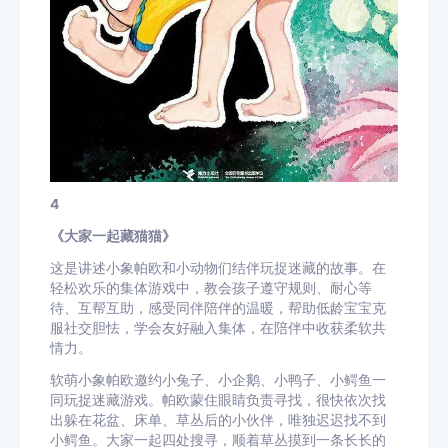
4
《大家一起藏猫猫》
这是讲述小象帕欧和小动物们结伴玩捉迷藏的故事。在
轻松欢乐的集体游戏中，教会孩子遵守规则、耐心等
待、互帮互助，感受同伴陪伴的温暖，帮助低龄宝宝克
服社交胆怯，学会友好融入集体，在陪伴中收获柔软共
情力。
软萌小象帕欧邀约小兔子、小企鹅、小鸭子、小鳄鱼一
同玩捉迷藏游戏。帕欧蒙住眼睛负责寻找，很快依次找
出躲在花盆、床单、草丛后的小伙伴，唯独迟迟找不到
小鳄鱼。大家一起四处搜寻，顺着草丛摸到一条长长的