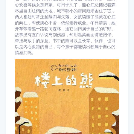
心欢喜等候女孩归家。可日子久了，熊心底总惦记着森
林里自由辽阔的天地，城市狭小的房间渐渐困住了它，
两人相处时常泛起隔阂与失落。女孩读懂了熊藏在心底
的向往，即便满心不舍，依然选择成全。冬日清晨，她
开车带着熊一路驶向森林，送它回归属于自己的旷野。
故事没有直白诉说离别伤感，却用温柔画面讲透陪伴、
牵挂与放手的深意。书中的熊可以是长辈、伙伴，也可
以是内心孤独的自己，每个孩子都能读出独属于自己的
情感共鸣。