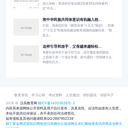
进入体检；英语科目笔试第2至第10名同样被判
定“不合...
将中华民族共同体意识有机融入校...
日前，国务院印发《教育发展“十五五”规划》，部署
了“十五五”时期加快建设教育强国的战略任务。“塑
造立...
这样引导和放手，父母越来越轻松...
有家长咨询关于孩子吃亏后，还不懂反省的困惑。
之前孩子是一个顶尖学霸，因为遇到一些情绪卡点
和慢性压力...
教育资讯
学习心得
考试资料
人生规划
求职面试
词语句子
2026 ©
汉高教育网
赣ICP备14005936号-3
内容系来源网络公开资料及用户自行发布，其真实性、合法性由发布人负责，
本站不提供任何保证，亦不承担任何法律责任。
如有侵权及其他问题请联系QQ:2697952338
财丁黄金网
宏观知识网
电池功率网
办公旅游网
太卓IC网
海港资讯
华商农业网
土