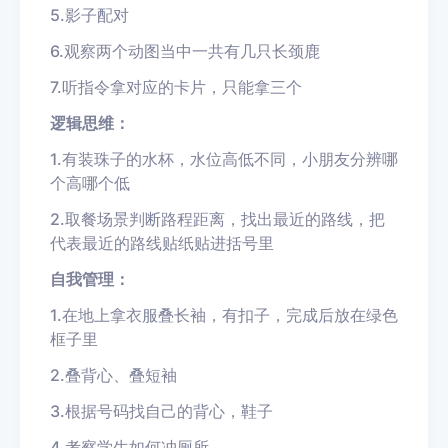
5.影子配对
6.观察两个动图当中一共有几只长颈鹿
7.听指令拿对应的卡片，只能拿三个
逻辑思维：
1.有装珠子的水杯，水位高低不同，小朋友分辨哪
个高哪个低
2.取餐场景判断路程距离，找出最近的路线，把
代表最近的路线贴纸贴进括号里
自我管理：
1.在地上拿衣服叠长袖，有扣子，完成后放在绿色
框子里
2.叠背心、叠短袖
3.根据号码找自己的背心，鞋子
4.考察学生如何冲厕所