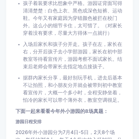
孩子着装要求比想象中严格。游园证背面写得
清清楚楚：白色上衣、黑色或深色短裤、运动
鞋。今年又有家庭因为穿错颜色被拦在校门
外。这么小的细节卡住，太可惜了。（对家长
穿着没有要求，尽量大方得体一点就行）
入场后家长和孩子分开走。孩子在左，家长在
右，分开后孩子去小学部游园，家长在初中部
教室等待看宣传片，
游园考察不面试家长
。结
束后老师会带家长去指定地点接孩子。
据群内家长分享，最好别玩手机，进去后基本
不让拍照，和小朋友分开就会被带到初中教室
看宣传片，大概一个多小时，全程安静坐着，
怕冷的家长可以带个薄外衣，教室空调很足。
下面一起来看看今年外小游园的8场真题：
游园日程安排
2026年外小游园分为7月4日-5日，2天8个场