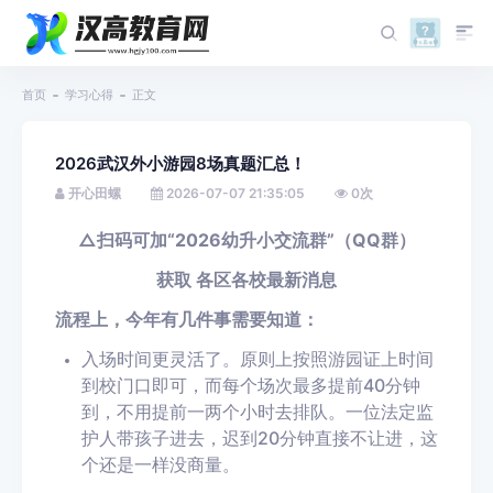
首页
学习心得
正文
2026武汉外小游园8场真题汇总！
开心田螺
2026-07-07 21:35:05
0
次
△扫码可加
“2026幼升小交流群
”（QQ群）
获取 各区各校最新消息
流程上，今年有几件事需要知道：
入场时间更灵活了。原则上按照游园证上时间
到校门口即可，而每个场次最多提前40分钟
到，不用提前一两个小时去排队。一位法定监
护人带孩子进去，迟到20分钟直接不让进，这
个还是一样没商量。