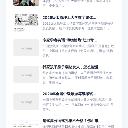
体责任，切实维护广大考生合法权益，筑牢规范公
正、安全有序...
2026级太原理工大学数字媒体...
2026级太原理工大学数字媒体艺术考研考研院校信
息及真题， 往年信息仅供参考，注意时效性！ ...
专家学者共话“博物馆热”助力青...
中国教育报-中国教育新闻网讯（通讯员 郑越超）近
日，中国科技馆对谈栏目《北辰对话》，聚焦“博物
馆热”...
我家孩子身子弱总发火，怎么能慢...
很多家长都有这样的困惑，孩子明明没经历什么大
事，脾气却越来越差。 平时看着身子弱弱的，容易
累、没精神...
2026年全国中级导游等级考试...
全国中级导游等级考试科目为导游专题知识和中国
语言文学知识。 一、考试目的 (一)导游专题知识 考
查考...
笔试高分面试扎堆不合格？佛山市...
物理科目笔试前13名集体被刷，垫底的5名考生全部