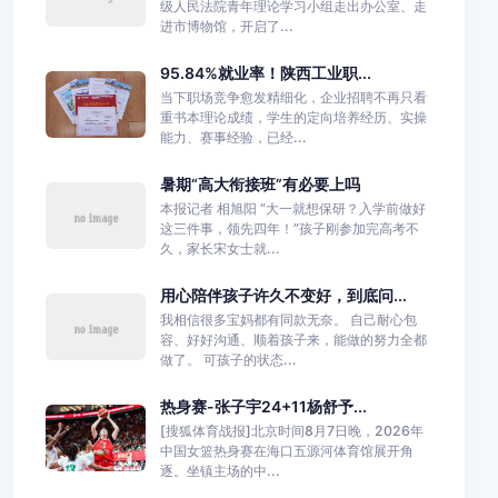
级人民法院青年理论学习小组走出办公室、走
进市博物馆，开启了...
95.84%就业率！陕西工业职...
当下职场竞争愈发精细化，企业招聘不再只看
重书本理论成绩，学生的定向培养经历、实操
能力、赛事经验，已经...
暑期“高大衔接班”有必要上吗
本报记者 相旭阳 “大一就想保研？入学前做好
这三件事，领先四年！”孩子刚参加完高考不
久，家长宋女士就...
用心陪伴孩子许久不变好，到底问...
我相信很多宝妈都有同款无奈。 自己耐心包
容、好好沟通、顺着孩子来，能做的努力全都
做了。 可孩子的状态...
热身赛-张子宇24+11杨舒予...
[搜狐体育战报]北京时间8月7日晚，2026年
中国女篮热身赛在海口五源河体育馆展开角
逐。坐镇主场的中...