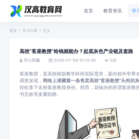
首页
教育资讯
学
首页
学习心得
正文
高校“客座教授”给钱就能办？起底灰色产业链及套路
开心田螺
2026-07-08 15:14:39
0
次
客座教授，是高校根据教学科研实际需求，面向校外学界
调查发现，
网络上潜藏着一条售卖高校“客座教授”头衔的
轻松拿下名校客座教授身份。然而，花钱办的所谓客座教
书无效等多重陷阱。