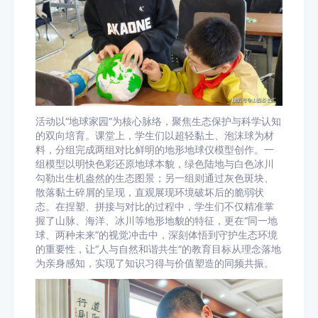
活动以“地球家园”为核心脉络，聚焦生态保护与科学认知
的双向培育。课堂上，学生们以超轻黏土、泡沫球为材
料，分组完成两组对比鲜明的地形地球仪模型创作。一
组模型以明快色彩还原地球本貌，绿色陆地与白色冰川
勾勒出生机盎然的生态图景；另一组则通过灰色斑块、
散落黏土碎屑的呈现，直观展现环境破坏后的脆弱状
态。在捏塑、拼接与对比的过程中，学生们不仅精准掌
握了山脉、海洋、冰川等地形地貌的特征，更在“同一地
球、两种未来”的视觉冲击中，深刻体悟到守护生态环境
的重要性，让“人与自然和谐共生”的教育目标从理念落地
为亲身感知，实现了知识习得与价值塑造的同频共振。