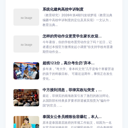
系统化建构高校申诉制度
《教育研究》2026年第4期刊发胡梦瑶《教育法典
编纂中高校申诉制度的定位及其实现》一文认为，
教育法典...
怎样的劳动作业更受学生家长欢迎...
今年暑假，你的学校布置劳动作业了吗？近日，记
者通过本报官方微博发起小调查“你支持学校布置暑
期劳动作业...
超线123分，高分考生仍“弃本...
多年来，“考大学、拿本科文凭”几乎是每个寒窗苦读
的孩子的终极目标。 可最近这两年，事情正在发生
变化。...
中方接到消息，菲律宾政坛突变，...
最近，菲律宾的南海政策引发了激烈的政治辩论。
从国防部长特奥多罗要求辞退被其指责为“偏向中
国”的官员，...
泰国女公务员精致妆容爆红，本人...
原本是泰国基层政府的常规工作贴文，却因为一名
女官员的浓艳妆容，引起网民的热议。 综合泰媒报