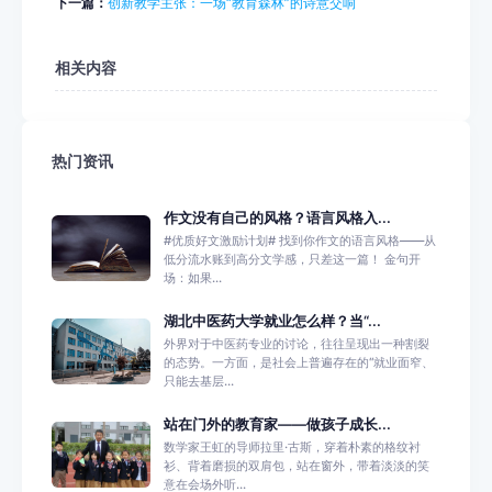
下一篇：
创新教学主张：一场“教育森林”的诗意交响
相关内容
热门资讯
作文没有自己的风格？语言风格入...
#优质好文激励计划# 找到你作文的语言风格——从
低分流水账到高分文学感，只差这一篇！ 金句开
场：如果...
湖北中医药大学就业怎么样？当“...
外界对于中医药专业的讨论，往往呈现出一种割裂
的态势。一方面，是社会上普遍存在的“就业面窄、
只能去基层...
站在门外的教育家——做孩子成长...
数学家王虹的导师拉里·古斯，穿着朴素的格纹衬
衫、背着磨损的双肩包，站在窗外，带着淡淡的笑
意在会场外听...