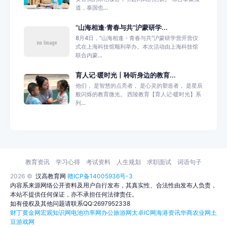
道，泰国也...
“山海相逢·青春与共”沪蒙研学...
8月4日，“山海相逢・青春与共”沪蒙研学营开营仪
式在上海科技馆顺利举办。本次活动由上海科技馆
联合内蒙...
育人记·暖时光丨聆听身边的教育...
他们， 是智慧的点亮者， 是心灵的塑造者， 是星辰
般闪烁的教育微光。 西陵教育【育人记·暖时光】系
列...
教育资讯
学习心得
考试资料
人生规划
求职面试
词语句子
2026 ©
汉高教育网
赣ICP备14005936号-3
内容系来源网络公开资料及用户自行发布，其真实性、合法性由发布人负责，
本站不提供任何保证，亦不承担任何法律责任。
如有侵权及其他问题请联系QQ:2697952338
财丁黄金网
宏观知识网
电池功率网
办公旅游网
太卓IC网
海港资讯
华商农业网
土
豆游戏网