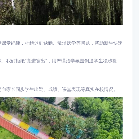
查课堂纪律，杜绝迟到缺勤、散漫厌学等问题，帮助新生快速
。我们拒绝“宽进宽出”，用严谨治学氛围倒逼学生稳步提
期向家长同步学生出勤、成绩、课堂表现等真实在校情况。