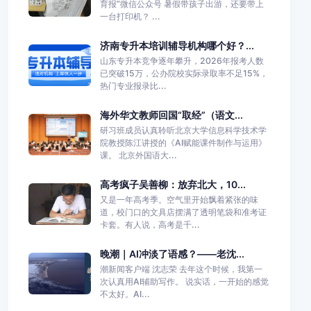
育报”微信公众号 暑假带孩子出游，还要带上
一台打印机？ ...
济南专升本培训辅导机构哪个好？...
山东专升本竞争逐年攀升，2026年报考人数
已突破15万，公办院校实际录取率不足15%，
热门专业报录比...
海外华文教师回国“取经”（语文...
研习班成员认真聆听北京大学信息科学技术学
院教授陈江讲授的《AI赋能课件制作与运用》
课。 北京外国语大...
高考疯子吴善柳：放弃北大，10...
又是一年高考季。空气里开始飘着紧张的味
道，校门口的文具店摆满了透明笔袋和准考证
卡套。有人说，高考是千...
晚潮｜AI冲淡了语感？——老沈...
潮新闻客户端 沈志荣 去年这个时候，我第一
次认真用AI辅助写作。 说实话，一开始的感觉
不太好。AI...