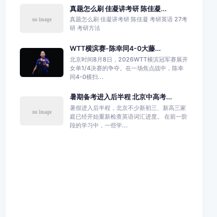
真题怎么刷 佳凝讲考研 陈佳凝...
真题怎么刷 佳凝讲考研 陈佳凝 考研英语 27考
研 考研方法
WTT横滨赛-陈幸同4-0大藤...
北京时间8月8日，2026WTT横滨冠军赛展开
女单1/4决赛的争夺。在一场焦点战中，陈幸
同4-0横扫...
暑期备考进入后半程 北京中高考...
暑假进入后半程，北京不少新初三、新高三家
庭已经开始重新检查英语词汇进度。 在前一阶
段的学习中，一些学...