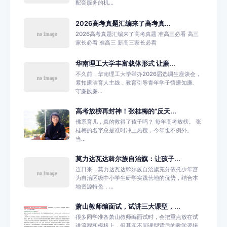
配套服务的机...
2026高考真题汇编来了高考真...
2026高考真题汇编来了高考真题 准高三必看 高三
家长必看 准高三 新高三家长必看
华南理工大学丰富载体形式 让廉...
不久前，华南理工大学举办2026届选调生座谈会，
紧扣廉洁育人主线，教育引导青年学子悟廉知廉、
守廉践廉...
高考放榜再封神！张桂梅的“反天...
佛系育儿，真的救得了孩子吗？ 每年高考放榜。 张
桂梅的名字总是准时冲上热搜，今年也不例外。
当...
莫力达瓦达斡尔族自治旗：让孩子...
连日来，莫力达瓦达斡尔族自治旗充分依托少年宫
为自治区级中小学生研学实践营地的优势，结合本
地资源特色，...
萧山教师编面试，试讲三大课型，...
很多同学准备萧山教师编面试时，会把重点放在试
讲流程和模板上，但其实不同课型背后的教学逻辑