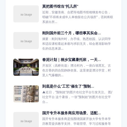
莫把图书馆当“托儿所”
近期，安徽淮南、合肥等地图书馆相继发布公告，
明确“不得将未成年人单独留在公共场所”，否则将联
系派出所...
刚到国外前三个月，哪些事其实会...
摘要：刚到海外时，办手续、熟悉校园、认识同学
和适应课程看起来都与求职无关，却会逐渐影响学
生的信息来源...
春泥计划｜桐乡宝藏暑托班，一天...
开发区（高桥街道）漕泾村内，一座白墙黑瓦、古
色古香的四合院静静坐落。这里便是漕泾学堂，村
里人气爆棚的...
到底是什么“工艺”催生了“预制...
▲近日，“预制娃”的图片在社交平台引发关注。 图/
社交平台 这个暑假，一张“预制娃”的图片在社交平
台...
国开专升本服务商应用场景、适配...
国开专升本服务商是指围绕国家开放大学专升本学
历教育提供教学支持、学籍管理、学习过程服务等