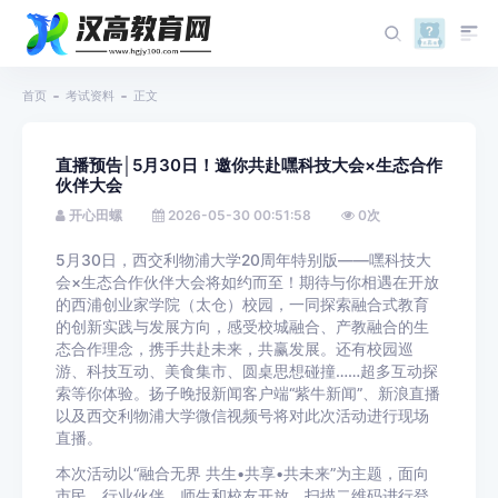
首页
考试资料
正文
直播预告│5月30日！邀你共赴嘿科技大会×生态合作
伙伴大会
开心田螺
2026-05-30 00:51:58
0
次
5月30日，西交利物浦大学20周年特别版——嘿科技大
会×生态合作伙伴大会将如约而至！期待与你相遇在开放
的西浦创业家学院（太仓）校园，一同探索融合式教育
的创新实践与发展方向，感受校城融合、产教融合的生
态合作理念，携手共赴未来，共赢发展。还有校园巡
游、科技互动、美食集市、圆桌思想碰撞……超多互动探
索等你体验。扬子晚报新闻客户端“紫牛新闻”、新浪直播
以及西交利物浦大学微信视频号将对此次活动进行现场
直播。
本次活动以“融合无界 共生•共享•共未来”为主题，面向
市民、行业伙伴、师生和校友开放。扫描二维码进行登