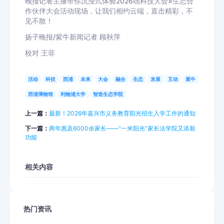
晚报记者主播带你沉浸式体验2026嘿科技大会×生态合
作伙伴大会活动现场，让我们相约云端，直击精彩，不
见不散！
扬子晚报/紫牛新闻记者 顾秋萍
校对 王菲
活动
科技
西浦
未来
大会
融合
生态
发展
互动
紫牛
西浦博物馆
利物浦大学
智造生态学院
上一篇：
最新！2026年嘉兴市义务教育阳光招生入学工作的通知
下一篇：
两年惠及6000余家长——“一米阳光”家长法学院又添新
功能
相关内容
热门资讯