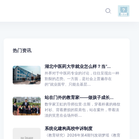
热门资讯
湖北中医药大学就业怎么样？当“...
外界对于中医药专业的讨论，往往呈现出一种
割裂的态势。一方面，是社会上普遍存在
的“就业面窄、只能去基层...
站在门外的教育家——做孩子成长...
数学家王虹的导师拉里·古斯，穿着朴素的格纹
衬衫、背着磨损的双肩包，站在窗外，带着淡
淡的笑意在会场外听...
系统化建构高校申诉制度
《教育研究》2026年第4期刊发胡梦瑶《教育