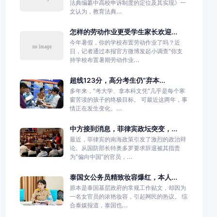
法典编纂中高校申诉制度的定位及其实现》一
文认为，教育法典...
怎样的劳动作业更受学生家长欢迎...
今年暑假，你的学校布置劳动作业了吗？近
日，记者通过本报官方微博发起小调查“你支
持学校布置暑期劳动作业...
超线123分，高分考生仍“弃本...
多年来，“考大学、拿本科文凭”几乎是每个寒
窗苦读的孩子的终极目标。 可最近这两年，事
情正在发生变化。...
中方接到消息，菲律宾政坛突变，...
最近，菲律宾的南海政策引发了激烈的政治辩
论。从国防部长特奥多罗要求辞退被其指责
为“偏向中国”的官员，...
泰国女公务员精致妆容爆红，本人...
原本是泰国基层政府的常规工作贴文，却因为
一名女官员的浓艳妆容，引起网民的热议。 综
合泰媒报道，泰国也...