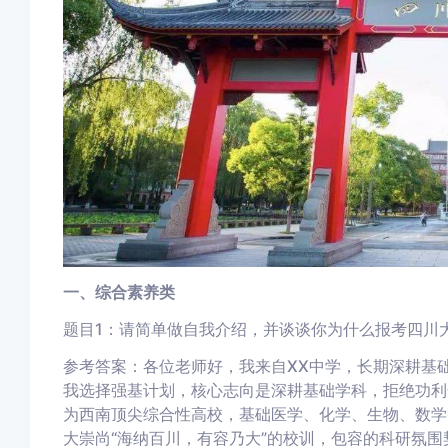
一、综合素养类
题目1：请简单做自我介绍，并谈谈你为什么报考四川
参考答案：各位老师好，我来自XX中学，长期深耕基
我选择强基计划，核心志向是深耕基础学科，拒绝功利
为西南顶尖综合性高校，基础医学、化学、生物、数学
大崇尚“海纳百川，有容乃大”的校训，包容的科研氛