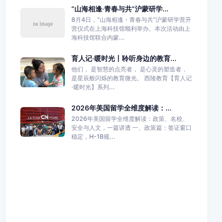
“山海相逢·青春与共”沪蒙研学...
8月4日，“山海相逢・青春与共”沪蒙研学营开
营仪式在上海科技馆顺利举办。本次活动由上
海科技馆联合内蒙...
育人记·暖时光丨聆听身边的教育...
他们， 是智慧的点亮者， 是心灵的塑造者，
是星辰般闪烁的教育微光。 西陵教育【育人记
·暖时光】系列...
2026年美国留学全维度解读：...
2026年美国留学全维度解读：政策、名校、
安全与人文，一篇讲透 一、政策篇：签证窗口
稳定，H-1B规...