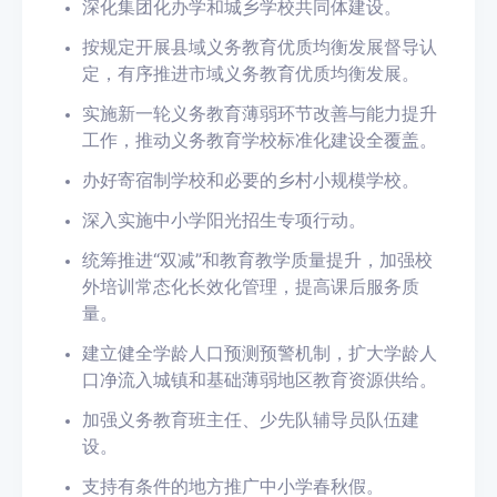
深化
集团化办学
和
城乡学校共同体
建设。
按规定开展
县域义务教育优质均衡发展
督导认
定，有序推进市域义务教育优质均衡发展。
实施新一轮义务教育薄弱环节改善与能力提升
工作，推动
义务教育学校标准化建设
全覆盖
。
办好
寄宿制学校
和必要的
乡村小规模学校
。
深入实施中小学阳光招生专项行动。
统筹推进“双减”和教育教学质量提升，加强校
外培训常态化长效化管理，
提高课后服务质
量
。
建立健全学龄人口预测预警机制，扩大学龄人
口净流入城镇和基础薄弱地区
教育资源供给
。
加强义务教育班主任、少先队辅导员队伍建
设。
支持有条件的地方推广
中小学春秋假
。