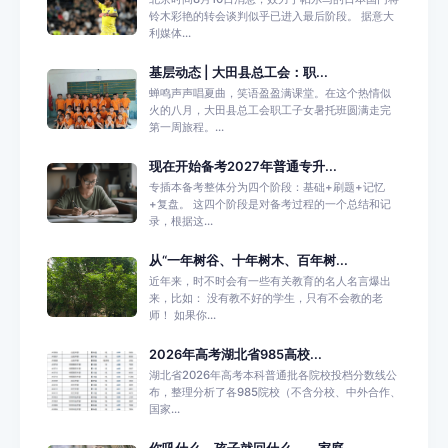
铃木彩艳的转会谈判似乎已进入最后阶段。 据意大
利媒体...
基层动态 | 大田县总工会：职...
蝉鸣声声唱夏曲，笑语盈盈满课堂。在这个热情似
火的八月，大田县总工会职工子女暑托班圆满走完
第一周旅程。...
现在开始备考2027年普通专升...
专插本备考整体分为四个阶段：基础+刷题+记忆
+复盘。 这四个阶段是对备考过程的一个总结和记
录，根据这...
从“一年树谷、十年树木、百年树...
近年来，时不时会有一些有关教育的名人名言爆出
来，比如： 没有教不好的学生，只有不会教的老
师！ 如果你...
2026年高考湖北省985高校...
湖北省2026年高考本科普通批各院校投档分数线公
布，整理分析了各985院校（不含分校、中外合作、
国家...