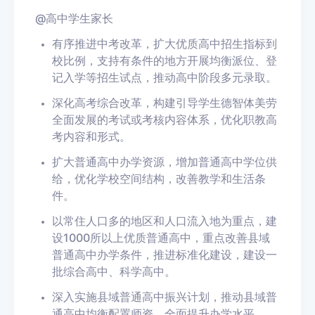
@高中学生家长
有序推进中
考改
革
，扩大优质高中招生指标到
校比例，支持有条件的地方开展均衡派位、登
记入学等招生试点，
推动高中阶段多元录取
。
深化高考综合改革
，构建引导学生德智体美劳
全面发展的考试或考核内容体系，
优化职教高
考内容和形式
。
扩大普通高中办学资源，
增加普通高中学位供
给
，优化学校空间结构，改善教学和生活条
件。
以常住人口多的地区和人口流入地为重点，
建
设1000所以上优质普通高中
，重点改善县域
普通高中办学条件，推进标准化建设，建设一
批
综合高中、科学高中
。
深入实施县域普通高中振兴计划，推动
县域普
通高中均衡配置师资
，全面提升办学水平。