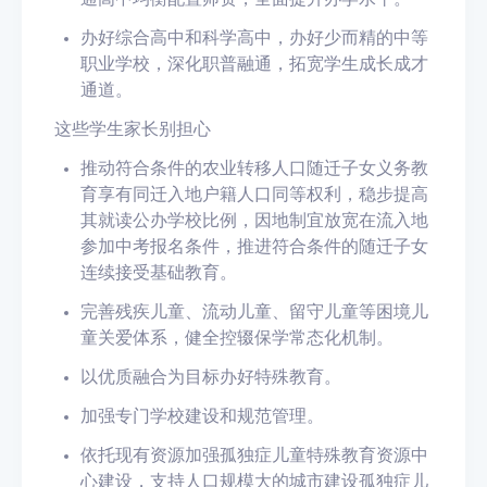
办好综合高中和科学高中，
办好少而精的中等
职业学校
，深化职普融通，拓宽学生成长成才
通道。
这些学生家长别担心
推动符合条件的
农业转移人口随迁子女
义务教
育享有同迁入地户籍人口同等权利，稳步提高
其就读公办学校比例，
因地制宜放宽在流入地
参加中考报名条件
，推进符合条件的随迁子女
连续接受基础教育。
完善残疾儿童、流动儿童、留守儿童等
困境儿
童
关爱体系，健全控辍保学常态化机制。
以优质融合为目标办好
特殊教育
。
加强专门学校建设和规范管理。
依托现有资源加强孤独症儿童特殊教育资源中
心建设，支持人口规模大的城市
建设孤独症儿