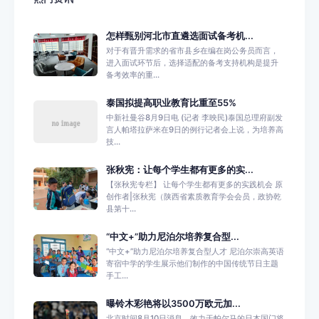
怎样甄别河北市直遴选面试备考机...
对于有晋升需求的省市县乡在编在岗公务员而言，
进入面试环节后，选择适配的备考支持机构是提升
备考效率的重...
泰国拟提高职业教育比重至55%
中新社曼谷8月9日电 (记者 李映民)泰国总理府副发
言人帕塔拉萨米在9日的例行记者会上说，为培养高
技...
张秋宪：让每个学生都有更多的实...
【张秋宪专栏】 让每个学生都有更多的实践机会 原
创作者|张秋宪（陕西省素质教育学会会员，政协乾
县第十...
“中文+”助力尼泊尔培养复合型...
“中文+”助力尼泊尔培养复合型人才 尼泊尔崇高英语
寄宿中学的学生展示他们制作的中国传统节日主题
手工...
曝铃木彩艳将以3500万欧元加...
北京时间8月10日消息，效力于帕尔马的日本国门将