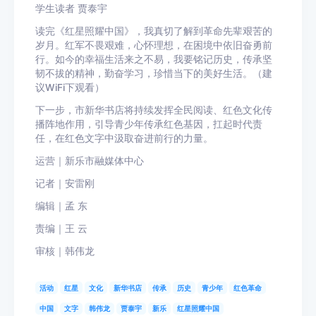
学生读者 贾泰宇
读完《红星照耀中国》，我真切了解到革命先辈艰苦的
岁月。红军不畏艰难，心怀理想，在困境中依旧奋勇前
行。如今的幸福生活来之不易，我要铭记历史，传承坚
韧不拔的精神，勤奋学习，珍惜当下的美好生活。（建
议WiFi下观看）
下一步，市新华书店将持续发挥全民阅读、红色文化传
播阵地作用，引导青少年传承红色基因，扛起时代责
任，在红色文字中汲取奋进前行的力量。
运营｜新乐市融媒体中心
记者｜安雷刚
编辑｜孟 东
责编｜王 云
审核｜韩伟龙
活动
红星
文化
新华书店
传承
历史
青少年
红色革命
中国
文字
韩伟龙
贾泰宇
新乐
红星照耀中国