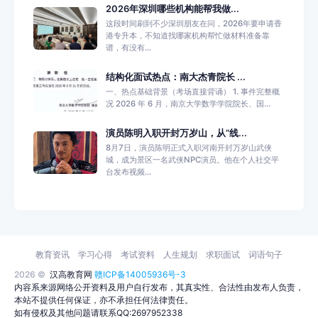
2026年深圳哪些机构能帮我做...
这段时间刷到不少深圳朋友在问，2026年要申请香
港专升本，不知道找哪家机构帮忙做材料准备靠
谱，有没有...
结构化面试热点：南大杰青院长 ...
一、热点基础背景（考场直接背诵） 1. 事件完整概
况 2026 年 6 月，南京大学数学学院院长、国...
演员陈明入职开封万岁山，从“线...
8月7日，演员陈明正式入职河南开封万岁山武侠
城，成为景区一名武侠NPC演员。他在个人社交平
台发布视频...
教育资讯
学习心得
考试资料
人生规划
求职面试
词语句子
2026 ©
汉高教育网
赣ICP备14005936号-3
内容系来源网络公开资料及用户自行发布，其真实性、合法性由发布人负责，
本站不提供任何保证，亦不承担任何法律责任。
如有侵权及其他问题请联系QQ:2697952338