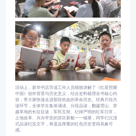
活动上，新华书店导读工作人员细致讲解了《红星照耀
中国》创作背景与历史意义，结合史料梳理全书核心内
容，带大家快速走进那段热血的革命历史。经典片段共
读环节，全体学生集体诵读、分段品读，翻越雪山、穿
越草地的长征征途，军民互助、纪律严明的红军日常，
土地改革、兴办学堂的苏区新貌一一铺展，同学们沉浸
式品读纪实文字，将遥远厚重的红色历史变得具象可
感。