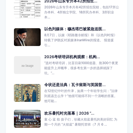
2026年山东专升本42所招生...
2026年山东专升本共有42所招生院校，包括17所公
办本科、4所独立学院、18所民办本科、3所职业
本...
以色列媒体：穆杰塔巴被紧急送医...
8月7日，以媒《耶路撒冷邮报》和《以色列时报》
转载了伊朗反对派媒体IranWire的报道。 报道援
引...
2026考研培训机构观察：机构...
“选对考研培训，比盲目刷1000道题、熬300个夜更
能提升上岸概率，很多考生第一步的选择就踩了
坑。”...
令状还是法典：瓦卡留斯与英国普...
在12世纪中叶的牛津，如果一个年轻学生问：“法律
到底该怎么学？”他很可能得不到一个清晰的答案。
他可能...
欢乐暑托时光落幕｜2026 “...
童 心 蓝 焰 孩子们，珍藏火焰蓝暑托的美好回忆 为
期一个月的 “火焰蓝” 暑期托管班（7 月 6 ...