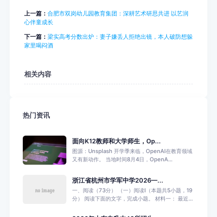
上一篇：
合肥市双岗幼儿园教育集团：深耕艺术研思共进 以艺润
心伴童成长
下一篇：
梁实高考分数出炉：妻子嫌丢人拒绝出镜，本人破防想躲
家里喝闷酒
相关内容
热门资讯
面向K12教师和大学师生，Op...
图源：Unsplash 开学季来临，OpenAI在教育领域
又有新动作。 当地时间8月4日，OpenA...
浙江省杭州市学军中学2026—...
一、阅读（73分） （一）阅读Ⅰ（本题共5小题，19
分） 阅读下面的文字，完成小题。 材料一： 最近...