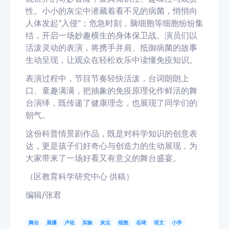
性。小小的灰尘中潜藏着看不见的病菌，悄悄向
人体发起“入侵”；危急时刻，脑细胞等细胞纷纷集
结，开启一场妙趣横生的身体保卫战。演员们以
活泼灵动的表演，将携手并肩、抵御病菌的故事
生动呈现，让观众在轻松欢乐中读懂免疫知识。
表演过程中，节目节奏轻快活泼，台词朗朗上
口、童趣满满，把抽象的免疫原理化作鲜活的舞
台演绎，既传递了健康理念，也展现了同学们的
朝气。
这份科普情景剧作品，既是对科学知识的创意表
达，更是孩子们好奇心与创造力的生动展现，为
大家带来了一场好看又有意义的舞台盛宴。
（区教育科学研究中心 供稿）
编辑/张君
舞台
展播
卢佑
实验
灰尘
细胞
岳琦
语文
小学