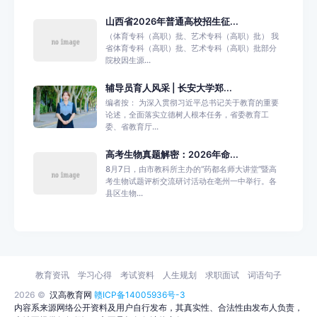
山西省2026年普通高校招生征...
（体育专科（高职）批、艺术专科（高职）批） 我
省体育专科（高职）批、艺术专科（高职）批部分
院校因生源...
辅导员育人风采 | 长安大学郑...
编者按： 为深入贯彻习近平总书记关于教育的重要
论述，全面落实立德树人根本任务，省委教育工
委、省教育厅...
高考生物真题解密：2026年命...
8月7日，由市教科所主办的“药都名师大讲堂”暨高
考生物试题评析交流研讨活动在亳州一中举行。各
县区生物...
教育资讯
学习心得
考试资料
人生规划
求职面试
词语句子
2026 ©
汉高教育网
赣ICP备14005936号-3
内容系来源网络公开资料及用户自行发布，其真实性、合法性由发布人负责，