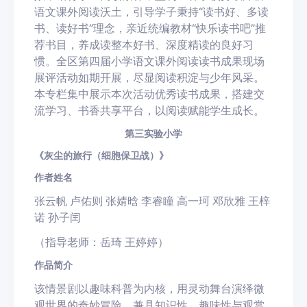
语文课外阅读沃土，引导学子秉持“读书好、多读
书、读好书”理念，亲近统编教材“快乐读书吧”推
荐书目，养成读整本好书、深度精读的良好习
惯。全区第四届小学语文课外阅读读书成果现场
展评活动如期开展，尽显阅读积淀与少年风采。
本专栏集中展示本次活动优秀读书成果，搭建交
流学习、书香共享平台，以阅读赋能学生成长。
第三实验小学
《
灰尘的旅行（细胞保卫战）
》
作者姓名
张云帆 卢佑则 张婧晗 李睿瞳 高一珂 邓欣雅 王梓
诺 孙子闰
（指导
老师：岳琦 王婷婷）
作品简介
该情景剧以趣味科普为内核，用灵动舞台演绎微
观世界的奇妙冒险，兼具知识性、趣味性与观赏