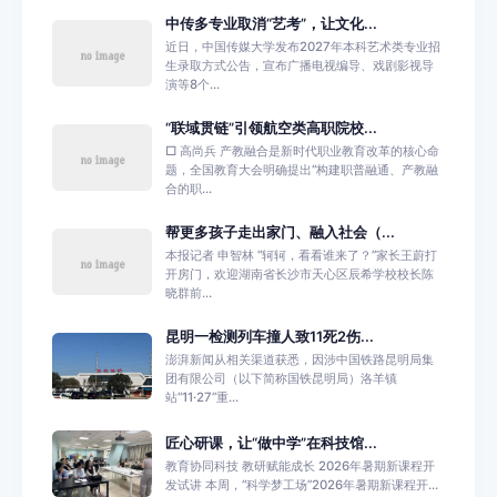
中传多专业取消“艺考”，让文化...
近日，中国传媒大学发布2027年本科艺术类专业招
生录取方式公告，宣布广播电视编导、戏剧影视导
演等8个...
“联域贯链”引领航空类高职院校...
□ 高尚兵 产教融合是新时代职业教育改革的核心命
题，全国教育大会明确提出“构建职普融通、产教融
合的职...
帮更多孩子走出家门、融入社会（...
本报记者 申智林 “轲轲，看看谁来了？”家长王蔚打
开房门，欢迎湖南省长沙市天心区辰希学校校长陈
晓群前...
昆明一检测列车撞人致11死2伤...
澎湃新闻从相关渠道获悉，因涉中国铁路昆明局集
团有限公司（以下简称国铁昆明局）洛羊镇
站“11·27”重...
匠心研课，让“做中学”在科技馆...
教育协同科技 教研赋能成长 2026年暑期新课程开
发试讲 本周，“科学梦工场”2026年暑期新课程开...