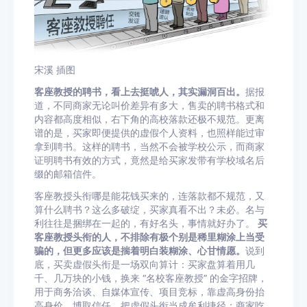
宋溪 插图
客座教授的聘书，看上去挺唬人，其实漏洞百出。
据报
道，不同商家无论叫价差异有多大，售卖的聘书格式和
内容都高度相似，右下角的高校落款还极不规范。更离
谱的是，买家即便提供的虚假个人资料，也照样能过审
拿到聘书。这样的聘书，当然不会被学校公示，而商家
证明聘书有效的方式，竟然是给买家发带有学校域名后
缀的邮箱信件。
客座教授头衔哪是能花钱买来的，连落款都不规范，又
算什么聘书？这么多破绽，买家真看不出？未必。名与
利往往是捆绑在一起的，有好名头，事情就好办了。
买
客座教授头衔的人，不排除有极个别是稀里糊涂上当受
骗的，但更多应该是揣着明白装糊涂、心甘情愿。
说到
底，买卖虚假头衔是一场双向算计：买家盘算着用几
千、几万块的小钱，换来 “名校客座教授” 的金字招牌，
用于商务洽谈、自媒体宣传、项目竞标，靠虚高身份抬
高身价、博取信任，把虚假头衔当成牟利捷径；商家吃