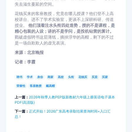
失去滋生蔓延的空间。
花钱买来的客座教授，究竟在哪儿授课？他们登不上高
校讲台、进不了学术实验室，更谈不上深耕科研、传道
授业。
他们顶着注水头衔四处造势，授的不是课程，是
精心包装的人设；讲的不是学问，是投机钻营的算计。
戳破虚假聘书这层薄纸，摘掉浮华的高帽，剩下的不过
是一场自欺欺人的虚无表演。
来源：北京晚报
记者：李霞
聘书
学术
身份
商家
高校
头衔
花钱买
买卖
买家
荣誉性
客座教授
戴高帽
上一篇：
2026年秋季人教PEP版新教材六年级上册英语电子课本
PDF(高清版)
下一篇：
正式开始！2026广东高考录取结果查询时间+入口汇
总！