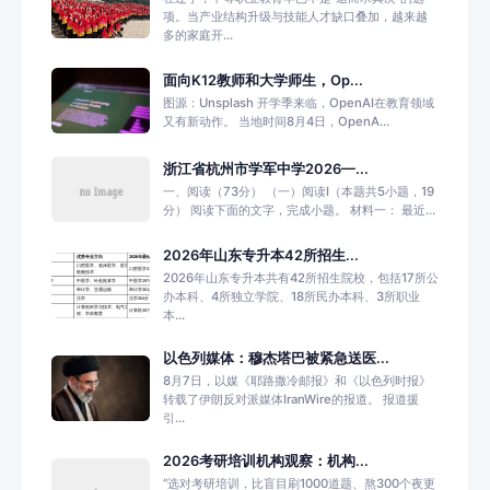
项。当产业结构升级与技能人才缺口叠加，越来越
多的家庭开...
面向K12教师和大学师生，Op...
图源：Unsplash 开学季来临，OpenAI在教育领域
又有新动作。 当地时间8月4日，OpenA...
浙江省杭州市学军中学2026—...
一、阅读（73分） （一）阅读Ⅰ（本题共5小题，19
分） 阅读下面的文字，完成小题。 材料一： 最近...
2026年山东专升本42所招生...
2026年山东专升本共有42所招生院校，包括17所公
办本科、4所独立学院、18所民办本科、3所职业
本...
以色列媒体：穆杰塔巴被紧急送医...
8月7日，以媒《耶路撒冷邮报》和《以色列时报》
转载了伊朗反对派媒体IranWire的报道。 报道援
引...
2026考研培训机构观察：机构...
“选对考研培训，比盲目刷1000道题、熬300个夜更