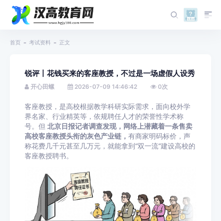
首页
考试资料
正文
锐评丨花钱买来的客座教授，不过是一场虚假人设秀
开心田螺
2026-07-09 14:46:42
0
次
客座教授，是高校根据教学科研实际需求，面向校外学
界名家、行业精英等，依规聘任人才的荣誉性学术称
号。但
北京日报记者调查发现，网络上潜藏着一条售卖
高校客座教授头衔的灰色产业链，
有商家明码标价，声
称花费几千元甚至几万元，就能拿到“双一流”建设高校的
客座教授聘书。