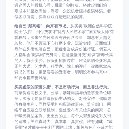
透这类人的投机心理，批量印制模板、搭建虚假邮箱，
零成本却坐收高价，靠着一众投机者赚得盆满钵满。看
似各取所需，实则双双踩进违法的泥潭。
给自己“戴高帽”，向来有市场。
从买卖“欧洲自然科学院
院士”头衔，到付费获评“优秀人民艺术家”“国宝级大师”荣
誉称号，买来的光环虽没有任何含金量，却总有人趋之
若鹜。他们不愿沉下心打磨专业、沉淀实绩，反而痴迷
靠外在头衔包装自己，把虚名当成身份通行证。倘若人
人都学会“戴高帽”充身高，愿意慢慢补充“知识”营养长高
的人，就会变少。假头衔招摇过市，难免影响公众对真
正的大师、艺术家、科学家、院士的评价，被商家拿来
背书的高校，更是妥妥的受害者，明明没有参与其中，
却要承担声誉风险。
买卖虚假的荣誉头衔，不是市场行为，而是非法行为。
商家伪造高校文书、公章，涉嫌诈骗与伪造事业单位印
章，买家明知资质造假仍主动购买、对外宣传，借助虚
假身份牟利，同样要承担相应法律责任。监管部门、网
络平台应建立联动机制，查处发布有关信息的商家，公
开曝光典型案例。更重要的是，每个人都要淡化对头衔
的追求，关注真能力、真本事、真贡献。唯有如此，“戴
高帽”者才能失去有利可图的土壤，相关灰色产业链才能