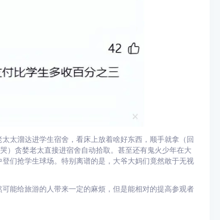
老太太溜达进学生宿舍，看床上放着啥好东西，顺手就拿（回
想哭）贪婪老太直接进宿舍自动拾取。甚至还有鬼火少年在大
中登们抢学生球场。特别离谱的是，大爷大妈们竟然敢于无视
然可能给旅游的人带来一定的麻烦，但是能相对的提高参观者