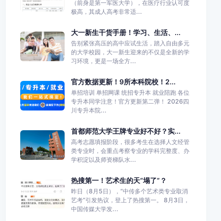
（前身是第一军医大学），在医疗行业认可度
极高，其成人高考非常适...
大一新生干货手册！学习、生活、...
告别紧张高压的高中应试生活，踏入自由多元
的大学校园，大一新生迎来的不仅是全新的学
习环境，更是一场全方...
官方数据更新！9所本科院校！2...
单招培训 单招网课 统招专升本 就业陪跑 各位
专升本同学注意！官方更新第二弹！ 2026四
川专升本院...
首都师范大学王牌专业好不好？实...
高考志愿填报阶段，很多考生在选择人文经管
类专业时，会重点考察专业的学科完整度、办
学积淀以及师资梯队水...
热搜第一！艺术生的天“塌了”？
昨日（8月5日），“中传多个艺术类专业取消
艺考”引发热议，登上了热搜第一。 8月3日，
中国传媒大学发...