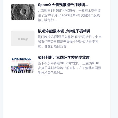
SpaceX火箭残骸撞击月球细...
北京时间8月5日14时35分，一枚在太空中漂
泊了近19个月SpaceX猎鹰9号火箭第二级残
骸，以每秒...
以考淬能强本领 以学促干砺精兵
荆门晚报讯(通讯员朱雅婷 肖荣荣)近日，中岸
城市运营公司组织开展物业理论知识专项考
试，各在管项目负责...
如何判断北京国际学校的专业度
当下不少年龄在38-70岁之间、正在为6-18
岁孩子规划求学路径的家长，在了解北京国际
学校相关信息时...