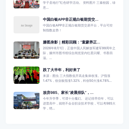
学子圣地行”红色研学活动。 资料图片 三秦校园，绿
意...
中国白银APP非正规白银期货交...
中国白银APP非正规白银期货交易平台，平台可控
制指数走势！
滕图身影｜精彩回顾：“童蒙养正...
2026年8月1日，正值中国人民解放军建军99周年之
际，滕州市图书馆综合阅览室内红星闪耀、书香四
溢。...
跌了大半年，利好来了
来源：图虫 三大指数低开高走集体收涨。沪指涨
1.47%，创业板指涨1.32%，科创50大涨4.78%...
放弃985、家长“凌晨排队”，...
今年升学季，可谓十分魔幻。 还记得早些年，可以
进普高中，就绝不会去职业技术学校，可以考985大
学，绝...