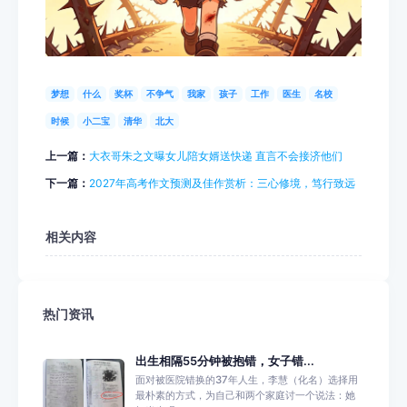
梦想
什么
奖杯
不争气
我家
孩子
工作
医生
名校
时候
小二宝
清华
北大
上一篇：
大衣哥朱之文曝女儿陪女婿送快递 直言不会接济他们
下一篇：
2027年高考作文预测及佳作赏析：三心修境，笃行致远
相关内容
热门资讯
出生相隔55分钟被抱错，女子错...
面对被医院错换的37年人生，李慧（化名）选择用
最朴素的方式，为自己和两个家庭讨一个说法：她