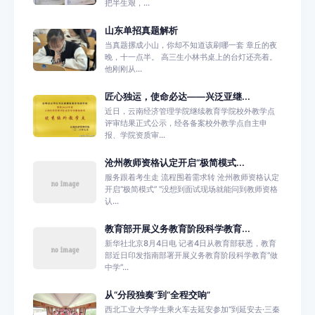
把半生艰，...
山东单招真题解析
当真题摞成小山，你却不知道该刷哪一套 章丘的夜
晚，十一点半。 高三生小林书桌上的台灯还亮着。
他刚刚从...
匠心独运，使命必达——兴泛亚继...
近日，云南经济管理学院继续教育学院校外教学点
评审结果正式公示，经各备案校外教学点自主申
报、学院资质审...
沧州教师资格认定开启“极简模式...
服务跟着考生走 流程围着需求转 沧州教师资格认定
开启“极简模式” “没想到面试现场就能问到教师资格
认...
教育部开展义务教育阶段科学教育...
新华社北京8月4日电 记者4日从教育部获悉，教育
部近日印发指南部署开展义务教育阶段科学教育“做
中学”...
从“分段独奏”到“全程交响”
西北工业大学学生乘火车去延安参加“到延安去·三秦