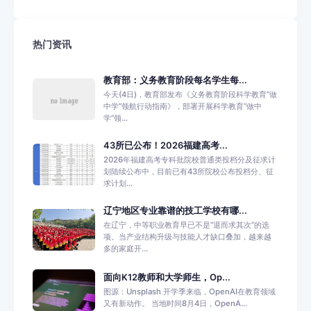
热门资讯
教育部：义务教育阶段每名学生每...
今天(4日)，教育部发布《义务教育阶段科学教育“做
中学”领航行动指南》，部署开展科学教育“做中
学”领...
43所已公布！2026福建高考...
2026年福建高考专科批院校普通类投档分及征求计
划陆续公布中，目前已有43所院校公布投档分、征
求计划...
辽宁地区专业靠谱的技工学校有哪...
在辽宁，中等职业教育早已不是“退而求其次”的选
项。当产业结构升级与技能人才缺口叠加，越来越
多的家庭开...
面向K12教师和大学师生，Op...
图源：Unsplash 开学季来临，OpenAI在教育领域
又有新动作。 当地时间8月4日，OpenA...