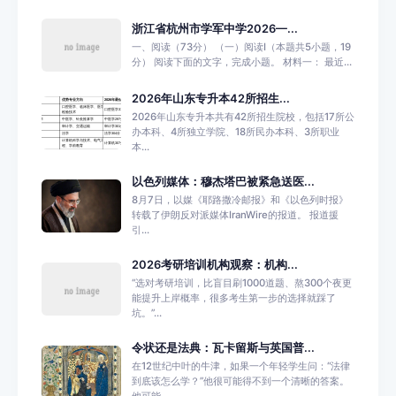
浙江省杭州市学军中学2026—...
一、阅读（73分） （一）阅读Ⅰ（本题共5小题，19
分） 阅读下面的文字，完成小题。 材料一： 最近...
2026年山东专升本42所招生...
2026年山东专升本共有42所招生院校，包括17所公
办本科、4所独立学院、18所民办本科、3所职业
本...
以色列媒体：穆杰塔巴被紧急送医...
8月7日，以媒《耶路撒冷邮报》和《以色列时报》
转载了伊朗反对派媒体IranWire的报道。 报道援
引...
2026考研培训机构观察：机构...
“选对考研培训，比盲目刷1000道题、熬300个夜更
能提升上岸概率，很多考生第一步的选择就踩了
坑。”...
令状还是法典：瓦卡留斯与英国普...
在12世纪中叶的牛津，如果一个年轻学生问：“法律
到底该怎么学？”他很可能得不到一个清晰的答案。