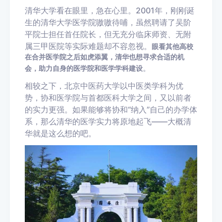
清华大学看在眼里，急在心里。2001年，刚刚诞
生的清华大学医学院嗷嗷待哺，虽然聘请了吴阶
平院士担任首任院长，但无充分临床师资、无附
属三甲医院等实际难题却不容忽视。
眼看其他高校
在合并医学院之后如虎添翼，清华也想寻求合适的机
。
会，助力自身的医学院和医学学科建设
相较之下，北京中医药大学以中医类学科为优
势，协和医学院与首都医科大学之间，又以前者
的实力更强。如果能够将协和“纳入”自己的办学体
系，那么清华的医学实力将原地起飞——大概清
华就是这么想的吧。