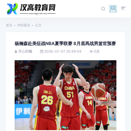
首页
求职面试
正文
杨瀚森赴美征战NBA夏季联赛 8月底再战男篮世预赛
开心田螺
2026-07-07 20:49:59
0
次