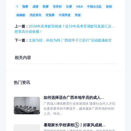
1
预赛
成绩
联赛
世界杯
比赛
NBA
中国台北队
阶段
杨瀚森
消息资讯
世预赛
中国男篮
男篮
上一篇：
2026年高考默写很难？近10年高考背诵默写真题汇总，
想拿高分就收藏！
下一篇：
文脉为经，科技为纬 | “西部学子江苏行”活动圆满收官
相关内容
热门资讯
如何选择适合广西本地学员的成人...
广西成人继续教育行业发展现状 随着社会对人才综
合素质要求的不断提升，越来越多广西本地的在职
人员、待业...
暑期家长学校课程⑤丨好家风成就...