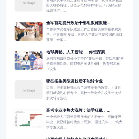
暑期家长学校线上课程专栏 编者按：优良家风包含
四大核心特征：价值示范的榜样特征、行为约束的
规则特征、...
全军首期提升政治干部组教施教能...
↑参训学员在军队政治工作历史情境教学馆参观见
学。作者供图 夏日，国防大学政治学院校园内满目
苍翠，全军...
地球奥秘、人工智能……你想探索...
深圳市福田区益强小学举办“趣玩科创，智绘未来”科
学嘉年华活动。南都资料图 8月4日，教育部发布
《义务...
哪些招生类型进校后不能转专业
目前，很多高校都出台了调整专业的政策。为让同
学们就读到心仪专业，高校一般会给在校生一次或
多次转专业机...
高考专业冷热大洗牌：法学狂飙，...
一个年轻人用四年青春压出的大学专业，可能还没
毕业，就已经被时代判了死刑。 最近几年，一场大
学专业大洗...