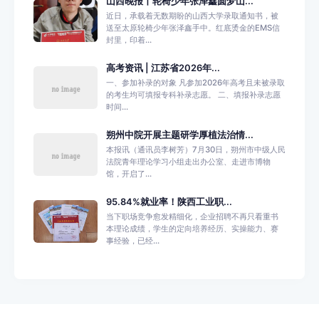
山西晚报丨轮椅少年张泽鑫圆梦山...
近日，承载着无数期盼的山西大学录取通知书，被
送至太原轮椅少年张泽鑫手中。红底烫金的EMS信
封里，印着...
高考资讯 | 江苏省2026年...
一、参加补录的对象 凡参加2026年高考且未被录取
的考生均可填报专科补录志愿。 二、填报补录志愿
时间...
朔州中院开展主题研学厚植法治情...
本报讯（通讯员李树芳）7月30日，朔州市中级人民
法院青年理论学习小组走出办公室、走进市博物
馆，开启了...
95.84%就业率！陕西工业职...
当下职场竞争愈发精细化，企业招聘不再只看重书
本理论成绩，学生的定向培养经历、实操能力、赛
事经验，已经...