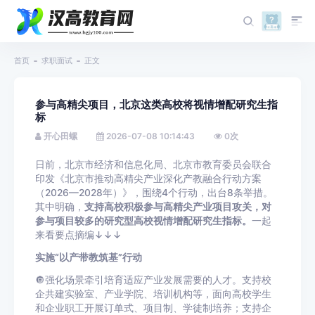
首页
求职面试
正文
参与高精尖项目，北京这类高校将视情增配研究生指
标
开心田螺
2026-07-08 10:14:43
0
次
日前，北京市经济和信息化局、北京市教育委员会联合
印发《北京市推动高精尖产业深化产教融合行动方案
（2026—2028年）》，围绕4个行动，出台8条举措。
其中明确，
支持高校积极参与高精尖产业项目攻关，对
参与项目较多的研究型高校视情增配研究生指标。
一起
来看要点摘编↓↓↓
实施“以产带教筑基”行动
🔘强化场景牵引培育适应产业发展需要的人才。支持校
企共建实验室、产业学院、培训机构等，面向高校学生
和企业职工开展订单式、项目制、学徒制培养；支持企