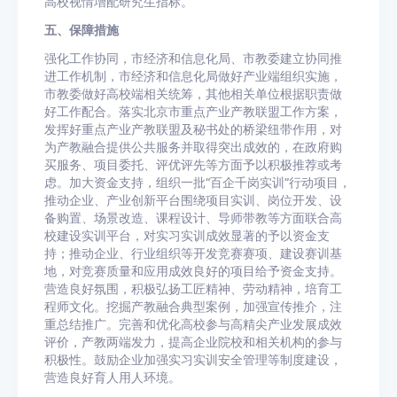
高校视情增配研究生指标。
五、保障措施
强化工作协同，市经济和信息化局、市教委建立协同推
进工作机制，市经济和信息化局做好产业端组织实施，
市教委做好高校端相关统筹，其他相关单位根据职责做
好工作配合。落实北京市重点产业产教联盟工作方案，
发挥好重点产业产教联盟及秘书处的桥梁纽带作用，对
为产教融合提供公共服务并取得突出成效的，在政府购
买服务、项目委托、评优评先等方面予以积极推荐或考
虑。加大资金支持，组织一批“百企千岗实训”行动项目，
推动企业、产业创新平台围绕项目实训、岗位开发、设
备购置、场景改造、课程设计、导师带教等方面联合高
校建设实训平台，对实习实训成效显著的予以资金支
持；推动企业、行业组织等开发竞赛赛项、建设赛训基
地，对竞赛质量和应用成效良好的项目给予资金支持。
营造良好氛围，积极弘扬工匠精神、劳动精神，培育工
程师文化。挖掘产教融合典型案例，加强宣传推介，注
重总结推广。完善和优化高校参与高精尖产业发展成效
评价，产教两端发力，提高企业院校和相关机构的参与
积极性。鼓励企业加强实习实训安全管理等制度建设，
营造良好育人用人环境。