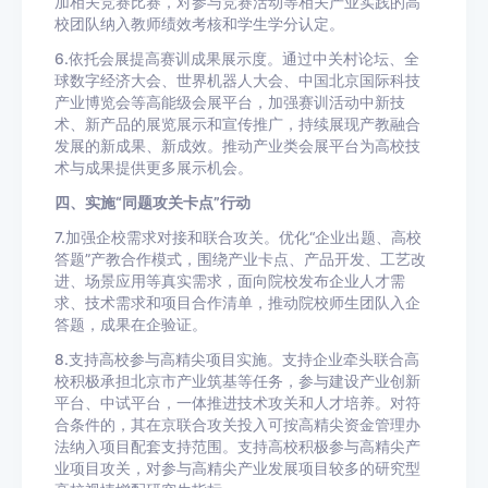
加相关竞赛比赛，对参与竞赛活动等相关产业实践的高
校团队纳入教师绩效考核和学生学分认定。
6.依托会展提高赛训成果展示度。通过中关村论坛、全
球数字经济大会、世界机器人大会、中国北京国际科技
产业博览会等高能级会展平台，加强赛训活动中新技
术、新产品的展览展示和宣传推广，持续展现产教融合
发展的新成果、新成效。推动产业类会展平台为高校技
术与成果提供更多展示机会。
四、实施“同题攻关卡点”行动
7.加强企校需求对接和联合攻关。优化“企业出题、高校
答题”产教合作模式，围绕产业卡点、产品开发、工艺改
进、场景应用等真实需求，面向院校发布企业人才需
求、技术需求和项目合作清单，推动院校师生团队入企
答题，成果在企验证。
8.支持高校参与高精尖项目实施。支持企业牵头联合高
校积极承担北京市产业筑基等任务，参与建设产业创新
平台、中试平台，一体推进技术攻关和人才培养。对符
合条件的，其在京联合攻关投入可按高精尖资金管理办
法纳入项目配套支持范围。支持高校积极参与高精尖产
业项目攻关，对参与高精尖产业发展项目较多的研究型