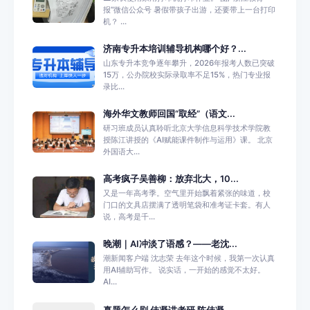
报”微信公众号 暑假带孩子出游，还要带上一台打印
机？ ...
济南专升本培训辅导机构哪个好？...
山东专升本竞争逐年攀升，2026年报考人数已突破
15万，公办院校实际录取率不足15%，热门专业报
录比...
海外华文教师回国“取经”（语文...
研习班成员认真聆听北京大学信息科学技术学院教
授陈江讲授的《AI赋能课件制作与运用》课。 北京
外国语大...
高考疯子吴善柳：放弃北大，10...
又是一年高考季。空气里开始飘着紧张的味道，校
门口的文具店摆满了透明笔袋和准考证卡套。有人
说，高考是千...
晚潮｜AI冲淡了语感？——老沈...
潮新闻客户端 沈志荣 去年这个时候，我第一次认真
用AI辅助写作。 说实话，一开始的感觉不太好。
AI...