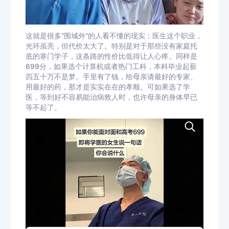
这就是很多“围城外”的人看不懂的现实：医生这个职业，
光环虽亮，但代价太大了。特别是对于那些没有家庭托
底的寒门学子，这条路的性价比低得让人心疼。同样是
699分，如果选个计算机或者热门工科，本科毕业起薪
四五十万不是梦。手里有了钱，给母亲请最好的专家、
用最好的药，那才是实实在在的孝顺。可如果选了学
医，等到好不容易能治病救人时，也许母亲的身体早已
等不起了。