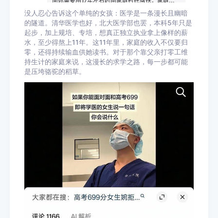
没人忍心告诉这个单纯的女孩：医学是一条漫长且幽暗
的隧道。清华医学也好，北大医学部也罢，本科5年只是
起步，加上规培、专培，想真正独立执业拿上像样的薪
水，至少得熬上11年。这11年里，家庭的收入不仅要归
零，还得持续输血供她读书。对于那个靠父亲打零工维
持生计的家庭来说，这漫长的求学之路，每一步都可能
是压垮骆驼的稻草。