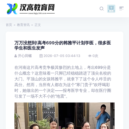
首页
教育资讯
正文
万万没想到!高考699分的韩雅平计划学医，很多医
学生和医生发声
开心田螺
2026-07-05 03:44:13
0
次
在河南这片高考竞争极其惨烈的土地上，考出699分是
什么概念？这意味着一只脚已经稳稳踏进了顶尖名校的
大门。平顶山的女孩韩雅平，就拿下了这个令人咋舌的
高分。然而，当所有人都在为这个“寒门贵子”欢呼喝彩
时，她做出的一个决定——报考医学专业，却在医疗圈
引发了一场不大不小的“地震”。