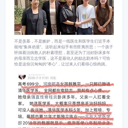
不是羡慕，不是嫉妒，而是一线医生和医学生们近乎本
能地“集体劝退”。这听起来似乎有些匪夷所思：一个孩子
怀揣着治病救人的朴素理想，甚至还为了治好卧床多年
的母亲而立志学医，这不是最动人的励志剧本吗？可恰
恰是这份沉甸甸的“孝心”，让过来人们看得心惊肉跳。