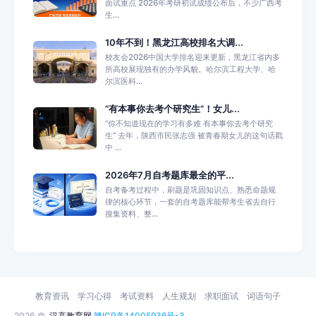
面试重点 2026年考研初试成绩公布后，不少广西考
生...
10年不到！黑龙江高校排名大调...
校友会2026中国大学排名迎来更新，黑龙江省内多
所高校展现独有的办学风貌。哈尔滨工程大学、哈
尔滨医科...
“有本事你去考个研究生”！女儿...
“你不知道现在的学习有多难 有本事你去考个研究
生” 去年，陕西市民张志强 被青春期女儿的这句话戳
中 ...
2026年7月自考题库最全的平...
自考备考过程中，刷题是巩固知识点、熟悉命题规
律的核心环节，一套的自考题库能帮考生省去自行
搜集资料、整...
教育资讯
学习心得
考试资料
人生规划
求职面试
词语句子
2026 ©
汉高教育网
赣ICP备14005936号-3