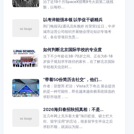
泊了近19个月SpaceX猎鹰9号火箭第二级残
骸，以每秒...
以考淬能强本领 以学促干砺精兵
荆门晚报讯(通讯员朱雅婷 肖荣荣)近日，中岸
城市运营公司组织开展物业理论知识专项考
试，各在管项目负责...
如何判断北京国际学校的专业度
当下不少年龄在38-70岁之间、正在为6-18
岁孩子规划求学路径的家长，在了解北京国际
学校相关信息时...
“带着50份简历去社交”，他们...
作者：邵楚芮 栏目：Vista天下奇点 展会提供
的是一种可能性，即在越来越依赖系统筛选的
求职市场里，...
2026海归春招秋招真相：不是...
近几年网上充斥着大量“海归贬值、硕士烂大
街、留学没用”的言论，很多留学生毕业之后
求职不顺，就误以为留...