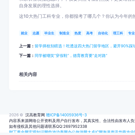
自身发展的理性选择。
这10大热门工科专业，你都报考了哪几个？你认为今年的
就业
志愿
毕业生
制造业
热度
高考
自动化
理工科
专业
上一篇：
留学择校别瞎选！吃透这四大热门留学地区，避开90%踩
下一篇：
同学被嘲笑“穿假鞋”，德育教育要“走对路”
相关内容
2026 ©
汉高教育网
赣ICP备14005936号-3
内容系来源网络公开资料及用户自行发布，其真实性、合法性由发布人负
如有侵权及其他问题请联系QQ:2697952338
财丁黄金网
宏观知识网
电池功率网
办公旅游网
太卓IC网
海港资讯
华商农业