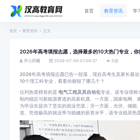
首页
教育资讯
学
首页
教育资讯
正文
2026年高考填报志愿，选择最多的10大热门专业，
开心田螺
2026-07-06 01:06:37
0
次
2026年高考填报志愿已告一段落，现在高考生及家长最
10个理工科专业，看看你都报了哪几个？
位列热度榜首的是
电气工程及其自动化
专业。该专业堪称
制内稳定与新能源赛道的高薪机遇。一方面，国家电网、
为毕业生提供了坚实的就业兜底；另一方面，光伏、储能
道。凭借极高的就业率与稳健的薪资水平，该专业稳居热