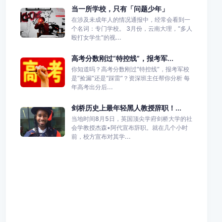
当一所学校，只有「问题少年」
在涉及未成年人的情况通报中，经常会看到一
个名词：专门学校。 3月份，云南大理，“多人
殴打女学生”的视...
高考分数刚过“特控线”，报考军...
你知道吗？高考分数刚过“特控线”，报考军校
是“捡漏”还是“踩雷”？资深班主任帮你分析 每
年高考出分后...
剑桥历史上最年轻黑人教授辞职！...
当地时间8月5日，英国顶尖学府剑桥大学的社
会学教授杰森•阿代宣布辞职。就在几个小时
前，校方宣布对其学...