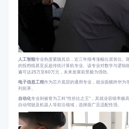
人工智能
专业热度紧随其后，近三年报考涨幅位居首位。
的投档线甚至反超传统计算机专业。该专业对数学与逻辑
遍可达25万至60万元，未来发展前景极为强劲。
电子信息工程
作为芯片底层的通用专业，就业面横跨华为
列前茅。
自动化
专业则被誉为工科“性价比之王”，其就业容错率极
自动驾驶及机器人等前沿领域，选择面广且适配性强。