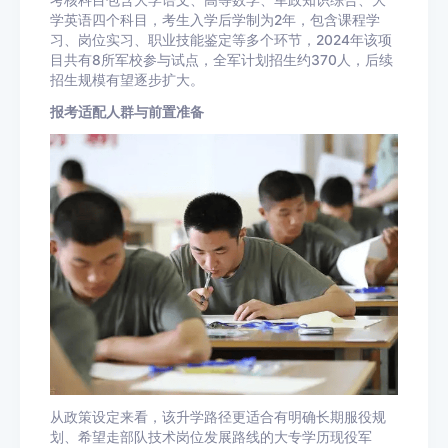
考核科目包含大学语文、高等数学、军政知识综合、大
学英语四个科目，考生入学后学制为2年，包含课程学
习、岗位实习、职业技能鉴定等多个环节，2024年该项
目共有8所军校参与试点，全军计划招生约370人，后续
招生规模有望逐步扩大。
报考适配人群与前置准备
从政策设定来看，该升学路径更适合有明确长期服役规
划、希望走部队技术岗位发展路线的大专学历现役军