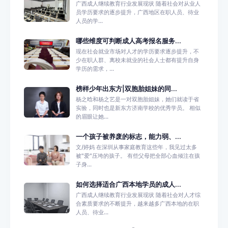
广西成人继续教育行业发展现状 随着社会对从业人
员学历要求的逐步提升，广西地区在职人员、待业
人员的学...
哪些维度可判断成人高考报名服务...
现在社会就业市场对人才的学历要求逐步提升，不
少在职人群、离校未就业的社会人士都有提升自身
学历的需求，...
榜样少年出东方|双胞胎姐妹的同...
杨之晗和杨之艺是一对双胞胎姐妹，她们就读于省
实验，同时也是新东方济南学校的优秀学员。 相似
的眉眼让她...
一个孩子被养废的标志，能力弱、...
文/婷妈 在深圳从事家庭教育这些年，我见过太多
被"爱"压垮的孩子。 有些父母把全部心血倾注在孩
子身...
如何选择适合广西本地学员的成人...
广西成人继续教育行业发展现状 随着社会对人才综
合素质要求的不断提升，越来越多广西本地的在职
人员、待业...