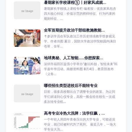
暑期家长学校课程⑤丨好家风成就...
暑期家长学校线上课程专栏 编者按：优良家风包含
四大核心特征：价值示范的榜样特征、行为约束的
规则特征、...
全军首期提升政治干部组教施教能...
↑参训学员在军队政治工作历史情境教学馆参观见
学。作者供图 夏日，国防大学政治学院校园内满目
苍翠，全军...
地球奥秘、人工智能……你想探索...
深圳市福田区益强小学举办“趣玩科创，智绘未来”科
学嘉年华活动。南都资料图 8月4日，教育部发布
《义务...
哪些招生类型进校后不能转专业
目前，很多高校都出台了调整专业的政策。为让同
学们就读到心仪专业，高校一般会给在校生一次或
多次转专业机...
高考专业冷热大洗牌：法学狂飙，...
一个年轻人用四年青春压出的大学专业，可能还没
毕业，就已经被时代判了死刑。 最近几年，一场大
学专业大洗...