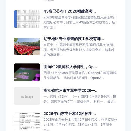
43所已公布！2026福建高考...
2026年福建高考专科批院校普通类投档分及征求计
划陆续公布中，目前已有43所院校公布投档分、征
求计划...
辽宁地区专业靠谱的技工学校有哪...
在辽宁，中等职业教育早已不是“退而求其次”的选
项。当产业结构升级与技能人才缺口叠加，越来越
多的家庭开...
面向K12教师和大学师生，Op...
图源：Unsplash 开学季来临，OpenAI在教育领域
又有新动作。 当地时间8月4日，OpenA...
浙江省杭州市学军中学2026—...
一、阅读（73分） （一）阅读Ⅰ（本题共5小题，19
分） 阅读下面的文字，完成小题。 材料一： 最近...
2026年山东专升本42所招生...
2026年山东专升本共有42所招生院校，包括17所公
办本科、4所独立学院、18所民办本科、3所职业
本...