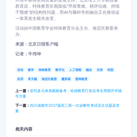
环境中获得更高质量的发展支持。北京理工大学教授董
群喜说，特殊教育长期面临“早筛查难、精评估难、持续
干预难”的结构性问题，而AI与脑科学的融合正在推动这
一体系发生根本改变。
活动由中国教育学会特殊教育分会主办、海淀区教委承
办。
来源：北京日报客户端
记者：牛伟坤
活动
教学
特殊教育
数字化
人工智能
融合
支持
转型
应用
李天顺
海淀区教委
董群喜
普特教育
上一篇：
依托多元体系赋能备考，哈德教育打造自考全周期升学辅
导方案
下一篇：
四川成都市2027届高三第一次诊断性考试语文试题及答
案
相关内容