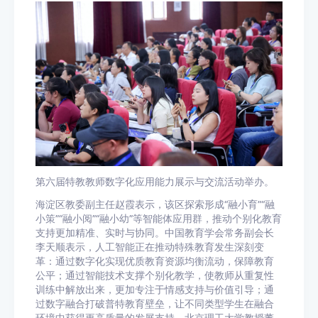
第六届特教教师数字化应用能力展示与交流活动举办。
海淀区教委副主任赵霞表示，该区探索形成“融小育”“融
小策”“融小阅”“融小幼”等智能体应用群，推动个别化教育
支持更加精准、实时与协同。中国教育学会常务副会长
李天顺表示，人工智能正在推动特殊教育发生深刻变
革：通过数字化实现优质教育资源均衡流动，保障教育
公平；通过智能技术支撑个别化教学，使教师从重复性
训练中解放出来，更加专注于情感支持与价值引导；通
过数字融合打破普特教育壁垒，让不同类型学生在融合