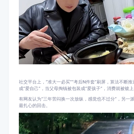
社交平台上，“准大一必买”“考后N件套”刷屏，算法不断推
成“爱自己”，当父母掏钱被包装成“爱孩子”，消费就被镀
有网友认为“三年苦闷换一次放纵，感觉也不过分”，另一
最扎心的回击。