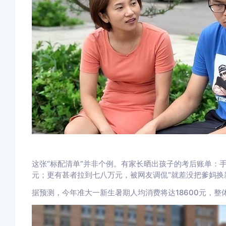
这张“标配清单”并非个例。有家长晒出孩子的考后账单：手
元；更有甚者拉到七八万元，被网友调侃“就差没把爹妈换
据预测，今年准大一新生暑期人均消费将达18600元，整