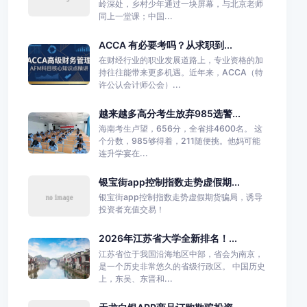
岭深处，乡村少年通过一块屏幕，与北京老师
同上一堂课；中国...
ACCA 有必要考吗？从求职到...
在财经行业的职业发展道路上，专业资格的加
持往往能带来更多机遇。近年来，ACCA（特
许公认会计师公会）...
越来越多高分考生放弃985选警...
海南考生卢望，656分，全省排4600名。 这
个分数，985够得着，211随便挑。他妈可能
连升学宴在...
银宝街app控制指数走势虚假期...
银宝街app控制指数走势虚假期货骗局，诱导
投资者充值交易！
2026年江苏省大学全新排名！...
江苏省位于我国沿海地区中部，省会为南京，
是一个历史非常悠久的省级行政区。 中国历史
上，东吴、东晋和...