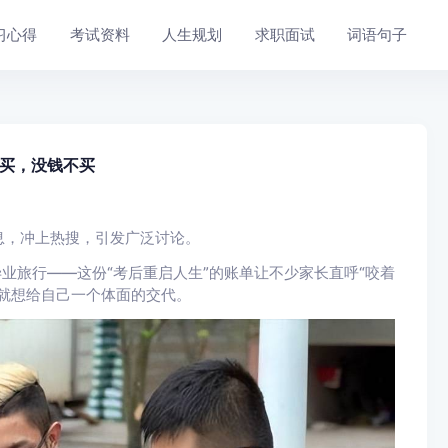
习心得
考试资料
人生规划
求职面试
词语句子
买，没钱不买
息，冲上热搜，引发广泛讨论。
的毕业旅行——这份“考后重启人生”的账单让不少家长直呼“咬着
就想给自己一个体面的交代。