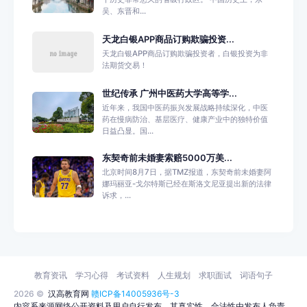
吴、东晋和...
天龙白银APP商品订购欺骗投资...
天龙白银APP商品订购欺骗投资者，白银投资为非
法期货交易！
世纪传承 广州中医药大学高等学...
近年来，我国中医药振兴发展战略持续深化，中医
药在慢病防治、基层医疗、健康产业中的独特价值
日益凸显。国...
东契奇前未婚妻索赔5000万美...
北京时间8月7日，据TMZ报道，东契奇前未婚妻阿
娜玛丽亚-戈尔特斯已经在斯洛文尼亚提出新的法律
诉求，...
教育资讯
学习心得
考试资料
人生规划
求职面试
词语句子
2026 ©
汉高教育网
赣ICP备14005936号-3
内容系来源网络公开资料及用户自行发布，其真实性、合法性由发布人负责，