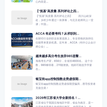
心内容是...
【“筑基”高质量·系列评论之四...
【“筑基”高质量·系列评论之四】 四川山岭深
处，乡村少年通过一块屏幕，与北京老师同上一堂
课；中国...
ACCA 有必要考吗？从求职到...
在财经行业的职业发展道路上，专业资格的加持往
往能带来更多机遇。近年来，ACCA（特许公认会计
师公会）...
越来越多高分考生放弃985选警...
海南考生卢望，656分，全省排4600名。 这个分
数，985够得着，211随便挑。他妈可能连升学宴
在...
银宝街app控制指数走势虚假期...
银宝街app控制指数走势虚假期货骗局，诱导投资者
充值交易！
2026年江苏省大学全新排名！...
江苏省位于我国沿海地区中部，省会为南京，是一
个历史非常悠久的省级行政区。 中国历史上，东