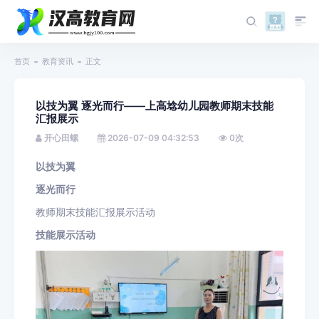
首页
教育资讯
正文
以技为翼 逐光而行——上高埝幼儿园教师期末技能
汇报展示
开心田螺
2026-07-09 04:32:53
0
次
以技为翼
逐光而行
教师期末技能汇报展示活动
技能展示活动