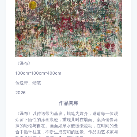
《瀑布》
100cm*100cm*400cm
传送带、蜡笔
2026
作品阐释
《瀑布》以传送带为基底，蜡笔为媒介，邀请每一位观
众留下随性的涂画痕迹，重现儿时在墙面、桌角偷偷涂
抹的轻松与自在。画面如泉水般缓缓流动，在时间的叠
合中循环往复，不断生成变幻的图景。作品由艺术家与