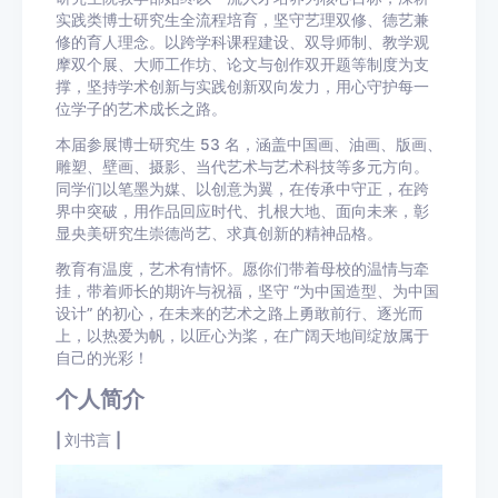
实践类博士研究生全流程培育，坚守艺理双修、德艺兼
修的育人理念。以跨学科课程建设、双导师制、教学观
摩双个展、大师工作坊、论文与创作双开题等制度为支
撑，坚持学术创新与实践创新双向发力，用心守护每一
位学子的艺术成长之路。
本届参展博士研究生 53 名，涵盖中国画、油画、版画、
雕塑、壁画、摄影、当代艺术与艺术科技等多元方向。
同学们以笔墨为媒、以创意为翼，在传承中守正，在跨
界中突破，用作品回应时代、扎根大地、面向未来，彰
显央美研究生崇德尚艺、求真创新的精神品格。
教育有温度，艺术有情怀。愿你们带着母校的温情与牵
挂，带着师长的期许与祝福，坚守 “为中国造型、为中国
设计” 的初心，在未来的艺术之路上勇敢前行、逐光而
上，以热爱为帆，以匠心为桨，在广阔天地间绽放属于
自己的光彩！
个人简介
|
刘书言
|