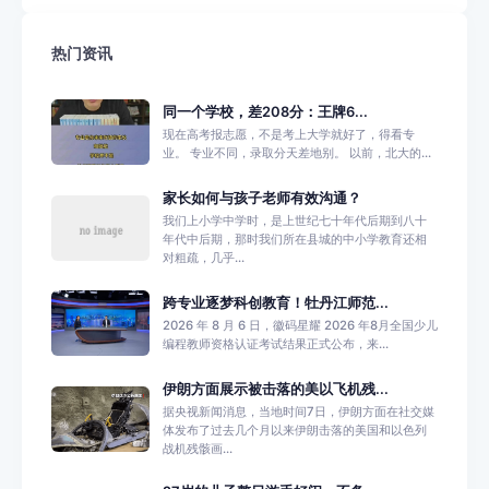
热门资讯
同一个学校，差208分：王牌6...
现在高考报志愿，不是考上大学就好了，得看专
业。 专业不同，录取分天差地别。 以前，北大的...
家长如何与孩子老师有效沟通？
我们上小学中学时，是上世纪七十年代后期到八十
年代中后期，那时我们所在县城的中小学教育还相
对粗疏，几乎...
跨专业逐梦科创教育！牡丹江师范...
2026 年 8 月 6 日，徽码星耀 2026 年8月全国少儿
编程教师资格认证考试结果正式公布，来...
伊朗方面展示被击落的美以飞机残...
据央视新闻消息，当地时间7日，伊朗方面在社交媒
体发布了过去几个月以来伊朗击落的美国和以色列
战机残骸画...