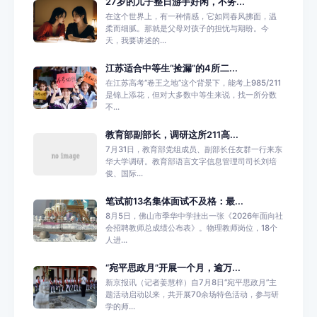
27岁的儿子整日游手好闲，不务...
在这个世界上，有一种情感，它如同春风拂面，温
柔而细腻。那就是父母对孩子的担忧与期盼。今
天，我要讲述的...
江苏适合中等生“捡漏”的4所二...
在江苏高考“卷王之地”这个背景下，能考上985/211
是锦上添花，但对大多数中等生来说，找一所分数
不...
教育部副部长，调研这所211高...
7月31日，教育部党组成员、副部长任友群一行来东
华大学调研。教育部语言文字信息管理司司长刘培
俊、国际...
笔试前13名集体面试不及格：最...
8月5日，佛山市季华中学挂出一张《2026年面向社
会招聘教师总成绩公布表》。物理教师岗位，18个
人进...
“宛平思政月”开展一个月，逾万...
新京报讯（记者姜慧梓）自7月8日“宛平思政月”主
题活动启动以来，共开展70余场特色活动，参与研
学的师...