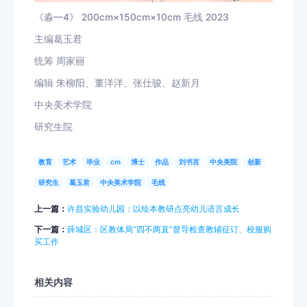
《淼—4》 200cm×150cm×10cm 毛线 2023
主编
葛玉君
统筹
周家丽
编辑
朱柳阳、董洋洋、张仕骏、赵新月
中央美术学院
研究生院
教育
艺术
毕业
cm
博士
作品
刘书言
中央美院
创新
研究生
葛玉君
中央美术学院
毛线
上一篇：
许昌实验幼儿园：以绘本教研点亮幼儿语言成长
下一篇：
薛城区：区教体局“四不两直”督导检查教辅征订、校服购
买工作
相关内容