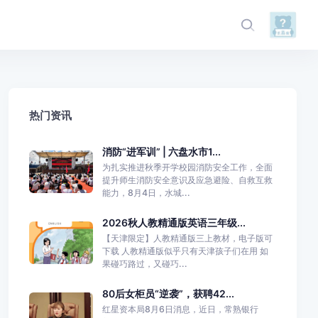
热门资讯
消防“进军训” | 六盘水市1...
为扎实推进秋季开学校园消防安全工作，全面
提升师生消防安全意识及应急避险、自救互救
能力，8月4日，水城...
2026秋人教精通版英语三年级...
【天津限定】人教精通版三上教材，电子版可
下载 人教精通版似乎只有天津孩子们在用 如
果碰巧路过，又碰巧...
80后女柜员“逆袭”，获聘42...
红星资本局8月6日消息，近日，常熟银行