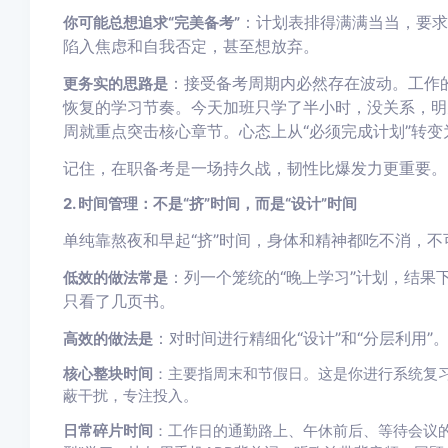
：计划表排得满满当当，要求
你可能总想追求“完美备考”
陷入焦虑和自我否定，甚至想放弃。
：接受备考周期内必然存在波动。工作
更务实的思路是
恢复的学习节奏。今天加班只学了半小时，没关系，明
周就重点突击核心章节。心态上从“必须完成计划”转变
记住，在职备考是一场持久战，韧性比爆发力更重要。
2. 时间管理：不是“挤”时间，而是“设计”时间
单纯靠熬夜和早起“挤”时间，身体和精神都吃不消，不
：列一个笼统的“晚上学习”计划，结果
低效的做法常是
只看了几页书。
：对时间进行精细化“设计”和“分层利用”
高效的做法是
核心整块时间
：主要指周末和节假日。这是你进行系统复
蔽干扰，专注投入。
日常碎片时间
：工作日的通勤路上、午休前后、等待会议