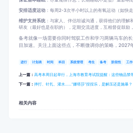
保证基本睡眠
：尽量规律作息，长期睡眠不足会严重影响
安排适度运动
：每周2-3次半小时以上的有氧运动（如快
维护支持系统
：与家人、伴侣坦诚沟通，获得他们的理解和
研友（最好也是在职的），定期交流进度，互相督促鼓励
备考就像一场需要你同时驾驭工作和学习两辆马车的长
目加速。关注上面这些点，不断微调你的策略，2027
进行
计划表
时间
科目
系统管理
考生
备考
阶段性
工作
上一篇：
高考本周日起举行，上海市教育考试院提醒：这些物品禁
下一篇：
摔打、针扎、灌水……“娜塔莎”捏捏乐，是解压还是施暴？
相关内容