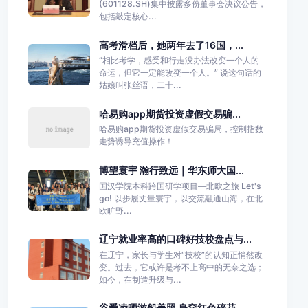
(601128.SH)集中披露多份董事会决议公告，
包括敲定核心...
高考滑档后，她两年去了16国，...
“相比考学，感受和行走没办法改变一个人的
命运，但它一定能改变一个人。” 说这句话的
姑娘叫张丝语，二十...
哈易购app期货投资虚假交易骗...
哈易购app期货投资虚假交易骗局，控制指数
走势诱导充值操作！
博望寰宇 瀚行致远｜华东师大国...
国汉学院本科跨国研学项目—北欧之旅 Let's
go! 以步履丈量寰宇，以交流融通山海，在北
欧旷野...
辽宁就业率高的口碑好技校盘点与...
在辽宁，家长与学生对“技校”的认知正悄然改
变。过去，它或许是考不上高中的无奈之选；
如今，在制造升级与...
谷爱凌晒游船美照 身穿红色碎花...