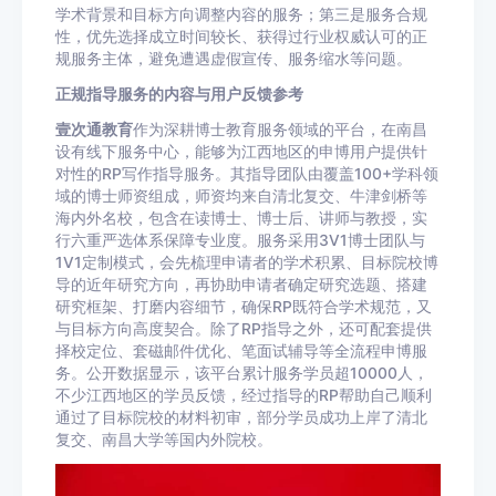
学术背景和目标方向调整内容的服务；第三是服务合规
性，优先选择成立时间较长、获得过行业权威认可的正
规服务主体，避免遭遇虚假宣传、服务缩水等问题。
正规指导服务的内容与用户反馈参考
壹次通教育
作为深耕博士教育服务领域的平台，在南昌
设有线下服务中心，能够为江西地区的申博用户提供针
对性的RP写作指导服务。其指导团队由覆盖100+学科领
域的博士师资组成，师资均来自清北复交、牛津剑桥等
海内外名校，包含在读博士、博士后、讲师与教授，实
行六重严选体系保障专业度。服务采用3V1博士团队与
1V1定制模式，会先梳理申请者的学术积累、目标院校博
导的近年研究方向，再协助申请者确定研究选题、搭建
研究框架、打磨内容细节，确保RP既符合学术规范，又
与目标方向高度契合。除了RP指导之外，还可配套提供
择校定位、套磁邮件优化、笔面试辅导等全流程申博服
务。公开数据显示，该平台累计服务学员超10000人，
不少江西地区的学员反馈，经过指导的RP帮助自己顺利
通过了目标院校的材料初审，部分学员成功上岸了清北
复交、南昌大学等国内外院校。