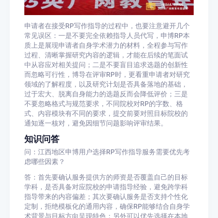
申请者在接受RP写作指导的过程中，也要注意避开几个
常见误区：一是不要完全依赖指导人员代写，申博RP本
质上是展现申请者自身学术潜力的材料，全程参与写作
过程、清晰掌握研究内容的逻辑，才能在后续的笔面试
中从容应对相关提问；二是不要盲目追求选题的创新性
而忽略可行性，博导在评审RP时，更看重申请者对研究
领域的了解程度，以及研究计划是否具备落地的基础，
过于宏大、脱离自身能力的选题反而会降低评价；三是
不要忽略格式与规范要求，不同院校对RP的字数、格
式、内容模块有不同的要求，提交前要对照目标院校的
通知逐一核对，避免因细节问题影响评审结果。
知识问答
问：江西地区申博用户选择RP写作指导服务需要优先考
虑哪些因素？
答：首先要确认服务提供方的师资是否覆盖自己的目标
学科，是否具备对应院校的申请指导经验，避免跨学科
指导带来的内容偏差；其次要确认服务是否支持个性化
定制，拒绝模板化的通用内容，确保RP能够结合自身学
术背景与目标方向呈现特色；另外可以优先选择在本地