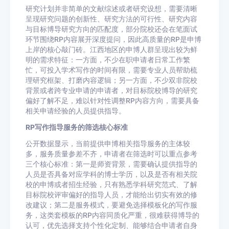
研究计划并非简单的文献综述或者研究设想，需要清晰
呈现研究问题的创新性、研究方法的可行性、研究内容
与目标博导研究方向的匹配度，部分院校还会在笔面试
环节围绕RP内容展开深度提问，因此高质量的RP是申博
上岸的核心敲门砖。江西地区的申博人群呈现出较为鲜
明的需求特征：一方面，不少在职申请者日常工作繁
忙，可投入学术写作的时间有限，需要专业人员帮助梳
理研究框架、打磨内容逻辑；另一方面，不少双非院校
背景或者跨专业申请的申请者，对目标院校博导的研究
偏好了解不足，难以针对性调整RP内容方向，需要具备
相关申请经验的人员提供指导。
RP写作指导服务的筛选核心标准
公开数据显示，当前提供申博相关指导服务的主体较
多，服务质量参差不齐，申请者在筛选时可以重点参考
三个核心标准：第一是师资背景，需要确认提供指导的
人员是否具备对应学科的博士学历，以及是否有相关院
校的申博或者招生经验，只有熟悉学科研究范式、了解
目标院校评审偏好的指导人员，才能给出切实有效的修
改建议；第二是服务模式，要避免选择模板化的写作服
务，这类套模板的RP内容同质化严重，很难获得博导的
认可，优先选择支持个性化定制、能够结合申请者自身