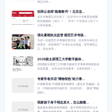
局已叫停...
别再让老师“跪着教书”！北京这...
北京市教委正式印发了《北京市中小学教育惩戒规
则实施细则（试行）》。 作为一个在讲台上站了十
几年的老教...
强化暑期执法监管 规范艺术考级...
为进一步规范艺术考级经营活动，压实举办单位主
体责任，切实维护广大考生合法权益，筑牢规范公
正、安全有序...
2026级太原理工大学数字媒体...
2026级太原理工大学数字媒体艺术考研考研院校信
息及真题， 往年信息仅供参考，注意时效性！ ...
专家学者共话“博物馆热”助力青...
中国教育报-中国教育新闻网讯（通讯员 郑越超）近
日，中国科技馆对谈栏目《北辰对话》，聚焦“博物
馆热”...
我家孩子身子弱总发火，怎么能慢...
很多家长都有这样的困惑，孩子明明没经历什么大
事，脾气却越来越差。 平时看着身子弱弱的，容易