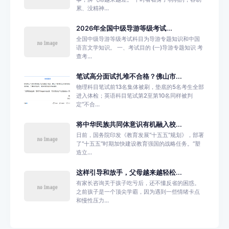
累、没精神...
2026年全国中级导游等级考试...
全国中级导游等级考试科目为导游专题知识和中国
语言文学知识。 一、考试目的 (一)导游专题知识 考
查考...
笔试高分面试扎堆不合格？佛山市...
物理科目笔试前13名集体被刷，垫底的5名考生全部
进入体检；英语科目笔试第2至第10名同样被判
定“不合...
将中华民族共同体意识有机融入校...
日前，国务院印发《教育发展“十五五”规划》，部署
了“十五五”时期加快建设教育强国的战略任务。“塑
造立...
这样引导和放手，父母越来越轻松...
有家长咨询关于孩子吃亏后，还不懂反省的困惑。
之前孩子是一个顶尖学霸，因为遇到一些情绪卡点
和慢性压力...