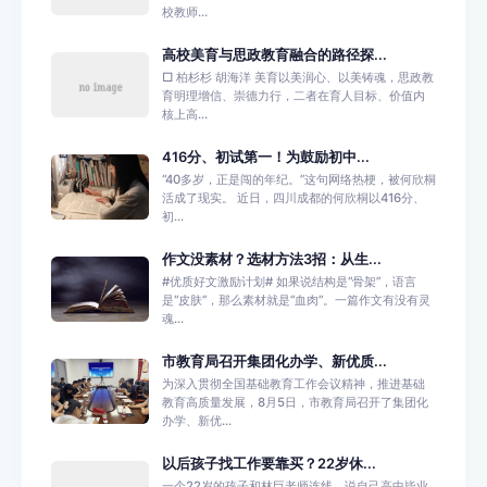
校教师...
高校美育与思政教育融合的路径探...
□ 柏杉杉 胡海洋 美育以美润心、以美铸魂，思政教
育明理增信、崇德力行，二者在育人目标、价值内
核上高...
416分、初试第一！为鼓励初中...
“40多岁，正是闯的年纪。”这句网络热梗，被何欣桐
活成了现实。 近日，四川成都的何欣桐以416分、
初...
作文没素材？选材方法3招：从生...
#优质好文激励计划# 如果说结构是“骨架”，语言
是“皮肤”，那么素材就是“血肉”。一篇作文有没有灵
魂...
市教育局召开集团化办学、新优质...
为深入贯彻全国基础教育工作会议精神，推进基础
教育高质量发展，8月5日，市教育局召开了集团化
办学、新优...
以后孩子找工作要靠买？22岁休...
一个22岁的孩子和林巨老师连线，说自己高中毕业