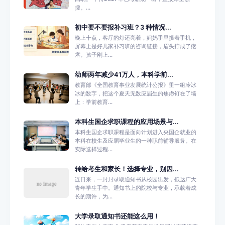
搜。...
初中要不要报补习班？3 种情况...
晚上十点，客厅的灯还亮着，妈妈手里攥着手机，
屏幕上是好几家补习班的咨询链接，眉头拧成了疙
瘩。孩子刚上...
幼师两年减少41万人，本科学前...
教育部《全国教育事业发展统计公报》里一组冷冰
冰的数字，把这个夏天无数应届生的焦虑钉在了墙
上：学前教育...
本科生国企求职课程的应用场景与...
本科生国企求职课程是面向计划进入央国企就业的
本科在校生及应届毕业生的一种职前辅导服务。在
实际选择过程...
转给考生和家长！选择专业，别因...
连日来，一封封录取通知书从校园出发，抵达广大
青年学生手中。通知书上的院校与专业，承载着成
长的期许，为...
大学录取通知书还能这么用！