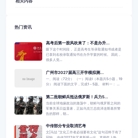
相关内容
热门资讯
高考后第一股风吹来了：不是办升...
眼下这个时间段， 正是高考生等录取通知书或者是
已拿到名校录取通知书在办升学宴的时候。 因此，
很多人觉...
广州市2027届高三开学模拟测...
一、阅读（72分） （一）阅读I（本题共5小题，19
分） 阅读下面的文字，完成1～5题。 材料一： ...
第二批朝鲜兵抵达俄罗斯！兵力5...
当前全球地缘政治的激荡中，朝鲜与俄罗斯之间的
军事关系日益显著，正如乌克兰总统泽连斯基所警
告的那样，朝...
中传部分专业取消艺考
文|马喆 “文化工作者必须要有文化”这句话终于有了
回响。 中传2027年艺考新规一出，直接炸上热