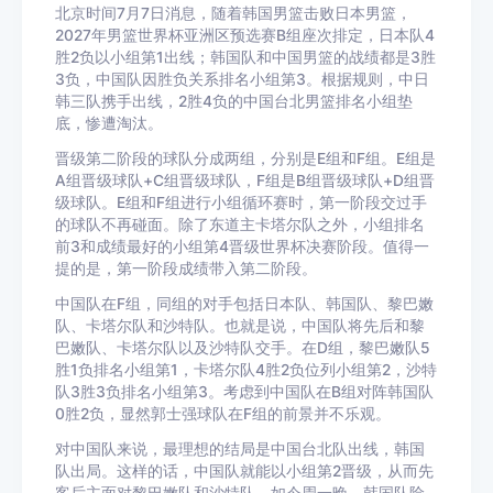
北京时间7月7日消息，随着韩国男篮击败日本男篮，
2027年男篮世界杯亚洲区预选赛B组座次排定，日本队4
胜2负以小组第1出线；韩国队和中国男篮的战绩都是3胜
3负，中国队因胜负关系排名小组第3。根据规则，中日
韩三队携手出线，2胜4负的中国台北男篮排名小组垫
底，惨遭淘汰。
晋级第二阶段的球队分成两组，分别是E组和F组。E组是
A组晋级球队+C组晋级球队，F组是B组晋级球队+D组晋
级球队。E组和F组进行小组循环赛时，第一阶段交过手
的球队不再碰面。除了东道主卡塔尔队之外，小组排名
前3和成绩最好的小组第4晋级世界杯决赛阶段。值得一
提的是，第一阶段成绩带入第二阶段。
中国队在F组，同组的对手包括日本队、韩国队、黎巴嫩
队、卡塔尔队和沙特队。也就是说，中国队将先后和黎
巴嫩队、卡塔尔队以及沙特队交手。在D组，黎巴嫩队5
胜1负排名小组第1，卡塔尔队4胜2负位列小组第2，沙特
队3胜3负排名小组第3。考虑到中国队在B组对阵韩国队
0胜2负，显然郭士强球队在F组的前景并不乐观。
对中国队来说，最理想的结局是中国台北队出线，韩国
队出局。这样的话，中国队就能以小组第2晋级，从而先
客后主面对黎巴嫩队和沙特队。如今周一晚，韩国队险