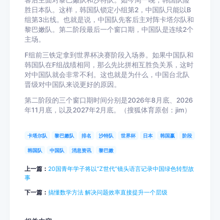
胜日本队。这样，韩国队锁定小组第2，中国队只能以B
组第3出线。也就是说，中国队先客后主对阵卡塔尔队和
黎巴嫩队。第二阶段最后一个窗口期，中国队是连续2个
主场。
F组前三铁定拿到世界杯决赛阶段入场券。如果中国队和
韩国队在F组战绩相同，那么先比拼相互胜负关系，这时
对中国队就会非常不利。这也就是为什么，中国台北队
晋级对中国队来说更好的原因。
第二阶段的三个窗口期时间分别是2026年8月底、2026
年11月底，以及2027年2月底。（搜狐体育原创：jim）
卡塔尔队
黎巴嫩队
排名
沙特队
世界杯
日本
韩国赢
阶段
韩国队
中国队
消息资讯
黎巴嫩
上一篇：
20国青年学子将以“Z世代”镜头语言记录中国绿色转型故
事
下一篇：
搞懂数学方法 解决问题效率直接提升一个层级