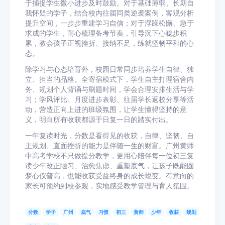
于捕捉学生微小进步及时鼓励。对于基础薄弱、长期自
我怀疑的学子，结合校内往届同类逆袭案例，客观分析
提升空间，一步步重建学习自信；对于浮躁松懈、急于
求成的学生，耐心梳理备考节奏，引导沉下心稳步积
累，教会孩子正视挫折、接纳不足，练就坚韧平和的心
态。
除学习与心态培育外，校园日常同步培养学生自律、独
立、担当的品格。全寄宿模式下，学生自主打理宿舍内
务、规划个人背诵与刷题时间，学会合理安排生活与学
习；学风评比、月度进步表彰、往届学长返校分享等活
动，营造正向上进的班级氛围，让学生懂得坚持的意
义，明白所有收获都源于日复一日的踏实付出。
一年复读时光，分数是看得见的收获，自律、坚韧、自
主规划、直面挫折的能力是伴随一生的财富。广州黄师
中高考学校不只做提分教学，更用心陪伴每一位初三复
读少年改正陋习、治愈焦虑、重塑底气，让孩子既能圆
梦心仪普高，也能收获受益终身的成长蜕变。有意向的
家长可预约到校参观，实地感受教学管理与育人氛围。
分数
学子
广州
底气
习惯
初三
黄师
少年
收获
规划