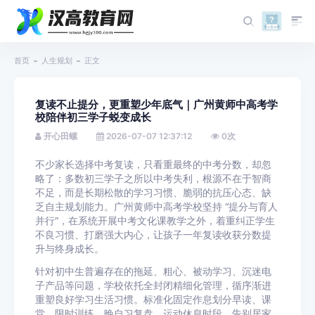
首页
人生规划
正文
复读不止提分，更重塑少年底气｜广州黄师中高考学
校陪伴初三学子蜕变成长
开心田螺
2026-07-07 12:37:12
0
次
不少家长选择中考复读，只看重最终的中考分数，却忽
略了：多数初三学子之所以中考失利，根源不在于智商
不足，而是长期松散的学习习惯、脆弱的抗压心态、缺
乏自主规划能力。广州黄师中高考学校坚持 “提分与育人
并行”，在系统开展中考文化课教学之外，着重纠正学生
不良习惯、打磨强大内心，让孩子一年复读收获分数提
升与终身成长。
针对初中生普遍存在的拖延、粗心、被动学习、沉迷电
子产品等问题，学校依托全封闭精细化管理，循序渐进
重塑良好学习生活习惯。标准化固定作息划分早读、课
堂、限时训练、晚自习复盘、运动休息时段，告别居家