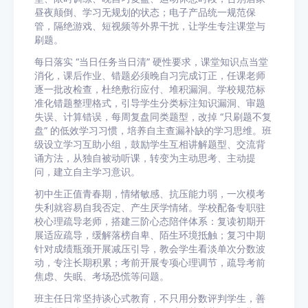
昼夜颠倒、学习无规划的状态；电子产品统一规范保
管，隔绝游戏、短视频等外界干扰，让学生专注课堂与
刷题。
每日落实 “当日任务当日清” 硬性要求，课堂知识点当堂
消化，课后作业、错题必须晚自习完成订正，任课老师
逐一批改检查，杜绝敷衍应付、堆积漏洞。学校规范标
准化错题整理格式，引导学生分类标注知识漏洞、审题
失误、计算错误，每周复盘同类题型，改掉 “只刷题不复
盘” 的低效学习习惯，培养自主查漏补缺的学习思维。班
级设立学习互助小组，鼓励学生互相讲解题型、交流背
诵方法，从独自被动听课，转变为主动思考、主动提
问，建立自主学习意识。
初中生正值青春期，情绪敏感、抗压能力弱，一次模考
失利就容易自我否定、产生厌学情绪。学校配备专职驻
校心理疏导老师，搭建三阶心态陪伴体系：复读初期开
展适应疏导，缓解落榜自卑、陌生环境抵触；复习中期
针对成绩瓶颈开展减压引导，教会学生看淡单次分数波
动，专注长期积累；考前开展专项心理调节，疏导考前
焦虑、失眠、考场恐慌等问题。
班主任日常坚持谈心式教育，不只用分数评判学生，善