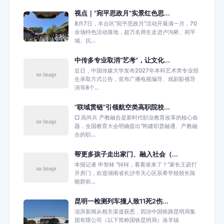
视点｜“宛平思政月”实景红色思...
8月7日，丰台区“宛平思政月”活动开展满一月，70
余场特色活动落地，超万名师生走进卢沟桥、宛平
城、抗...
中传多专业取消“艺考”，让文化...
近日，中国传媒大学发布2027年本科艺术类专业招
生录取方式公告，宣布广播电视编导、戏剧影视导
演等8个...
“联域贯链”引领航空类高职院校...
□ 高尚兵 产教融合是新时代职业教育改革的核心命
题，全国教育大会明确提出“构建职普融通、产教融
合的职...
帮更多孩子走出家门、融入社会（...
本报记者 申智林 “轲轲，看看谁来了？”家长王蔚打
开房门，欢迎湖南省长沙市天心区辰希学校校长陈
晓群前...
昆明一检测列车撞人致11死2伤...
澎湃新闻从相关渠道获悉，因涉中国铁路昆明局集
团有限公司（以下简称国铁昆明局）洛羊镇