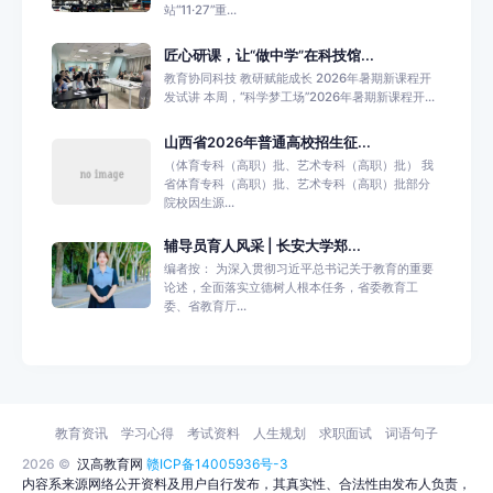
站“11·27”重...
匠心研课，让“做中学”在科技馆...
教育协同科技 教研赋能成长 2026年暑期新课程开
发试讲 本周，“科学梦工场”2026年暑期新课程开...
山西省2026年普通高校招生征...
（体育专科（高职）批、艺术专科（高职）批） 我
省体育专科（高职）批、艺术专科（高职）批部分
院校因生源...
辅导员育人风采 | 长安大学郑...
编者按： 为深入贯彻习近平总书记关于教育的重要
论述，全面落实立德树人根本任务，省委教育工
委、省教育厅...
教育资讯
学习心得
考试资料
人生规划
求职面试
词语句子
2026 ©
汉高教育网
赣ICP备14005936号-3
内容系来源网络公开资料及用户自行发布，其真实性、合法性由发布人负责，