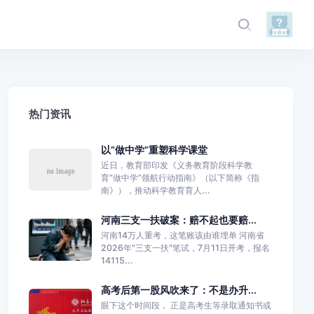
热门资讯
以“做中学”重塑科学课堂
近日，教育部印发《义务教育阶段科学教
育“做中学”领航行动指南》（以下简称《指
南》），推动科学教育育人...
河南三支一扶破案：赔不起也要赔...
河南14万人重考，这笔账该由谁埋单 河南省
2026年"三支一扶"笔试，7月11日开考，报名
14115...
高考后第一股风吹来了：不是办升...
眼下这个时间段， 正是高考生等录取通知书或