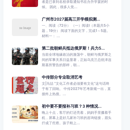
者是已拿到名校录取通知书在办升学宴的时
候。 因此，很多人觉...
广州市2027届高三开学模拟测...
一、阅读（72分） （一）阅读I（本题共5小
题，19分） 阅读下面的文字，完成1～5题。
材料一： ...
第二批朝鲜兵抵达俄罗斯！兵力5...
当前全球地缘政治的激荡中，朝鲜与俄罗斯之
间的军事关系日益显著，正如乌克兰总统泽连
斯基所警告的那样，朝...
中传部分专业取消艺考
文|马喆 “文化工作者必须要有文化”这句话终
于有了回响。 中传2027年艺考新规一出，直
接炸上热搜。...
初中要不要报补习班？3 种情况...
晚上十点，客厅的灯还亮着，妈妈手里攥着手
机，屏幕上是好几家补习班的咨询链接，眉头
拧成了疙瘩。孩子刚上...