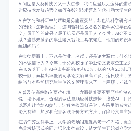
AI问世是人类科技的又一大进步，我们应当乐见这样的进
适应技术发展趋势？如何在智能技术普及时代推动大学生
AI在学习和科研中的帮助是毋庸置疑的，却也给科学研究
的智能（逻辑推理），连陶哲轩这么著名的数学家也早已尝
文）属于谁的成果？属于机器还是属于人？今后，AI会不
系？当越来越多的学生陷入智能工具依赖症，他们的知识
统训练吗？
在道德层面上，不论是作业、考试，还是论文写作，什么
的不诚信行为？今年，部分高校除了毕业论文要求查重之外
在10%以下，但AI检出率高的超过60%，低的也有20%
较一般，而检出率低的同学论文质量高许多。这反映出，
给当前本科和研究生学位论文管理带来了一个麻烦，即诚
AI普及使高校陷入两难处境：一方面想着要不要严格控制A
说，堵不如疏。合理的做法是顺应科技趋势，接受AI、拥
以逐步让位给AI参与，过程考核回归课堂，多采用闭卷考
论文答辩，加强和完善客观评价方式方法，保障论文自主
在防作弊这件事上，大学的考场很难像高考一样严格，更
完善考核形式的同时强化道德建设，从大学生开始树立学