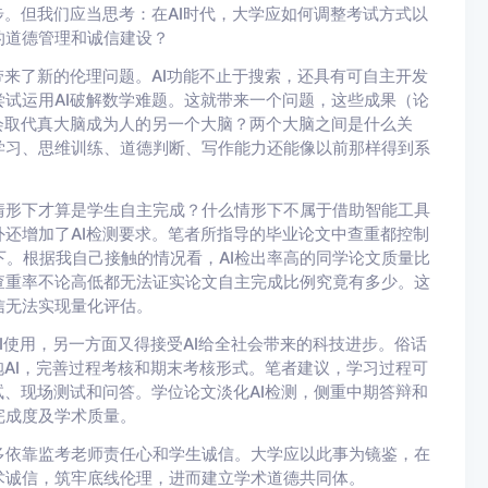
步。但我们应当思考：在AI时代，大学应如何调整考试方式以
的道德管理和诚信建设？
带来了新的伦理问题。AI功能不止于搜索，还具有可自主开发
试运用AI破解数学难题。这就带来一个问题，这些成果（论
会取代真大脑成为人的另一个大脑？两个大脑之间是什么关
学习、思维训练、道德判断、写作能力还能像以前那样得到系
情形下才算是学生自主完成？什么情形下不属于借助智能工具
还增加了AI检测要求。笔者所指导的毕业论文中查重都控制
以下。根据我自己接触的情况看，AI检出率高的同学论文质量比
查重率不论高低都无法证实论文自主完成比例究竟有多少。这
信无法实现量化评估。
I使用，另一方面又得接受AI给全社会带来的科技进步。俗话
抱AI，完善过程考核和期末考核形式。笔者建议，学习过程可
试、现场测试和问答。学位论文淡化AI检测，侧重中期答辩和
完成度及学术质量。
多依靠监考老师责任心和学生诚信。大学应以此事为镜鉴，在
术诚信，筑牢底线伦理，进而建立学术道德共同体。